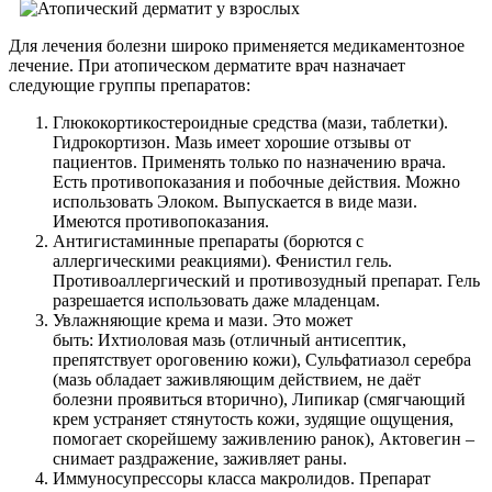
Для лечения болезни широко применяется медикаментозное
лечение. При атопическом дерматите врач назначает
следующие группы препаратов:
Глюкокортикостероидные средства (мази, таблетки).
Гидрокортизон. Мазь имеет хорошие отзывы от
пациентов. Применять только по назначению врача.
Есть противопоказания и побочные действия. Можно
использовать Элоком. Выпускается в виде мази.
Имеются противопоказания.
Антигистаминные препараты (борются с
аллергическими реакциями). Фенистил гель.
Противоаллергический и противозудный препарат. Гель
разрешается использовать даже младенцам.
Увлажняющие крема и мази. Это может
быть: Ихтиоловая мазь (отличный антисептик,
препятствует ороговению кожи), Сульфатиазол серебра
(мазь обладает заживляющим действием, не даёт
болезни проявиться вторично), Липикар (смягчающий
крем устраняет стянутость кожи, зудящие ощущения,
помогает скорейшему заживлению ранок), Актовегин –
снимает раздражение, заживляет раны.
Иммуносупрессоры класса макролидов. Препарат