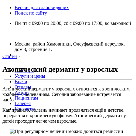
Версия для слабовидящих
Поиск по сайту
Пн-пт с 09:00 по 20:00, сб с 09:00 по 17:00, вс выходной
Москва, район Хамовники, Олсуфьевский переулок,
дом 3, строение 1.
Статьи
›
Атопический дерматит у взрослых
О центре
Услуги и цены
Врачи
Отзывы
Атопический дерматит у взрослых относится к хроническим
Акции
кожным заболеваниям. Сегодня заболевание встречается
Пациентам
часто.
Галерея
Контакты
Как правило, болезнь начинает проявляться ещё в детстве,
перерастая в хроническую форму. Атопический дерматит у
детей проходит легче чем взрослые.