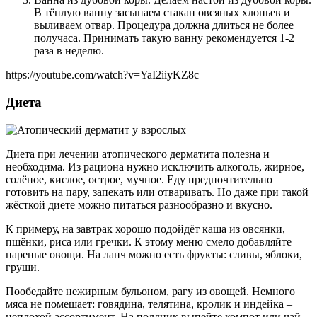
В тёплую ванну засыпаем стакан овсяных хлопьев и
выливаем отвар. Процедура должна длиться не более
получаса. Принимать такую ванну рекомендуется 1-2
раза в неделю.
https://youtube.com/watch?v=YaI2iiyKZ8c
Диета
Диета при лечении атопического дерматита полезна и
необходима. Из рациона нужно исключить алкоголь, жирное,
солёное, кислое, острое, мучное. Еду предпочтительно
готовить на пару, запекать или отваривать. Но даже при такой
жёсткой диете можно питаться разнообразно и вкусно.
К примеру, на завтрак хорошо подойдёт каша из овсянки,
пшёнки, риса или гречки. К этому меню смело добавляйте
пареные овощи. На ланч можно есть фрукты: сливы, яблоки,
груши.
Пообедайте нежирным бульоном, рагу из овощей. Немного
мяса не помешает: говядина, телятина, кролик и индейка –
неплохой ассортимент. На полдник выпейте компот или чай.