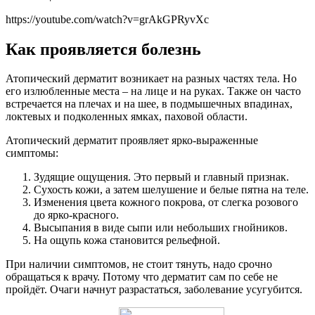
https://youtube.com/watch?v=grAkGPRyvXc
Как проявляется болезнь
Атопический дерматит возникает на разных частях тела. Но
его излюбленные места – на лице и на руках. Также он часто
встречается на плечах и на шее, в подмышечных впадинах,
локтевых и подколенных ямках, паховой области.
Атопический дерматит проявляет ярко-выраженные
симптомы:
Зудящие ощущения. Это первый и главный признак.
Сухость кожи, а затем шелушение и белые пятна на теле.
Изменения цвета кожного покрова, от слегка розового
до ярко-красного.
Высыпания в виде сыпи или небольших гнойников.
На ощупь кожа становится рельефной.
При наличии симптомов, не стоит тянуть, надо срочно
обращаться к врачу. Потому что дерматит сам по себе не
пройдёт. Очаги начнут разрастаться, заболевание усугубится.