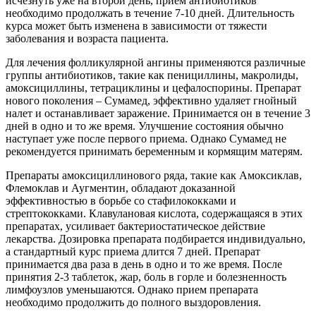
исчезнуть уже на второй день, прием антибиотиков
необходимо продолжать в течение 7-10 дней. Длительность
курса может быть изменена в зависимости от тяжести
заболевания и возраста пациента.
Для лечения фолликулярной ангины применяются различные
группы антибиотиков, такие как пенициллины, макролиды,
амоксициллины, тетрациклины и цефалоспорины. Препарат
нового поколения – Сумамед, эффективно удаляет гнойный
налет и останавливает заражение. Принимается он в течение 3
дней в одно и то же время. Улучшение состояния обычно
наступает уже после первого приема. Однако Сумамед не
рекомендуется принимать беременным и кормящим матерям.
Препараты амоксициллинового ряда, такие как Амоксиклав,
Флемоклав и Аугментин, обладают доказанной
эффективностью в борьбе со стафилококками и
стрептококками. Клавулановая кислота, содержащаяся в этих
препаратах, усиливает бактериостатическое действие
лекарства. Дозировка препарата подбирается индивидуально,
а стандартный курс приема длится 7 дней. Препарат
принимается два раза в день в одно и то же время. После
принятия 2-3 таблеток, жар, боль в горле и болезненность
лимфоузлов уменьшаются. Однако прием препарата
необходимо продолжить до полного выздоровления.