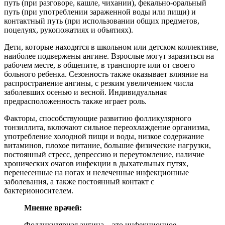
путь (при разговоре, кашле, чихании), фекально-оральный
путь (при употреблении зараженной воды или пищи) и
контактный путь (при использовании общих предметов,
поцелуях, рукопожатиях и объятиях).
Дети, которые находятся в школьном или детском коллективе,
наиболее подвержены ангине. Взрослые могут заразиться на
рабочем месте, в общепите, в транспорте или от своего
больного ребенка. Сезонность также оказывает влияние на
распространение ангины, с резким увеличением числа
заболевших осенью и весной. Индивидуальная
предрасположенность также играет роль.
Факторы, способствующие развитию фолликулярного
тонзиллита, включают сильное переохлаждение организма,
употребление холодной пищи и воды, низкое содержание
витаминов, плохое питание, большие физические нагрузки,
постоянный стресс, депрессию и переутомление, наличие
хронических очагов инфекции в дыхательных путях,
перенесенные на ногах и нелеченные инфекционные
заболевания, а также постоянный контакт с
бактерионосителем.
Мнение врачей:
Фолликулярная ангина – это инфекционное