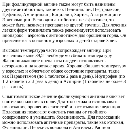
При фолликулярной ангине также могут быть назначены
другие антибиотики, такие как Пенициллин, Цефтриаксон,
Цефепим, Ампициллин, Бициллин, Зиртек, Азитромицин и
Эритромицин. Если один антибиотик неэффективен, то
может быть назначен препарат из другой группы. Для лечения
легких форм тонзиллита также рекомендуется использовать
Биопарокс – аэрозоль с антибиотиком для орошения горла. Он
применяется в основном у взрослых и детей старше 3 лет.
Высокая температура часто сопровождает ангину. При
значениях выше 39,5° необходимо сбивать температуру.
Жаропонижающие препараты следует использовать
осторожно и на короткое время. Хорошо сбивают температуру
у взрослых и облегчают общее состояние препараты, такие
как Парацетамол (по 1 таблетке 2 раза в день), Ибупрофен (по
1-2 таблетки 2-3 раза в день) и Аспирин (1 таблетка не более 3
раз в день).
Симптоматическое лечение фолликулярной ангины включает
снятие воспаления в горле. Для этого можно использовать
полоскания, орошения слизистой и рассасывание леденцов.
Полоскания помогают очистить гланды от гнойного
содержимого и уменьшить болезненность. Для полосканий
можно использовать аптечные препараты, такие как Ротокан,
Фурациллин, Перекись водорода и Ангилекс. Раствор