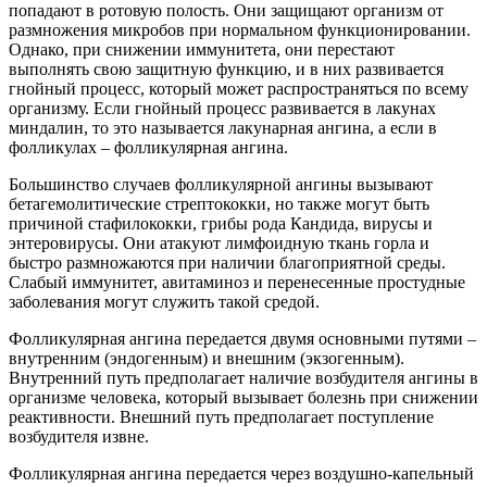
попадают в ротовую полость. Они защищают организм от
размножения микробов при нормальном функционировании.
Однако, при снижении иммунитета, они перестают
выполнять свою защитную функцию, и в них развивается
гнойный процесс, который может распространяться по всему
организму. Если гнойный процесс развивается в лакунах
миндалин, то это называется лакунарная ангина, а если в
фолликулах – фолликулярная ангина.
Большинство случаев фолликулярной ангины вызывают
бетагемолитические стрептококки, но также могут быть
причиной стафилококки, грибы рода Кандида, вирусы и
энтеровирусы. Они атакуют лимфоидную ткань горла и
быстро размножаются при наличии благоприятной среды.
Слабый иммунитет, авитаминоз и перенесенные простудные
заболевания могут служить такой средой.
Фолликулярная ангина передается двумя основными путями –
внутренним (эндогенным) и внешним (экзогенным).
Внутренний путь предполагает наличие возбудителя ангины в
организме человека, который вызывает болезнь при снижении
реактивности. Внешний путь предполагает поступление
возбудителя извне.
Фолликулярная ангина передается через воздушно-капельный