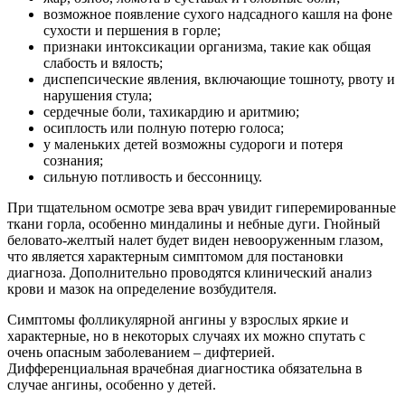
возможное появление сухого надсадного кашля на фоне
сухости и першения в горле;
признаки интоксикации организма, такие как общая
слабость и вялость;
диспепсические явления, включающие тошноту, рвоту и
нарушения стула;
сердечные боли, тахикардию и аритмию;
осиплость или полную потерю голоса;
у маленьких детей возможны судороги и потеря
сознания;
сильную потливость и бессонницу.
При тщательном осмотре зева врач увидит гиперемированные
ткани горла, особенно миндалины и небные дуги. Гнойный
беловато-желтый налет будет виден невооруженным глазом,
что является характерным симптомом для постановки
диагноза. Дополнительно проводятся клинический анализ
крови и мазок на определение возбудителя.
Симптомы фолликулярной ангины у взрослых яркие и
характерные, но в некоторых случаях их можно спутать с
очень опасным заболеванием – дифтерией.
Дифференциальная врачебная диагностика обязательна в
случае ангины, особенно у детей.