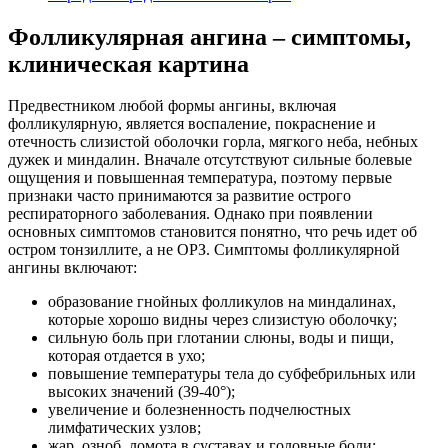
Фолликулярная ангина – симптомы,
клиническая картина
Предвестником любой формы ангины, включая
фолликулярную, является воспаление, покраснение и
отечность слизистой оболочки горла, мягкого неба, небных
дужек и миндалин. Вначале отсутствуют сильные болевые
ощущения и повышенная температура, поэтому первые
признаки часто принимаются за развитие острого
респираторного заболевания. Однако при появлении
основных симптомов становится понятно, что речь идет об
остром тонзиллите, а не ОРЗ. Симптомы фолликулярной
ангины включают:
образование гнойных фолликулов на миндалинах,
которые хорошо видны через слизистую оболочку;
сильную боль при глотании слюны, воды и пищи,
которая отдается в ухо;
повышение температуры тела до субфебрильных или
высоких значений (39-40°);
увеличение и болезненность подчелюстных
лимфатических узлов;
жар, озноб, ломота в суставах и головные боли;