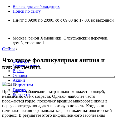
Версия для слабовидящих
Поиск по сайту
Пн-пт с 09:00 по 20:00, сб с 09:00 по 17:00, вс выходной
Москва, район Хамовники, Олсуфьевский переулок,
дом 3, строение 1.
Статьи
›
Что такое фолликулярная ангина и
О центре
как ее лечить
Услуги и цены
Врачи
Отзывы
Акции
Пациентам
Галерея
Простудные заболевания затрагивают множество людей,
Контакты
независимо от их возраста. Однако, наиболее часто
поражаются горло, поскольку вредные микроорганизмы в
первую очередь попадают в ротовую полость. Когда они
начинают активно размножаться, возникает патологический
процесс. В результате этого инфекционного заболевания