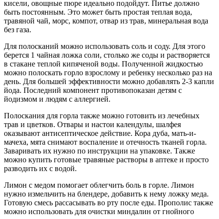
кисели, овощные пюре идеально подойдут. Питье должно
быть постоянным. Это может быть простая теплая вода,
травяной чай, морс, компот, отвар из трав, минеральная вода
без газа.
Для полосканий можно использовать соль и соду. Для этого
берется 1 чайная ложка соли, столько же соды и растворяется
в стакане теплой кипяченой воды. Полученной жидкостью
можно полоскать горло взрослому и ребенку несколько раз на
день. Для большей эффективности можно добавлять 2-3 капли
йода. Последний компонент противопоказан детям с
йодизмом и людям с аллергией.
Полоскания для горла также можно готовить из лечебных
трав и цветков. Отвары и настои календулы, шалфея
оказывают антисептическое действие. Кора дуба, мать-и-
мачеха, мята снимают воспаление и отечность тканей горла.
Заваривать их нужно по инструкции на упаковке. Также
можно купить готовые травяные растворы в аптеке и просто
разводить их с водой.
Лимон с медом помогает облегчить боль в горле. Лимон
нужно измельчить на блендере, добавить к нему ложку меда.
Готовую смесь рассасывать во рту после еды. Прополис также
можно использовать для очистки миндалин от гнойного