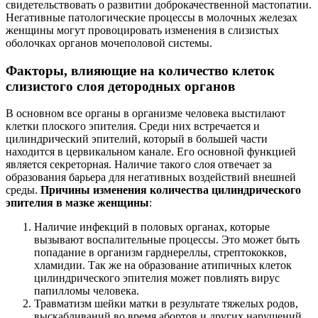
свидетельствовать о развитии доброкачественной мастопатии.
Негативные патологические процессы в молочных железах
женщины могут провоцировать изменения в слизистых
оболочках органов мочеполовой системы.
Факторы, влияющие на количество клеток
слизистого слоя детородных органов
В основном все органы в организме человека выстилают
клетки плоского эпителия. Среди них встречается и
цилиндрический эпителий, который в большей части
находится в цервикальном канале. Его основной функцией
является секреторная. Наличие такого слоя отвечает за
образования барьера для негативных воздействий внешней
среды.
Причины изменения количества цилиндрического
эпителия в мазке женщины
:
Наличие инфекций в половых органах, которые
вызывают воспалительные процессы. Это может быть
попадание в организм гарднереллы, стрептококков,
хламидии. Так же на образование атипичных клеток
цилиндрического эпителия может повлиять вирус
папилломы человека.
Травматизм шейки матки в результате тяжелых родов,
выскабливаний во время абортов и других нарушений