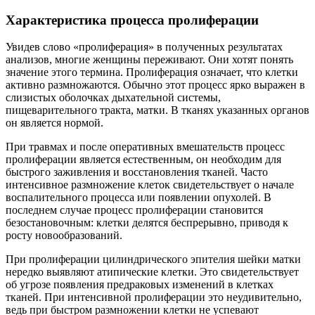
Характеристика процесса пролиферации
Увидев слово «пролиферация» в полученных результатах
анализов, многие женщины переживают. Они хотят понять
значение этого термина. Пролиферация означает, что клетки
активно размножаются. Обычно этот процесс ярко выражен в
слизистых оболочках дыхательной системы,
пищеварительного тракта, матки. В тканях указанных органов
он является нормой.
При травмах и после оперативных вмешательств процесс
пролиферации является естественным, он необходим для
быстрого заживления и восстановления тканей. Часто
интенсивное размножение клеток свидетельствует о начале
воспалительного процесса или появлении опухолей. В
последнем случае процесс пролиферации становится
безостановочным: клетки делятся беспрерывно, приводя к
росту новообразований.
При пролиферации цилиндрического эпителия шейки матки
нередко выявляют атипические клетки. Это свидетельствует
об угрозе появления предраковых изменений в клетках
тканей. При интенсивной пролиферации это неудивительно,
ведь при быстром размножении клетки не успевают