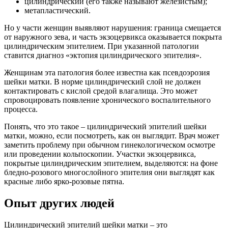
цилиндрический (его также называют железистым);
метапластический.
Но у части женщин выявляют нарушения: граница смещается
от наружного зева, и часть экзоцервикса оказывается покрыта
цилиндрическим эпителием. При указанной патологии
ставится диагноз «эктопия цилиндрического эпителия».
Женщинам эта патология более известна как псевдоэрозия
шейки матки. В норме цилиндрический слой не должен
контактировать с кислой средой влагалища. Это может
спровоцировать появление хронического воспалительного
процесса.
Понять, что это такое – цилиндрический эпителий шейки
матки, можно, если посмотреть, как он выглядит. Врач может
заметить проблему при обычном гинекологическом осмотре
или проведении кольпоскопии. Участки экзоцервикса,
покрытые цилиндрическим эпителием, выделяются: на фоне
бледно-розового многослойного эпителия они выглядят как
красные либо ярко-розовые пятна.
Опыт других людей
Цилиндрический эпителий шейки матки – это