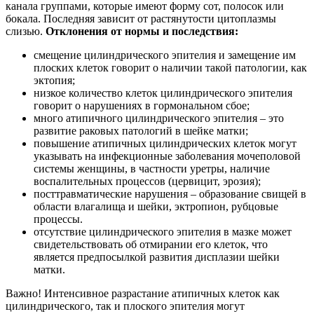
канала группами, которые имеют форму сот, полосок или
бокала. Последняя зависит от растянутости цитоплазмы
слизью.
Отклонения от нормы и последствия:
смещение цилиндрического эпителия и замещение им
плоских клеток говорит о наличии такой патологии, как
эктопия;
низкое количество клеток цилиндрического эпителия
говорит о нарушениях в гормональном сбое;
много атипичного цилиндрического эпителия – это
развитие раковых патологий в шейке матки;
повышение атипичных цилиндрических клеток могут
указывать на инфекционные заболевания мочеполовой
системы женщины, в частности уретры, наличие
воспалительных процессов (цервицит, эрозия);
посттравматические нарушения – образование свищей в
области влагалища и шейки, эктропион, рубцовые
процессы.
отсутствие цилиндрического эпителия в мазке может
свидетельствовать об отмирании его клеток, что
является предпосылкой развития дисплазии шейки
матки.
Важно! Интенсивное разрастание атипичных клеток как
цилиндрического, так и плоского эпителия могут