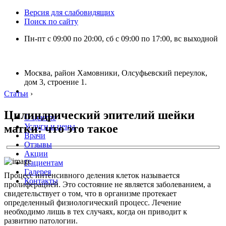
Версия для слабовидящих
Поиск по сайту
Пн-пт с 09:00 по 20:00, сб с 09:00 по 17:00, вс выходной
Москва, район Хамовники, Олсуфьевский переулок,
дом 3, строение 1.
Статьи
›
Цилиндрический эпителий шейки
О центре
матки: что это такое
Услуги и цены
Врачи
Отзывы
Акции
Пациентам
Галерея
Процесс интенсивного деления клеток называется
Контакты
пролиферацией. Это состояние не является заболеванием, а
свидетельствует о том, что в организме протекает
определенный физиологический процесс. Лечение
необходимо лишь в тех случаях, когда он приводит к
развитию патологии.