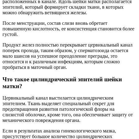
расположенных в канале. Вдоль шейки матки располагается
эпителий, который формирует складки ткани, в которых
можно обнаружить ветвящиеся железы.
После менструации, состав слизи вновь обретает
повышенную кислотность, ее консистенция становится более
густой.
Продукт желез полностью перекрывает цервикальный канал
поперек прохода, таким образом, у сперматозоида остается
мало шансов на успешное преодоление преграды, это
относится и к различным инфекциям, которым сложно
пробраться в маточный орган.
Что такое цилиндрический эпителий шейки
матки?
Цервикальный канал выстилается цилиндрическим
эпителием. Ткань выделяет специальный секрет для
предотвращения развития патологической флоры на
слизистой оболочке, кроме того, она обеспечивает защиту от
механического повреждения органа.
Если в результатах анализа гинекологического мазка,
присутствует большое количество цилиндрических