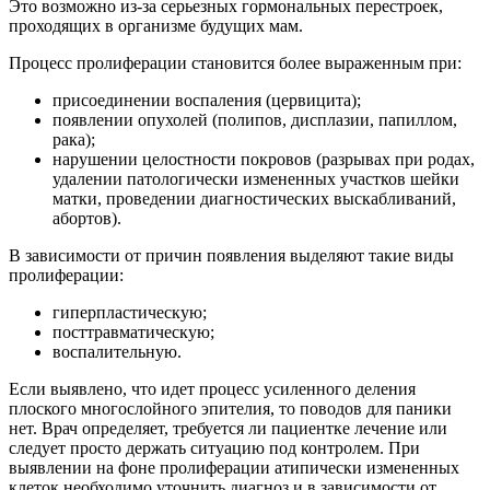
Это возможно из-за серьезных гормональных перестроек,
проходящих в организме будущих мам.
Процесс пролиферации становится более выраженным при:
присоединении воспаления (цервицита);
появлении опухолей (полипов, дисплазии, папиллом,
рака);
нарушении целостности покровов (разрывах при родах,
удалении патологически измененных участков шейки
матки, проведении диагностических выскабливаний,
абортов).
В зависимости от причин появления выделяют такие виды
пролиферации:
гиперпластическую;
посттравматическую;
воспалительную.
Если выявлено, что идет процесс усиленного деления
плоского многослойного эпителия, то поводов для паники
нет. Врач определяет, требуется ли пациентке лечение или
следует просто держать ситуацию под контролем. При
выявлении на фоне пролиферации атипически измененных
клеток необходимо уточнить диагноз и в зависимости от