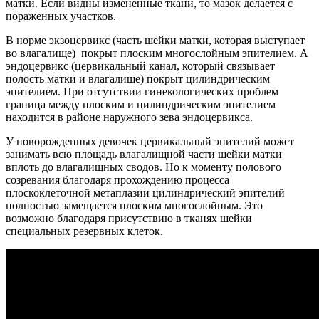
матки. Если видны измененные ткани, то мазок делается с
пораженных участков.
В норме экзоцервикс (часть шейки матки, которая выступает
во влагалище) покрыт плоским многослойным эпителием. А
эндоцервикс (цервикальный канал, который связывает
полость матки и влагалище) покрыт цилиндрическим
эпителием. При отсутствии гинекологических проблем
граница между плоским и цилиндрическим эпителием
находится в районе наружного зева эндоцервикса.
У новорожденных девочек цервикальный эпителий может
занимать всю площадь влагалищной части шейки матки
вплоть до влагалищных сводов. Но к моменту полового
созревания благодаря прохождению процесса
плоскоклеточной метаплазии цилиндрический эпителий
полностью замещается плоским многослойным. Это
возможно благодаря присутствию в тканях шейки
специальных резервных клеток.