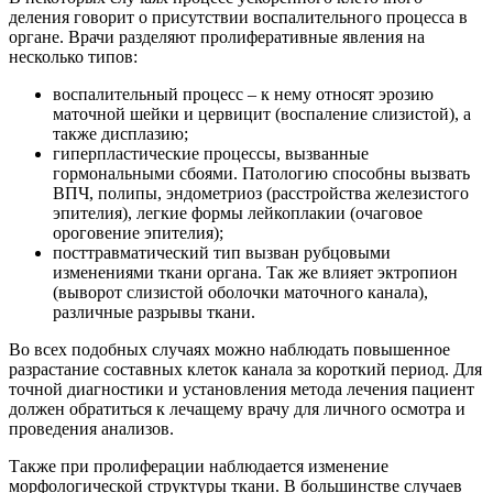
деления говорит о присутствии воспалительного процесса в
органе. Врачи разделяют пролиферативные явления на
несколько типов:
воспалительный процесс – к нему относят эрозию
маточной шейки и цервицит (воспаление слизистой), а
также дисплазию;
гиперпластические процессы, вызванные
гормональными сбоями. Патологию способны вызвать
ВПЧ, полипы, эндометриоз (расстройства железистого
эпителия), легкие формы лейкоплакии (очаговое
ороговение эпителия);
посттравматический тип вызван рубцовыми
изменениями ткани органа. Так же влияет эктропион
(выворот слизистой оболочки маточного канала),
различные разрывы ткани.
Во всех подобных случаях можно наблюдать повышенное
разрастание составных клеток канала за короткий период. Для
точной диагностики и установления метода лечения пациент
должен обратиться к лечащему врачу для личного осмотра и
проведения анализов.
Также при пролиферации наблюдается изменение
морфологической структуры ткани. В большинстве случаев