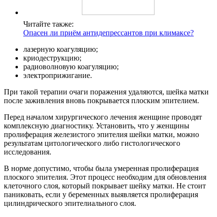
Читайте также:
Опасен ли приём антидепрессантов при климаксе?
лазерную коагуляцию;
криодеструкцию;
радиоволновую коагуляцию;
электроприжигание.
При такой терапии очаги поражения удаляются, шейка матки
после заживления вновь покрывается плоским эпителием.
Перед началом хирургического лечения женщине проводят
комплексную диагностику. Установить, что у женщины
пролиферация железистого эпителия шейки матки, можно
результатам цитологического либо гистологического
исследования.
В норме допустимо, чтобы была умеренная пролиферация
плоского эпителия. Этот процесс необходим для обновления
клеточного слоя, который покрывает шейку матки. Не стоит
паниковать, если у беременных выявляется пролиферация
цилиндрического эпителиального слоя.