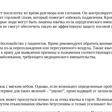
 носоглотку во время разговора или глотания. Он контролируе
ет горловой спазм, который помогает избежать подавления. Кро
рые люди могут быть лишены язычка из-за хирургического вмеш
они не смогут обеспечить такую же эффективную защиту носовой 
беспокойство у пациентов. Врачи рекомендуют обратить вниман
а из-за переохлаждения или пересушенного воздуха. Также языч
 к врачу для выявления причины и назначения соответствующег
 заболевания, требующего медицинского вмешательства.
ок с мягким нёбом. Однако, если возникают определенные пробл
ермин для таких явлений – “увулит”, происходящий от латинског
век может проснуться ночью из-за отека язычка в горле. Возник
утем откашливания обычно безуспешны и только усиливают боль