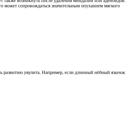
т также возникнуть после удаления миндалин или аденоидов.
Это может сопровождаться значительным опуханием мягкого
ать развитию увулита. Например, если длинный нёбный язычок