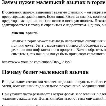
Зачем нужен маленький язычок в горле
В основном, язычок выполняет важную функцию – он закрывает
предотвращая срыгивание. Если пища касается язычка, возника
предотвращая проникновение пищи в носовую полость. Некото
адаптироваться к этому и справиться с недостатком. Однако, 
Мнение врачей:
Язычок в горле может вызывать неприятные ощущения и 
причин может быть раздражение слизистой оболочки горл
реакции или инфекционного процесса. Важно обратиться
симптомы, так как они могут быть признаком серьезного
https://www.youtube.com/embed/Drc-_Jd1ys0
Почему болит маленький язычок
В нормальном состоянии человек не должен ощущать свой языч
отёки, болезненный вид и сильное покраснение. Медицинский т
При увулите часто развивается острая форма заболевания. Чело
желание откашляться. Попытки избавиться от этих ощущений п