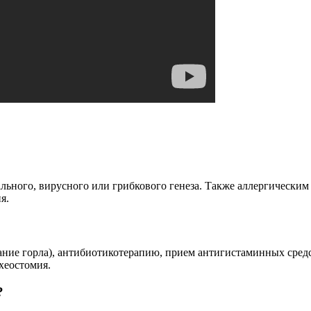
ьного, вирусного или грибкового генеза. Также аллергическим
я.
ание горла), антибиотикотерапию, прием антигистаминных сре
хеостомия.
?