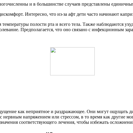
ногочисленны и в большинстве случаев представлены единичны
скомфорт. Интересно, что из-за афт дети часто начинают капри
температуры полости рта и всего тела. Также наблюдаются уху
болевание. Предполагается, что оно связано с инфекционным за
ощущение как неприятное и раздражающее. Они могут ощущать д
с нервным напряжением или стрессом, в то время как другие мог
азначения соответствующего лечения, чтобы избежать осложнений