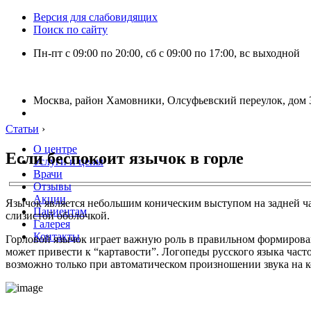
Версия для слабовидящих
Поиск по сайту
Пн-пт с 09:00 по 20:00, сб с 09:00 по 17:00, вс выходной
Москва, район Хамовники, Олсуфьевский переулок, дом 3
Статьи
›
О центре
Если беспокоит язычок в горле
Услуги и цены
Врачи
Отзывы
Акции
Язычок является небольшим коническим выступом на задней ча
Пациентам
слизистой оболочкой.
Галерея
Контакты
Горловой язычок играет важную роль в правильном формирован
может привести к “картавости”. Логопеды русского языка част
возможно только при автоматическом произношении звука на к