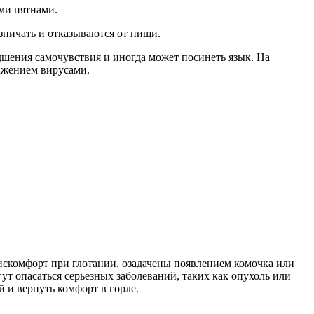
ми пятнами.
зничать и отказываются от пищи.
дшения самочувствия и иногда может посинеть язык. На
ражением вирусами.
искомфорт при глотании, озадачены появлением комочка или
ут опасаться серьезных заболеваний, таких как опухоль или
 и вернуть комфорт в горле.