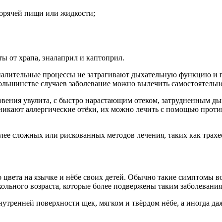
орячей пищи или жидкости;
ы от храпа, эналаприл и каптоприл.
спалительные процессы не затрагивают дыхательную функцию и 
большинстве случаев заболевание можно вылечить самостоятельн
новения увулита, с быстро нарастающим отеком, затрудненным д
зникают аллергические отёки, их можно лечить с помощью проти
олее сложных или рискованных методов лечения, таких как трахе
о цвета на язычке и нёбе своих детей. Обычно такие симптомы 
кольного возраста, которые более подвержены таким заболевания
внутренней поверхности щек, мягком и твёрдом нёбе, а иногда даж