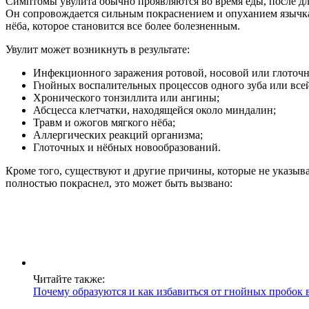
Симптомы увулита обычно проявляются во время еды, после д
Он сопровождается сильным покраснением и опуханием язычка
нёба, которое становится все более болезненным.
Увулит может возникнуть в результате:
Инфекционного заражения ротовой, носовой или глоточн
Гнойных воспалительных процессов одного зуба или все
Хронического тонзиллита или ангины;
Абсцесса клетчатки, находящейся около миндалин;
Травм и ожогов мягкого нёба;
Аллергических реакций организма;
Глоточных и нёбных новообразований.
Кроме того, существуют и другие причины, которые не указыв
полностью покраснел, это может быть вызвано:
Читайте также:
Почему образуются и как избавиться от гнойных пробок 