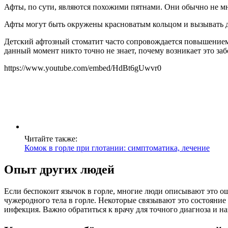
Афты, по сути, являются похожими пятнами. Они обычно не м
Афты могут быть окружены красноватым кольцом и вызывать ди
Детский афтозный стоматит часто сопровождается повышением 
данный момент никто точно не знает, почему возникает это за
https://www.youtube.com/embed/HdBt6gUwvr0
Читайте также:
Комок в горле при глотании: симптоматика, лечение
Опыт других людей
Если беспокоит язычок в горле, многие люди описывают это 
чужеродного тела в горле. Некоторые связывают это состояние 
инфекция. Важно обратиться к врачу для точного диагноза и н