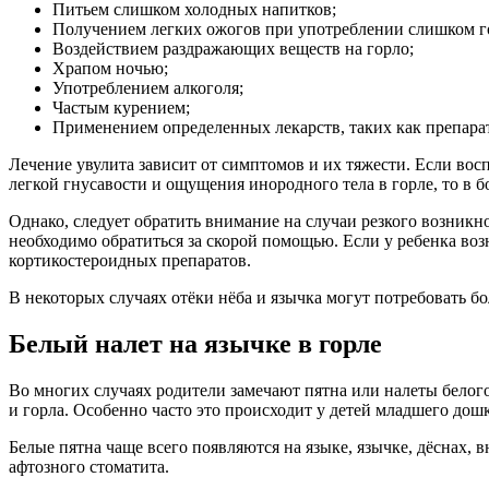
Питьем слишком холодных напитков;
Получением легких ожогов при употреблении слишком г
Воздействием раздражающих веществ на горло;
Храпом ночью;
Употреблением алкоголя;
Частым курением;
Применением определенных лекарств, таких как препарат
Лечение увулита зависит от симптомов и их тяжести. Если во
легкой гнусавости и ощущения инородного тела в горле, то в 
Однако, следует обратить внимание на случаи резкого возник
необходимо обратиться за скорой помощью. Если у ребенка во
кортикостероидных препаратов.
В некоторых случаях отёки нёба и язычка могут потребовать б
Белый налет на язычке в горле
Во многих случаях родители замечают пятна или налеты белог
и горла. Особенно часто это происходит у детей младшего дош
Белые пятна чаще всего появляются на языке, язычке, дёснах, 
афтозного стоматита.