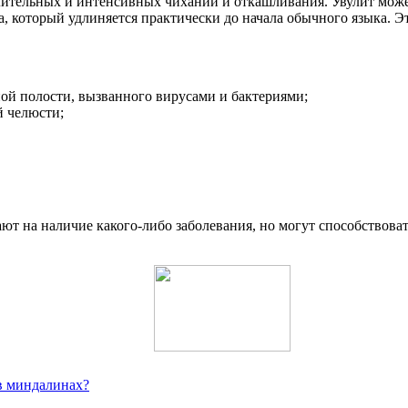
лительных и интенсивных чиханий и откашливания. Увулит може
, который удлиняется практически до начала обычного языка. 
ой полости, вызванного вирусами и бактериями;
й челюсти;
ают на наличие какого-либо заболевания, но могут способствов
в миндалинах?