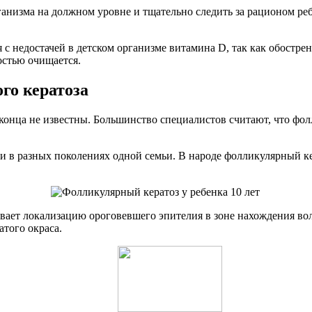
низма на должном уровне и тщательно следить за рационом ребе
 недостачей в детском организме витамина D, так как обострени
остью очищается.
го кератоза
конца не известны. Большинство специалистов считают, что фо
 в разных поколениях одной семьи. В народе фолликулярный к
евает локализацию ороговевшего эпителия в зоне нахождения в
атого окраса.