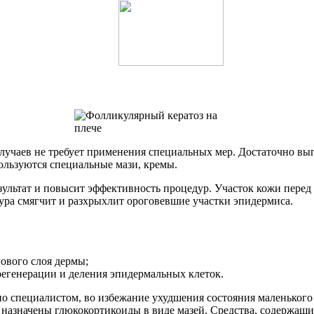
лучаев не требует применения специальных мер. Достаточно вып
ользуются специальные мази, кремы.
ультат и повысит эффективность процедур. Участок кожи перед
ура смягчит и разхрыхлит ороговевшие участки эпидермиса.
гового слоя дермы;
регенерации и деления эпидермальных клеток.
о специалистом, во избежание ухудшения состояния маленького
 назначены глюкокортикоиды в виде мазей. Средства, содержащи