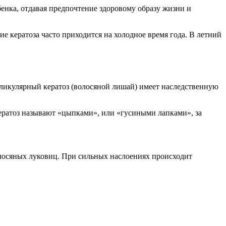
нка, отдавая предпочтение здоровому образу жизни и
е кератоза часто приходится на холодное время года. В летний
лликулярный кератоз (волосяной лишай) имеет наследственную
ератоз называют «цыпками», или «гусиными лапками», за
олосяных луковиц. При сильных наслоениях происходит