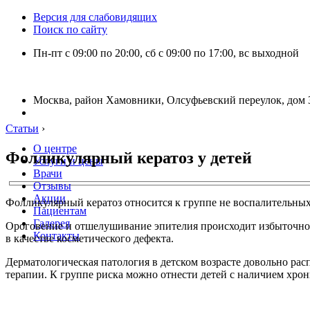
Версия для слабовидящих
Поиск по сайту
Пн-пт с 09:00 по 20:00, сб с 09:00 по 17:00, вс выходной
Москва, район Хамовники, Олсуфьевский переулок, дом 3
Статьи
›
О центре
Фолликулярный кератоз у детей
Услуги и цены
Врачи
Отзывы
Акции
Фолликулярный кератоз относится к группе не воспалительны
Пациентам
Галерея
Ороговение и отшелушивание эпителия происходит избыточно и
Контакты
в качестве косметического дефекта.
Дерматологическая патология в детском возрасте довольно рас
терапии. К группе риска можно отнести детей с наличием хрони