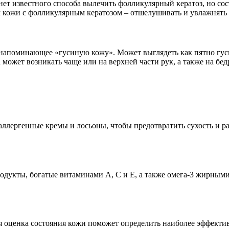
нет известного способа вылечить фолликулярный кератоз, но с
 кожи с фолликулярным кератозом – отшелушивать и увлажнять 
 напоминающее «гусиную кожу». Может выглядеть как пятно гуси
 может возникать чаще или на верхней части рук, а также на бедр
аллергенные кремы и лосьоны, чтобы предотвратить сухость и р
одукты, богатые витаминами A, C и E, а также омега-3 жирным
я оценка состояния кожи поможет определить наиболее эффектив