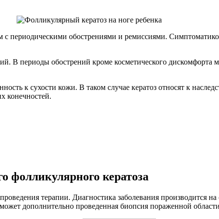
ям с периодическими обострениями и ремиссиями. Симптоматик
й. В периоды обострений кроме косметического дискомфорта мо
ность к сухости кожи. В таком случае кератоз относят к насле
х конечностей.
о фолликулярного кератоза
роведения терапии. Диагностика заболевания производится на 
 может дополнительно проведенная биопсия пораженной област