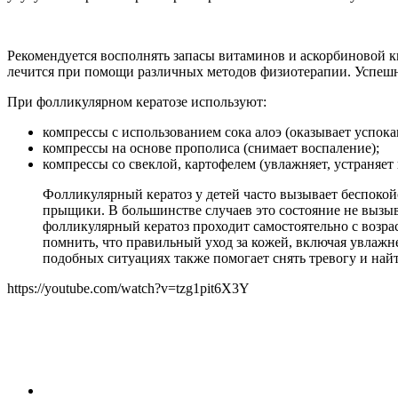
Рекомендуется восполнять запасы витаминов и аскорбиновой к
лечится при помощи различных методов физиотерапии. Успешн
При фолликулярном кератозе используют:
компрессы с использованием сока алоэ (оказывает успок
компрессы на основе прополиса (снимает воспаление);
компрессы со свеклой, картофелем (увлажняет, устраняет
Фолликулярный кератоз у детей часто вызывает беспокой
прыщики. В большинстве случаев это состояние не вызыв
фолликулярный кератоз проходит самостоятельно с возра
помнить, что правильный уход за кожей, включая увлаж
подобных ситуациях также помогает снять тревогу и най
https://youtube.com/watch?v=tzg1pit6X3Y