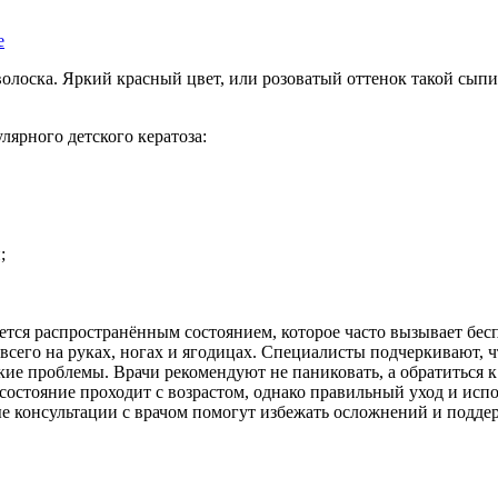
е
волоска. Яркий красный цвет, или розоватый оттенок такой сып
ярного детского кератоза:
;
ется распространённым состоянием, которое часто вызывает бесп
всего на руках, ногах и ягодицах. Специалисты подчеркивают, ч
кие проблемы. Врачи рекомендуют не паниковать, а обратиться 
 состояние проходит с возрастом, однако правильный уход и ис
е консультации с врачом помогут избежать осложнений и поддер