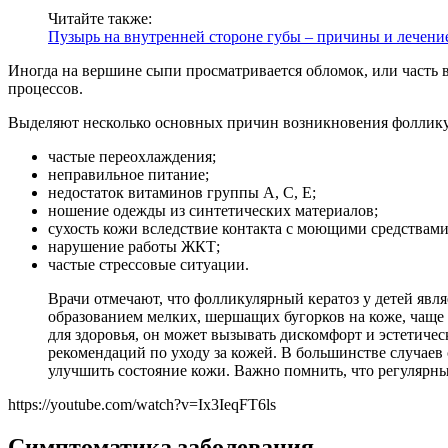
Читайте также:
Пузырь на внутренней стороне губы – причины и лечени
Иногда на вершине сыпи просматривается обломок, или часть 
процессов.
Выделяют несколько основных причин возникновения фолликул
частые переохлаждения;
неправильное питание;
недостаток витаминов группы А, С, Е;
ношение одежды из синтетических материалов;
сухость кожи вследствие контакта с моющими средствами
нарушение работы ЖКТ;
частые стрессовые ситуации.
Врачи отмечают, что фолликулярный кератоз у детей явля
образованием мелких, шершащих бугорков на коже, чаще 
для здоровья, он может вызывать дискомфорт и эстетичес
рекомендаций по уходу за кожей. В большинстве случаев
улучшить состояние кожи. Важно помнить, что регулярны
https://youtube.com/watch?v=Ix3IeqFT6ls
Симптоматика заболевания