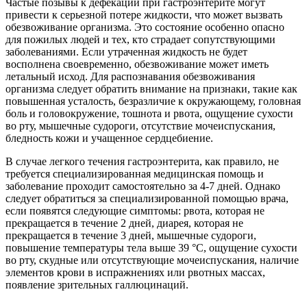
Частые позывы к дефекации при гастроэнтерите могут
привести к серьезной потере жидкости, что может вызвать
обезвоживание организма. Это состояние особенно опасно
для пожилых людей и тех, кто страдает сопутствующими
заболеваниями. Если утраченная жидкость не будет
восполнена своевременно, обезвоживание может иметь
летальный исход. Для распознавания обезвоживания
организма следует обратить внимание на признаки, такие как
повышенная усталость, безразличие к окружающему, головная
боль и головокружение, тошнота и рвота, ощущение сухости
во рту, мышечные судороги, отсутствие мочеиспускания,
бледность кожи и учащенное сердцебиение.
В случае легкого течения гастроэнтерита, как правило, не
требуется специализированная медицинская помощь и
заболевание проходит самостоятельно за 4-7 дней. Однако
следует обратиться за специализированной помощью врача,
если появятся следующие симптомы: рвота, которая не
прекращается в течение 2 дней, диарея, которая не
прекращается в течение 3 дней, мышечные судороги,
повышение температуры тела выше 39 °C, ощущение сухости
во рту, скудные или отсутствующие мочеиспускания, наличие
элементов крови в испражнениях или рвотных массах,
появление зрительных галлюцинаций.