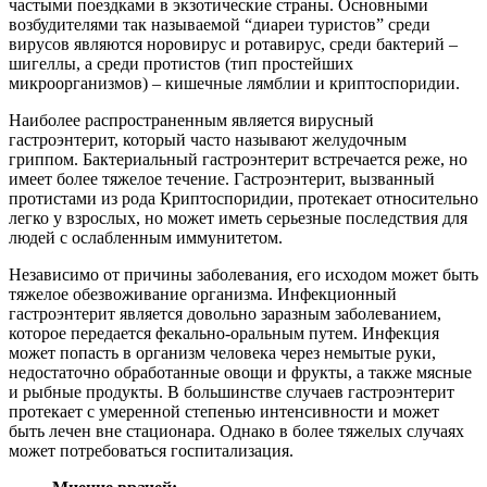
частыми поездками в экзотические страны. Основными
возбудителями так называемой “диареи туристов” среди
вирусов являются норовирус и ротавирус, среди бактерий –
шигеллы, а среди протистов (тип простейших
микроорганизмов) – кишечные лямблии и криптоспоридии.
Наиболее распространенным является вирусный
гастроэнтерит, который часто называют желудочным
гриппом. Бактериальный гастроэнтерит встречается реже, но
имеет более тяжелое течение. Гастроэнтерит, вызванный
протистами из рода Криптоспоридии, протекает относительно
легко у взрослых, но может иметь серьезные последствия для
людей с ослабленным иммунитетом.
Независимо от причины заболевания, его исходом может быть
тяжелое обезвоживание организма. Инфекционный
гастроэнтерит является довольно заразным заболеванием,
которое передается фекально-оральным путем. Инфекция
может попасть в организм человека через немытые руки,
недостаточно обработанные овощи и фрукты, а также мясные
и рыбные продукты. В большинстве случаев гастроэнтерит
протекает с умеренной степенью интенсивности и может
быть лечен вне стационара. Однако в более тяжелых случаях
может потребоваться госпитализация.