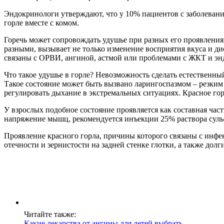
Эндокринологи утверждают, что у 10% пациентов с заболеван
горле вместе с комом.
Горечь может сопровождать удушье при разных его проявлени
разными, вызывает не только изменение восприятия вкуса и ди
связаны с ОРВИ, ангиной, астмой или проблемами с ЖКТ и эн
Что такое удушье в горле? Невозможность сделать естественн
Такое состояние может быть вызвано ларингоспазмом – резким 
регулировать дыхание в экстремальных ситуациях. Красное гор
У взрослых подобное состояние проявляется как составная час
напряжение мышц, рекомендуется инъекции 25% раствора сульфат
Проявление красного горла, причины которого связаны с инф
отечности и зернистости на задней стенке глотки, а также дол
Читайте также:
Какие лекарства от ангины для детей выбрать