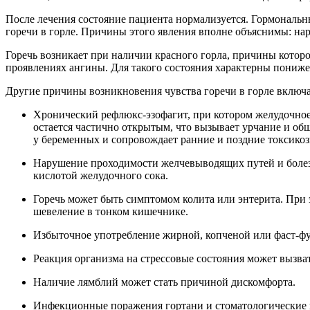
После лечения состояние пациента нормализуется. Гормональн
горечи в горле. Причины этого явления вполне объяснимы: нар
Горечь возникает при наличии красного горла, причины котор
проявлениях ангины. Для такого состояния характерны понижен
Другие причины возникновения чувства горечи в горле включ
Хронический рефлюкс-эзофагит, при котором желудочное
остается частично открытым, что вызывает урчание и об
у беременных и сопровождает ранние и поздние токсикоз
Нарушение проходимости желчевыводящих путей и болезн
кислотой желудочного сока.
Горечь может быть симптомом колита или энтерита. При 
шевеление в тонком кишечнике.
Избыточное употребление жирной, копченой или фаст-фу
Реакция организма на стрессовые состояния может вызва
Наличие лямблий может стать причиной дискомфорта.
Инфекционные поражения гортани и стоматологические 