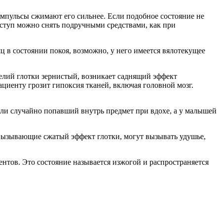
импульсы сжимают его сильнее. Если подобное состояние не
иступ можно снять подручными средствами, как при
 в состоянии покоя, возможно, у него имеется вялотекущее
телий глотки зернистый, возникает саднящий эффект
ациенту грозит гипоксия тканей, включая головной мозг.
ли случайно попавший внутрь предмет при вдохе, а у малышей
 вызывающие сжатый эффект глотки, могут вызывать удушье,
ентов. Это состояние называется изжогой и распространяется