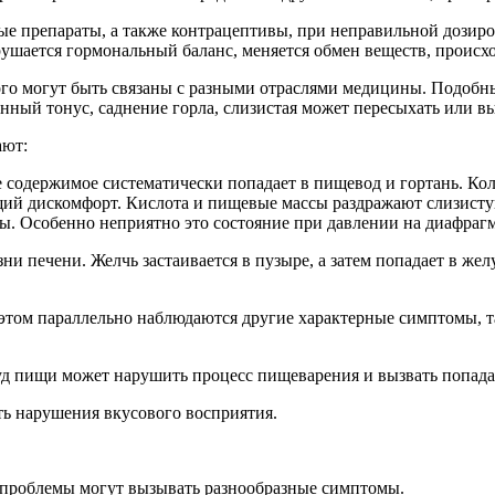
ые препараты, а также контрацептивы, при неправильной дозиро
ушается гормональный баланс, меняется обмен веществ, происхо
ого могут быть связаны с разными отраслями медицины. Подобн
ный тонус, саднение горла, слизистая может пересыхать или вы
ают:
 содержимое систематически попадает в пищевод и гортань. Ко
щий дискомфорт. Кислота и пищевые массы раздражают слизистую
ы. Особенно неприятно это состояние при давлении на диафрагму
и печени. Желчь застаивается в пузыре, а затем попадает в же
этом параллельно наблюдаются другие характерные симптомы, та
д пищи может нарушить процесс пищеварения и вызвать попада
ть нарушения вкусового восприятия.
проблемы могут вызывать разнообразные симптомы.