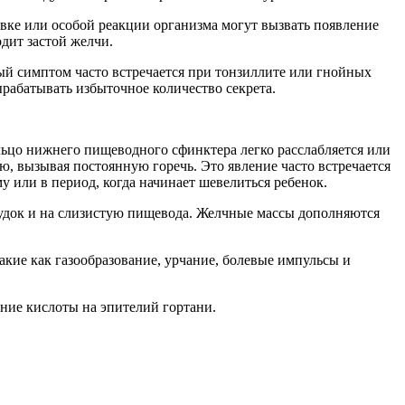
вке или особой реакции организма могут вызвать появление
дит застой желчи.
ый симптом часто встречается при тонзиллите или гнойных
рабатывать избыточное количество секрета.
льцо нижнего пищеводного сфинктера легко расслабляется или
, вызывая постоянную горечь. Это явление часто встречается
 или в период, когда начинает шевелиться ребенок.
лудок и на слизистую пищевода. Желчные массы дополняются
кие как газообразование, урчание, болевые импульсы и
ние кислоты на эпителий гортани.