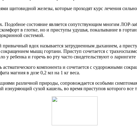
иями щитовидной железы, которые проходят курс лечения сильн
ях. Подобное состояние является сопутствующим многим ЛОР-заб
скомфорт в глотке, но и приступы удушья, покалывание в гортан
докринной системой.
ый привычный вдох называется затрудненным дыханием, а присту
сокращением мышц гортани. Приступ сочетается с трахеоспазмом
ло у ребенка и горечь во рту часто свидетельствуют о ларингит
ть астматического компонента и сочетается с судорожными сокр
а магния в дозе 0,2 мл на 1 кг веса.
екциями различной природы, сопровождается особыми симптомам
гий изнуряющий сухой кашель, во время приступов которого все т