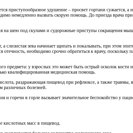
тся приступообразное удушение – просвет гортани сужается, а 
ходимо немедленно вызвать скорую помощь. До приезда врача пр
ия на шею под скулами и судорожные приступы сокращения мышц
т, а слизистая зева начинает щипать и покалывать, при этом эпи
 отечность, необходимо срочно обратиться к врачу, поскольку п
 предмета: у взрослых это может быть острый осколок кости и
только квалифицированная медицинская помощь.
 кислота, раздражающая пищевод при рефлюксе, а также травмы,
ом различных болезней.
я и горечи в горле вызывает значительное беспокойство у паци
е кислотных масс в пищевод.