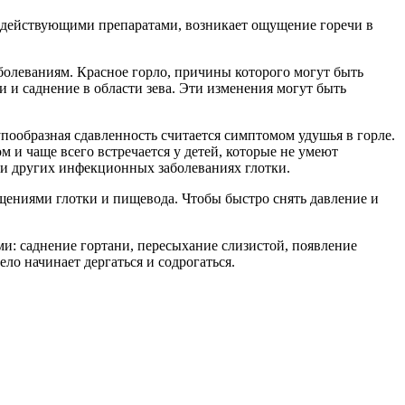
одействующими препаратами, возникает ощущение горечи в
олеваниям. Красное горло, причины которого могут быть
и и саднение в области зева. Эти изменения могут быть
пообразная сдавленность считается симптомом удушья в горле.
 и чаще всего встречается у детей, которые не умеют
е и других инфекционных заболеваниях глотки.
ащениями глотки и пищевода. Чтобы быстро снять давление и
и: саднение гортани, пересыхание слизистой, появление
ело начинает дергаться и содрогаться.