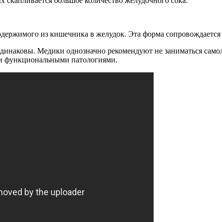
 скапливается большое количество желудочного сока.
содержимого из кишечника в желудок. Эта форма сопровождается
 одинаковы. Медики однозначно рекомендуют не заниматься само
ли функциональными патологиями.