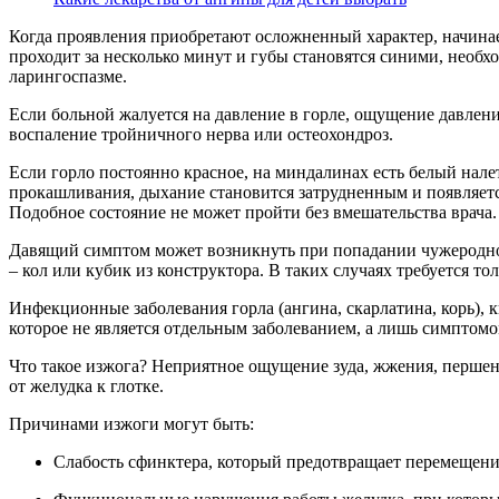
Когда проявления приобретают осложненный характер, начинае
проходит за несколько минут и губы становятся синими, необ
ларингоспазме.
Если больной жалуется на давление в горле, ощущение давлен
воспаление тройничного нерва или остеохондроз.
Если горло постоянно красное, на миндалинах есть белый нале
прокашливания, дыхание становится затрудненным и появляется
Подобное состояние не может пройти без вмешательства врача.
Давящий симптом может возникнуть при попадании чужеродного
– кол или кубик из конструктора. В таких случаях требуется 
Инфекционные заболевания горла (ангина, скарлатина, корь),
которое не является отдельным заболеванием, а лишь симптом
Что такое изжога? Неприятное ощущение зуда, жжения, першени
от желудка к глотке.
Причинами изжоги могут быть:
Слабость сфинктера, который предотвращает перемещени