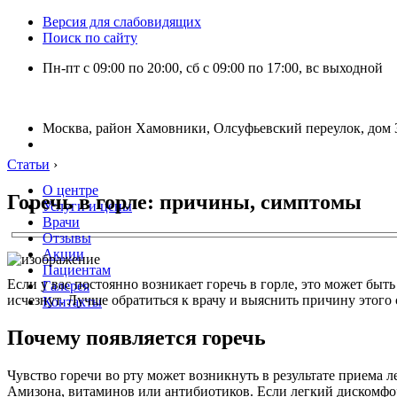
Версия для слабовидящих
Поиск по сайту
Пн-пт с 09:00 по 20:00, сб с 09:00 по 17:00, вс выходной
Москва, район Хамовники, Олсуфьевский переулок, дом 3
Статьи
›
О центре
Горечь в горле: причины, симптомы
Услуги и цены
Врачи
Отзывы
Акции
Пациентам
Если у вас постоянно возникает горечь в горле, это может быт
Галерея
исчезнут. Лучше обратиться к врачу и выяснить причину этого 
Контакты
Почему появляется горечь
Чувство горечи во рту может возникнуть в результате приема 
Амизона, витаминов или антибиотиков. Если легкий дискомфор