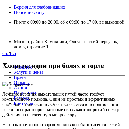
Версия для слабовидящих
Поиск по сайту
Пн-пт с 09:00 по 20:00, сб с 09:00 по 17:00, вс выходной
Москва, район Хамовники, Олсуфьевский переулок,
дом 3, строение 1.
Статьи
›
Хлоргексидин при болях в горле
О центре
Услуги и цены
Врачи
Отзывы
Акции
Пациентам
Лечение верхних дыхательных путей часто требует
Галерея
комплексного подхода. Один из простых и эффективных
Контакты
способов – полоскание. Оно заключается в использовании
различных растворов, которые оказывают широкий спектр
действия на патогенную микрофлору.
На практике хорошо зарекомендовал себя антисептический