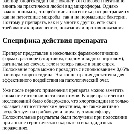
раствор хлоргексидин биглюконат. Он способен негативно
влиять на практически любой вид микрофлоры. Однако
важно понимать, что действие антисептика распространяется
как на патогенные микробы, так и на нормальные бактерии.
Поэтому у препарата, как и у многих других, есть свои
требования к применению, показания и противопоказания.
Специфика действия препарата
Препарат представлен в нескольких фармакологических
формах: растворе (спиртовом, водном и водно-спиртовом),
вагинальных свечах, геле и теперь также в виде спрея.
Полоскание горла можно проводить с использованием 0,05%
раствора хлоргексидина. Эта концентрация достаточна для
эффективного воздействия на патологический очаг.
Уже после первого применения препарата можно заметить
снижение интенсивности симптомов. В ходе практических
исследований было обнаружено, что хлоргексидин не только
обладает антисептическим действием, но также активно
воздействует на грибковую и вирусную микрофлору.
Положительные результаты были получены при полоскании
при ангине герпетического характера и кандидозных
поражениях.