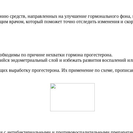
янию средств, направленных на улучшение гормонального фона,
щим врачом, который поможет точно отследить изменения и скор
обходимы по причине нехватки гормона прогестерона.
йся эндометриальный слой и избежать развития воспалений или
щих выработку прогестерона. Их применение по схеме, прописа
ексе с антибактериальными и противовоспалительными препарат