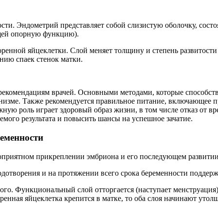
ти. Эндометрий представляет собой слизистую оболочку, состоя
щей опорную функцию).
ренной яйцеклетки. Слой меняет толщину и степень развитости
нию спаек стенок матки.
екомендациям врачей. Основными методами, которые способству
анизме. Также рекомендуется правильное питание, включающее 
ю роль играет здоровый образ жизни, в том числе отказ от вр
емого результата и повысить шансы на успешное зачатие.
ременности
гоприятном прикреплении эмбриона и его последующем развитии
лодотворения и на протяжении всего срока беременности поддер
ого. Функциональный слой отторгается (наступает менструация)
ренная яйцеклетка крепится в матке, то оба слоя начинают уто