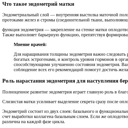
Что такое эндометрий матки
Эндометриальный слой — внутренняя выстилка маточной полос
протоками желез и стромы (соединительной ткани, выполняю
функция эндометрия — закрепление на стенке матки оплодотво
Также выполняет барьерную функцию, препятствуя формирова
Мнение врачей:
Для наращивания толщины эндометрия важно следовать р
богатых эстрогенами, и контроль уровня гормонов в орг
способствующими улучшению состояния эндометрия. Важну
соблюдение всех его рекомендаций помогут достичь жела
Роль нарастания эндометрия для наступления бе
Полноценное развитие эндометрия играет главную роль в бла
Слизистая матки усиливает выделение секрета сразу после оп
Эндометрий состоит из двух слоев: базального и функциональн
счет выработки коллагена базальным слоем. Если же оплодотво
различна на каждой фазе цикла.