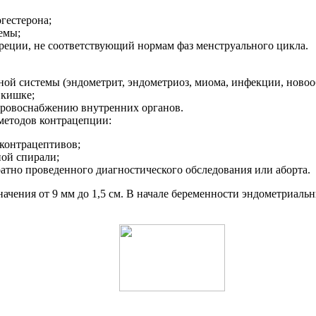
гестерона;
емы;
реции, не соответствующий нормам фаз менструального цикла.
й системы (эндометрит, эндометриоз, миома, инфекции, новооб
 кишке;
кровоснабжению внутренних органов.
методов контрацепции:
контрацептивов;
ой спирали;
ратно проведенного диагностического обследования или аборта.
ачения от 9 мм до 1,5 см. В начале беременности эндометриальн