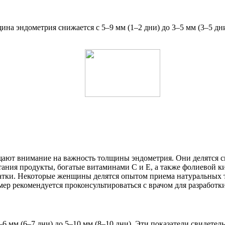
ина эндометрия снижается с 5–9 мм (1–2 дни) до 3–5 мм (3–5 дн
ают внимание на важность толщины эндометрия. Они делятся св
тания продукты, богатые витаминами С и Е, а также фолиевой 
атки. Некоторые женщины делятся опытом приема натуральных 
мер рекомендуется проконсультироваться с врачом для разрабо
–6 мм (6–7 дни) до 5–10 мм (8–10 дни). Эти показатели свидет