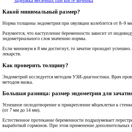
Задержка месячных при кисте яичника
Какой минимальный размер?
Норма толщины эндометрия при овуляции колеблется от 8–9 мм
Разумеется, что наступление беременности зависит от индиви
эндометриального слоя значению нормы.
Если минимум в 8 мм достигнут, то зачатие проходит успешно
лекарств.
Как проверить толщину?
Эндометрий исследуется методом УЗИ-диагностики. Врач прово
методом мазка.
Большая разница: размер эндометрия для зачати
Успешное оплодотворение и прикрепление яйцеклетки к стенке
(от 7 мм до 14 мм).
Естественное протекание беременности подразумевает перестр
выработкой гормонов. При этом применение дополнительных п