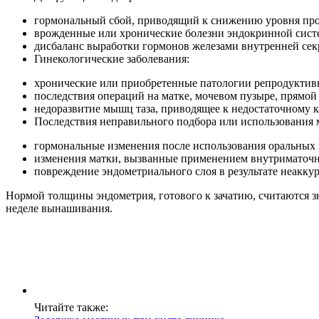
гормональный сбой, приводящий к снижению уровня про
врожденные или хронические болезни эндокринной сист
дисбаланс выработки гормонов железами внутренней сек
Гинекологические заболевания:
хронические или приобретенные патологии репродуктивно
последствия операций на матке, мочевом пузыре, прямой
недоразвитие мышц таза, приводящее к недостаточному 
Последствия неправильного подбора или использования 
гормональные изменения после использования оральных 
изменения матки, вызванные применением внутриматочн
повреждение эндометриального слоя в результате неакку
Нормой толщины эндометрия, готового к зачатию, считаются зн
неделе вынашивания.
Читайте также: