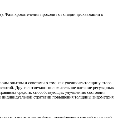
и). Фаза кровотечения проходит от стадии десквамации к
оим опытом и советами о том, как увеличить толщину этого
кислотой. Другие отмечают положительное влияние регулярных
травяных средств, способствующих улучшению состояния
тки индивидуальной стратегии повышения толщины эндометрия.
ельствуют о прохождении фазы пролиферации ранней и средней