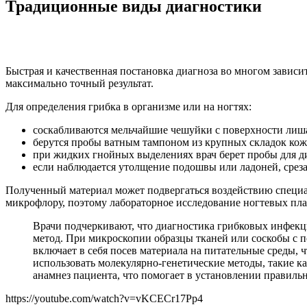
Традиционные виды диагностики
Быстрая и качественная постановка диагноза во многом зависит
максимально точный результат.
Для определения грибка в организме или на ногтях:
соскабливаются мельчайшие чешуйки с поверхности лиш
берутся пробы ватным тампоном из крупных складок кожи
при жидких гнойных выделениях врач берет пробы для д
если наблюдается утолщение подошвы или ладоней, среза
Полученный материал может подвергаться воздействию специал
микрофлору, поэтому лабораторное исследование ногтевых пла
Врачи подчеркивают, что диагностика грибковых инфекц
метод. При микроскопии образцы тканей или соскобы с 
включает в себя посев материала на питательные среды, 
использовать молекулярно-генетические методы, такие 
анамнез пациента, что помогает в установлении правиль
https://youtube.com/watch?v=vKCECr17Pp4