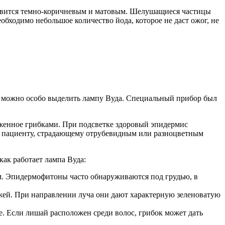
новится темно-коричневым и матовым. Шелушащиеся частицы
бходимо небольшое количество йода, которое не даст ожог, не
, можно особо выделить лампу Вуда. Специальный прибор был
аженное грибками. При подсветке здоровый эпидермис
з пациенту, страдающему отрубевидным или разноцветным
ак работает лампа Вуда:
м. Эпидермофитоны часто обнаруживаются под грудью, в
жей. При направлении луча они дают характерную зеленоватую
е. Если лишай расположен среди волос, грибок может дать