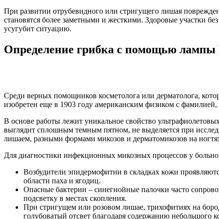
При развитии отрубевидного или стригущего лишая поврежде
становятся более заметными и жесткими. Здоровые участки без
усугубит ситуацию.
Определение грибка с помощью лампы 
Среди верных помощников косметолога или дерматолога, кото
изобретен еще в 1903 году американским физиком с фамилией, 
В основе работы лежит уникальное свойство ультрафиолетовых
выглядит сплошным темным пятном, не выделяется при исслед
лишаем, разными формами микозов и дерматомикозов на ногтях
Для диагностики инфекционных микозных процессов у больного
Возбудители эпидермофитии в складках кожи проявляютс
области паха и ягодиц.
Опасные бактерии – синегнойные палочки часто сопрово
подсветку в местах скопления.
При стригущем или розовом лишае, трихофитиях на бород
голубоватый отсвет благодаря содержанию небольшого к