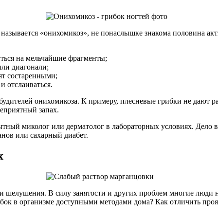
 называется «онихомикоз», не понаслышке знакома половина а
иться на мельчайшие фрагменты;
или диагонали;
ят состаренными;
и отслаиваться.
удителей онихомикоза. К примеру, плесневые грибки не дают р
еприятный запах.
пытный миколог или дерматолог в лабораторных условиях. Дело 
анов или сахарный диабет.
х
ли шелушения. В силу занятости и других проблем многие люди 
бок в организме доступными методами дома? Как отличить проя