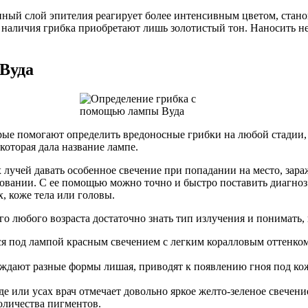
нный слой эпителия реагирует более интенсивным цветом, ста
 наличия грибка приобретают лишь золотистый тон. Наносить нео
Вуда
рые помогают определить вредоносные грибки на любой стадии
которая дала название лампе.
 лучей давать особенное свечение при попадании на место, зар
овании. С ее помощью можно точно и быстро поставить диагно
, коже тела или головы.
 любого возраста достаточно знать тип излучения и понимать, к
я под лампой красным свечением с легким коралловым оттенко
ждают разные формы лишая, приводят к появлению гноя под ко
е или усах врач отмечает довольно яркое желто-зеленое свечени
оличества пигментов.