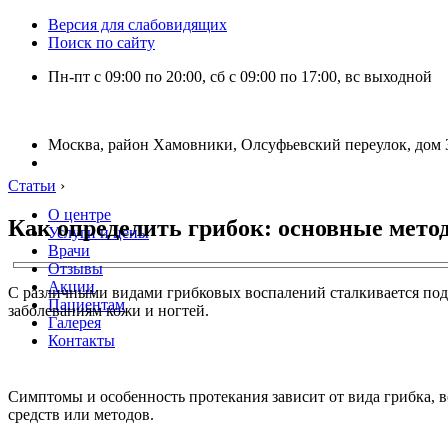
Версия для слабовидящих
Поиск по сайту
Пн-пт с 09:00 по 20:00, сб с 09:00 по 17:00, вс выходной
Москва, район Хамовники, Олсуфьевский переулок, дом 3
Статьи
›
О центре
Как определить грибок: основные мето
Услуги и цены
Врачи
Отзывы
Акции
С различными видами грибковых воспалений сталкивается под
Пациентам
заболеваниям кожи и ногтей.
Галерея
Контакты
Симптомы и особенность протекания зависит от вида грибка, 
средств или методов.