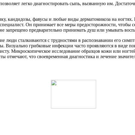
 позволяет легко диагностировать сыпь, вызванную им. Достаточ
ку, кандидозы, фавусы и любые виды дерматомикоза на ногтях.
пециалист. Он принимает все меры предосторожности, чтобы сет
 не запрещено предварительно принимать душ или умывать воспа
гие люди сталкиваются с трудностями в распознавании его сим
ы. Визуально грибковые инфекции часто проявляются в виде по
листу. Микроскопическое исследование образцов кожи или ногте
ы отмечают, что своевременная диагностика и лечение значите