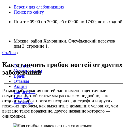
Версия для слабовидящих
Поиск по сайту
Пн-пт с 09:00 по 20:00, сб с 09:00 по 17:00, вс выходной
Москва, район Хамовники, Олсуфьевский переулок,
дом 3, строение 1.
Статьи
›
Как отличить грибок ногтей от других
О центре
заболеваний
Услуги и цены
Врачи
Отзывы
Акции
Разные заболевания ногтей часто имеют идентичные
Пациентам
симптомы. В этой статье мы расскажем подробно, как
Галерея
отличить грибок ногтя от псориаза, дистрофии и других
Контакты
похожих проблем, как выяснить в домашних условиях, чем
вызвано такое поражение, другое название которого —
онихомикоз.