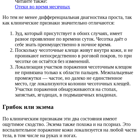
Читайте также:
Отеки во время месячных
Но тем не менее дифференциальная диагностика проста, так
как клинические признаки значительно отличаются:
Зуд, который присутствует в обоих случаях, имеет
разное проявление по времени суток. Чесотка даёт о
себе знать преимущественно в ночное время.
Поскольку чесоточные клещи живут внутри кожи, и не
проникают непосредственно в роговой покров, то при
чесотке он остаётся без изменений.
Локализация участков поражения чесоточным клещом
не привязана только к области пальцев. Межпальцевые
промежутки — частое, но далеко не единственное
место, где локализуются колонии чесоточных клещей.
Участки поражения обнаруживаются на стопах,
запястьях, ягодицах, в подмышечных впадинах.
Грибок или экзема
По клиническим признакам эти два состояния имеют
ощутимое сходство. Экзема также похожа и на псориаз. Это
воспалительное поражение кожи локализуется на любой части
тела, в том числе на руках и ногах.