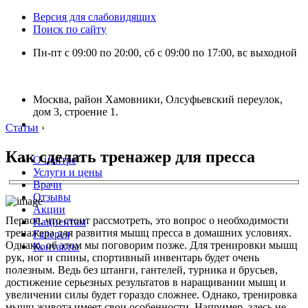
Версия для слабовидящих
Поиск по сайту
Пн-пт с 09:00 по 20:00, сб с 09:00 по 17:00, вс выходной
Москва, район Хамовники, Олсуфьевский переулок,
дом 3, строение 1.
Статьи
›
Как сделать тренажер для пресса
О центре
Услуги и цены
Врачи
Отзывы
Акции
Первое, что стоит рассмотреть, это вопрос о необходимости
Пациентам
тренажера для развития мышц пресса в домашних условиях.
Галерея
Однако, об этом мы поговорим позже. Для тренировки мышц
Контакты
рук, ног и спины, спортивный инвентарь будет очень
полезным. Ведь без штанги, гантелей, турника и брусьев,
достижение серьезных результатов в наращивании мышц и
увеличении силы будет гораздо сложнее. Однако, тренировка
мышц живота имеет свои особенности. Например, здесь не