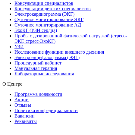
Консультации специалистов
Консультации детских специалистов
Электрокардиограмма (ЭКГ)
Суточное мониторирование ЭКГ
Суточное мониторирование АД
ЭхоКГ (УЗИ сердца)
Пробы с дозированной физической нагрузкой (стресс-
ЭКГ, стресс-ЭхоКГ)
УЗИ
Исследование функции внешнего дыхания
Электроэнцефалограмма (ЭЭГ)
Процедурный кабинет
Мануальная терапия
Лабораторные исследования
О Центре
Программа лояльности
Акции
Отзывы
Политика конфедициальности
Вакансии
Реквизиты