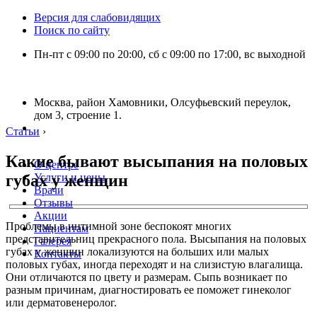
Версия для слабовидящих
Поиск по сайту
Пн-пт с 09:00 по 20:00, сб с 09:00 по 17:00, вс выходной
Москва, район Хамовники, Олсуфьевский переулок,
дом 3, строение 1.
Статьи
›
Какие бывают высыпания на половых
О центре
губах у женщин
Услуги и цены
Врачи
Отзывы
Акции
Проблемы в интимной зоне беспокоят многих
Пациентам
представительниц прекрасного пола. Высыпания на половых
Галерея
губах у женщин локализуются на больших или малых
Контакты
половых губах, иногда переходят и на слизистую влагалища.
Они отличаются по цвету и размерам. Сыпь возникает по
разным причинам, диагностировать ее поможет гинеколог
или дерматовенеролог.