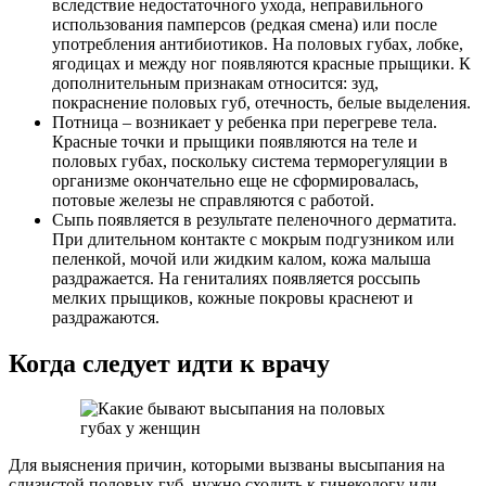
вследствие недостаточного ухода, неправильного
использования памперсов (редкая смена) или после
употребления антибиотиков. На половых губах, лобке,
ягодицах и между ног появляются красные прыщики. К
дополнительным признакам относится: зуд,
покраснение половых губ, отечность, белые выделения.
Потница – возникает у ребенка при перегреве тела.
Красные точки и прыщики появляются на теле и
половых губах, поскольку система терморегуляции в
организме окончательно еще не сформировалась,
потовые железы не справляются с работой.
Сыпь появляется в результате пеленочного дерматита.
При длительном контакте с мокрым подгузником или
пеленкой, мочой или жидким калом, кожа малыша
раздражается. На гениталиях появляется россыпь
мелких прыщиков, кожные покровы краснеют и
раздражаются.
Когда следует идти к врачу
Для выяснения причин, которыми вызваны высыпания на
слизистой половых губ, нужно сходить к гинекологу или