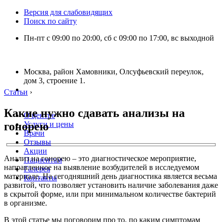
Версия для слабовидящих
Поиск по сайту
Пн-пт с 09:00 по 20:00, сб с 09:00 по 17:00, вс выходной
Москва, район Хамовники, Олсуфьевский переулок,
дом 3, строение 1.
Статьи
›
Какие нужно сдавать анализы на
О центре
гонорею
Услуги и цены
Врачи
Отзывы
Акции
Анализ на гонорею – это диагностическое мероприятие,
Пациентам
направленное на выявление возбудителей в исследуемом
Галерея
материале. На сегодняшний день диагностика является весьма
Контакты
развитой, что позволяет установить наличие заболевания даже
в скрытой форме, или при минимальном количестве бактерий
в организме.
В этой статье мы поговорим про то, по каким симптомам