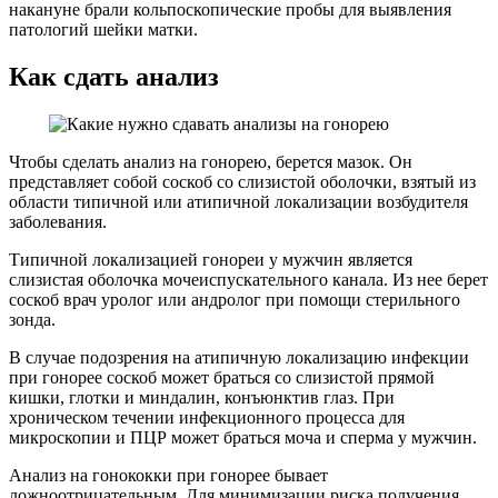
накануне брали кольпоскопические пробы для выявления
патологий шейки матки.
Как сдать анализ
Чтобы сделать анализ на гонорею, берется мазок. Он
представляет собой соскоб со слизистой оболочки, взятый из
области типичной или атипичной локализации возбудителя
заболевания.
Типичной локализацией гонореи у мужчин является
слизистая оболочка мочеиспускательного канала. Из нее берет
соскоб врач уролог или андролог при помощи стерильного
зонда.
В случае подозрения на атипичную локализацию инфекции
при гонорее соскоб может браться со слизистой прямой
кишки, глотки и миндалин, конъюнктив глаз. При
хроническом течении инфекционного процесса для
микроскопии и ПЦР может браться моча и сперма у мужчин.
Анализ на гонококки при гонорее бывает
ложноотрицательным. Для минимизации риска получения