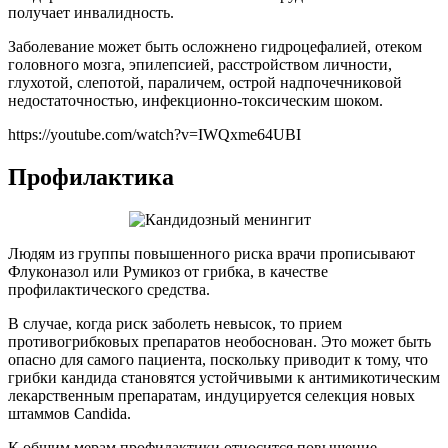
получает инвалидность.
Заболевание может быть осложнено гидроцефалией, отеком
головного мозга, эпилепсией, расстройством личности,
глухотой, слепотой, параличем, острой надпочечниковой
недостаточностью, инфекционно-токсическим шоком.
https://youtube.com/watch?v=IWQxme64UBI
Профилактика
Людям из группы повышенного риска врачи прописывают
Флуконазол или Румикоз от грибка, в качестве
профилактического средства.
В случае, когда риск заболеть невысок, то прием
противогрибковых препаратов необоснован. Это может быть
опасно для самого пациента, поскольку приводит к тому, что
грибки кандида становятся устойчивыми к антимикотическим
лекарственным препаратам, индуцируется селекция новых
штаммов Candida.
К общим мерам профилактики относится повышение