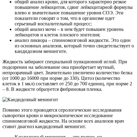
общий анализ крови, для которого характерно резкое
повышение лейкоцитов, сдвиг лейкоцитарной формулы
влево и значительное повышение уровня СОЭ. Эти
показатели говорят о том, что в организме идет
серьезный воспалительный процесс;
общий анализ мочи – в нем будет повышен уровень
лейкоцитов и клеток плоского эпителия;
анализ ликвора – спинномозговой жидкости. Это один
из основных анализов, который точно свидетельствует о
кандидозном менингите.
Жидкость забирают специальной пункционной иглой. При
подозрении на заболевание она приобретает мутный,
непрозрачный цвет. Значительно увеличено количество белка
(от 1000 до 16000 при норме до 330). Цитоз (количество
клеток в 1 мкл) составляет от 250 до 700 единиц, при норме 2
– 8. В жидкосте образуется фибриновая пленка.
Помимо этого проводятся серологические исследования
сыворотки крови и микроскопическое исследование
спинномозговой жидкости. На основе всех анализов врач
ставит диагноз кандидозный менингит.
Кандидозный менингит — это редкое, но