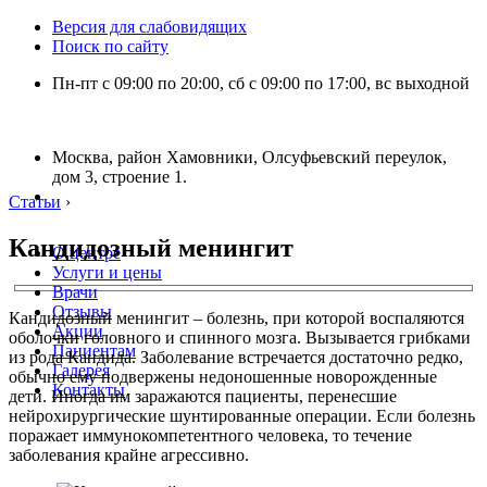
Версия для слабовидящих
Поиск по сайту
Пн-пт с 09:00 по 20:00, сб с 09:00 по 17:00, вс выходной
Москва, район Хамовники, Олсуфьевский переулок,
дом 3, строение 1.
Статьи
›
Кандидозный менингит
О центре
Услуги и цены
Врачи
Отзывы
Кандидозный менингит – болезнь, при которой воспаляются
Акции
оболочки головного и спинного мозга. Вызывается грибками
Пациентам
из рода Кандида. Заболевание встречается достаточно редко,
Галерея
обычно ему подвержены недоношенные новорожденные
Контакты
дети. Иногда им заражаются пациенты, перенесшие
нейрохирургические шунтированные операции. Если болезнь
поражает иммунокомпетентного человека, то течение
заболевания крайне агрессивно.