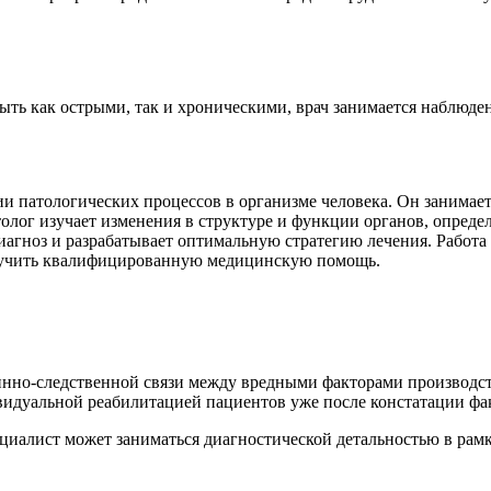
быть как острыми, так и хроническими, врач занимается наблюд
и патологических процессов в организме человека. Он занимает
лог изучает изменения в структуре и функции органов, определя
агноз и разрабатывает оптимальную стратегию лечения. Работа
олучить квалифицированную медицинскую помощь.
чинно-следственной связи между вредными факторами производст
ивидуальной реабилитацией пациентов уже после констатации фа
ециалист может заниматься диагностической детальностью в рам