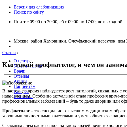
Версия для слабовидящих
Поиск по сайту
Пн-пт с 09:00 по 20:00, сб с 09:00 по 17:00, вс выходной
Москва, район Хамовники, Олсуфьевский переулок, дом 3
Статьи
›
О центре
Кто такой профпатолог, и чем он заним
Услуги и цены
Врачи
Отзывы
Акции
Пациентам
В настоящее время наблюдается рост патологий, связанных с у
Галерея
направлением. Особенно актуальной стала профессия врача-про
Контакты
профессиональных заболеваний – будь то даже дворник или офи
Профпатолог
– это специалист с высшим медицинским образов
хорошими личностными качествами и уметь общаться с пациен
С каждым днем растет спрос на таких врачей, ведь технологи