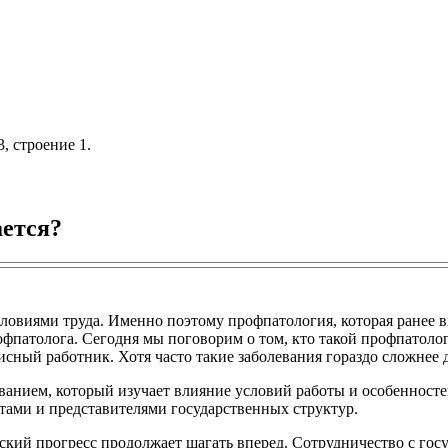
, строение 1.
ается?
словиями труда. Именно поэтому профпатология, которая ранее 
фпатолога. Сегодня мы поговорим о том, кто такой профпатолог 
сный работник. Хотя часто такие заболевания гораздо сложнее 
анием, который изучает влияние условий работы и особенностей 
тами и представителями государственных структур.
ческий прогресс продолжает шагать вперед. Сотрудничество с г