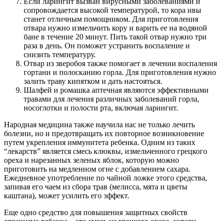
Если ларингит вызван вирусными заболеваниями и
сопровождается высокой температурой, то кора ивы
станет отличным помощником. Для приготовления
отвара нужно измельчить кору и варить ее на водяной
бане в течение 20 минут. Пить такой отвар нужно три
раза в день. Он поможет устранить воспаление и
снизить температуру.
Отвар из зверобоя также помогает в лечении воспаления
гортани и полосканию горла. Для приготовления нужно
залить траву кипятком и дать настояться.
Шалфей и ромашка аптечная являются эффективными
травами для лечения различных заболеваний горла,
носоглотки и полости рта, включая ларингит.
Народная медицина также научила нас не только лечить
болезни, но и предотвращать их повторное возникновение
путем укрепления иммунитета ребенка. Одним из таких
“лекарств” является смесь клюквы, измельченного грецкого
ореха и нарезанных зеленых яблок, которую можно
приготовить на медленном огне с добавлением сахара.
Ежедневное употребление по чайной ложке этого средства,
запивая его чаем из сбора трав (мелисса, мята и цветы
каштана), может усилить его эффект.
Еще одно средство для повышения защитных свойств