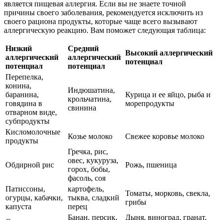
является пищевая аллергия. Если вы не знаете точной
причины своего заболевания, рекомендуется исключить из
своего рациона продукты, которые чаще всего вызывают
аллергическую реакцию. Вам поможет следующая таблица:
Низкий
Средний
Высокий аллергический
аллергический
аллергический
потенциал
потенциал
потенциал
Перепелка,
конина,
Индюшатина,
баранина,
Курица и ее яйцо, рыба и
крольчатина,
говядина в
морепродукты
свинина
отварном виде,
субпродукты
Кисломолочные
Козье молоко
Свежее коровье молоко
продукты
Гречка, рис,
овес, кукуруза,
Обдирной рис
Рожь, пшеница
горох, бобы,
фасоль, соя
Патиссоны,
картофель,
Томаты, морковь, свекла,
огурцы, кабачки,
тыква, сладкий
грибы
капуста
перец
Банан, персик,
Дыня, виноград, гранат,