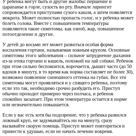
У ребенка могут быть и другие жалобы: першение и
царапанье в горле, сухость во рту. Вначале ларингит
сопровождается приступами сухого кашля, а затем появляется
мокрота. Может полностью пропасть голос, и у ребенка может
болеть голова. Вместе с повышением температуры
появляются такие симптомы, как озноб, жар, повышенное
потоотделение и другие.
У детей до восьми лет может развиться особая форма
воспаления гортани, называемая ложным крупом. Основные
симптомы этого заболевания – сильное затруднение дыхания
из-за отека гортани и кашель, похожий на лай собаки. Ребенок
при этом сильно беспокоится, ворочается, дышит часто (до 50
вдохов в минуту, в то время как норма составляет не более 30),
возможно появление синюшного оттенка на губах. Все эти
симптомы могут проявляться и у спящего ребенка, поэтому
если это так, необходимо срочно разбудить его. Приступ
обычно проходит примерно через полчаса, и ребенок
спокойно засыпает. При этом температура остается в норме
или незначительно повышается.
Если у вас есть хотя бы подозрение, что у ребенка развился
ложный круп, не задумывайтесь ни на минуту, сразу
вызывайте скорую помощь. Приступ может повториться и
привести к удушью, если не начать лечение вовремя.