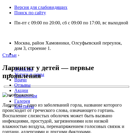
Версия для слабовидящих
Поиск по сайту
Пн-пт с 09:00 по 20:00, сб с 09:00 по 17:00, вс выходной
Москва, район Хамовники, Олсуфьевский переулок,
дом 3, строение 1.
Статьи
›
Ларингит у детей — первые
О центре
проявления
Услуги и цены
Врачи
Отзывы
Акции
Пациентам
Галерея
Ларингит – одно из заболеваний горла, название которого
Контакты
происходит от греческого слова, означающего гортань.
Воспаление слизистых оболочек может быть вызвано
инфекциями, простудой, загрязнениями или низкой
влажностью воздуха, перенапряжением голосовых связок и
гортани, аллергиями и другими факторами.