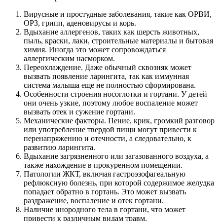
Вирусные и простудные заболевания, такие как ОРВИ,
ОРЗ, грипп, аденовирусы и корь.
Вдыхание аллергенов, таких как шерсть животных,
пыль, краски, лаки, строительные материалы и бытовая
химия. Иногда это может сопровождаться
аллергическим насморком.
Переохлаждение. Даже обычный сквозняк может
вызвать появление ларингита, так как иммунная
система малыша еще не полностью сформирована.
Особенности строения носоглотки и гортани. У детей
они очень узкие, поэтому любое воспаление может
вызвать отек и сужение гортани.
Механические факторы. Пение, крик, громкий разговор
или употребление твердой пищи могут привести к
перенапряжению и отечности, а следовательно, к
развитию ларингита.
Вдыхание загрязненного или загазованного воздуха, а
также нахождение в прокуренном помещении.
Патологии ЖКТ, включая гастроэзофагеальную
рефлюксную болезнь, при которой содержимое желудка
попадает обратно в гортань. Это может вызвать
раздражение, воспаление и отек гортани.
Наличие инородного тела в гортани, что может
привести к различным видам травм.