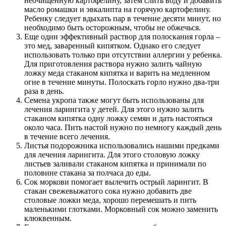
неочищенную картофелину, затем слить воду и добавить
масло ромашки и эвкалипта на горячую картофелину.
Ребенку следует вдыхать пар в течение десяти минут, но
необходимо быть осторожным, чтобы не обжечься.
Еще один эффективный раствор для полоскания горла –
это мед, заваренный кипятком. Однако его следует
использовать только при отсутствии аллергии у ребенка.
Для приготовления раствора нужно залить чайную
ложку меда стаканом кипятка и варить на медленном
огне в течение минуты. Полоскать горло нужно два-три
раза в день.
Семена укропа также могут быть использованы для
лечения ларингита у детей. Для этого нужно залить
стаканом кипятка одну ложку семян и дать настояться
около часа. Пить настой нужно по немногу каждый день
в течение всего лечения.
Листья подорожника использовались нашими предками
для лечения ларингита. Для этого столовую ложку
листьев заливали стаканом кипятка и принимали по
половине стакана за полчаса до еды.
Сок моркови помогает вылечить острый ларингит. В
стакан свежевыжатого сока нужно добавить две
столовые ложки меда, хорошо перемешать и пить
маленькими глотками. Морковный сок можно заменить
клюквенным.