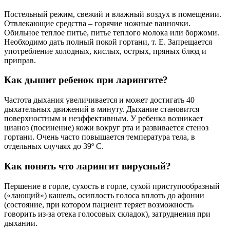
Постельный режим, свежий и влажный воздух в помещении.
Отвлекающие средства – горячие ножные ванночки.
Обильное теплое питье, питье теплого молока или боржоми.
Необходимо дать полный покой гортани, т. Е. Запрещается
употребление холодных, кислых, острых, пряных блюд и
приправ.
Как дышит ребенок при ларингите?
Частота дыхания увеличивается и может достигать 40
дыхательных движений в минуту. Дыхание становится
поверхностным и неэффективным. У ребенка возникает
цианоз (посинение) кожи вокруг рта и развивается стеноз
гортани. Очень часто повышается температура тела, в
отдельных случаях до 39º С.
Как понять что ларингит вирусный?
Першение в горле, сухость в горле, сухой приступообразный
(«лающий») кашель, осиплость голоса вплоть до афонии
(состояние, при котором пациент теряет возможность
говорить из-за отека голосовых складок), затруднения при
дыхании.