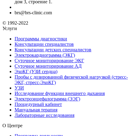
дом 3, строение 1.
brs@brs-clinic.com
© 1992-2022
Услуги
Программы диагностики
Консультации специалистов
Консультации детских специалистов
Электрокардиограмма (ЭКГ)
Суточное мониторирование ЭКГ
Суточное мониторирование АД
ЭхоКГ (УЗИ сердца)
Пробы с дозированной физической нагрузкой (стресс-
ЭКГ, стресс-ЭхоКГ)
УЗИ
Исследование функции внешнего дыхания
Электроэнцефалограмма (ЭЭГ)
Процедурный кабинет
Мануальная терапия
Лабораторные исследования
О Центре
Программа лояльности