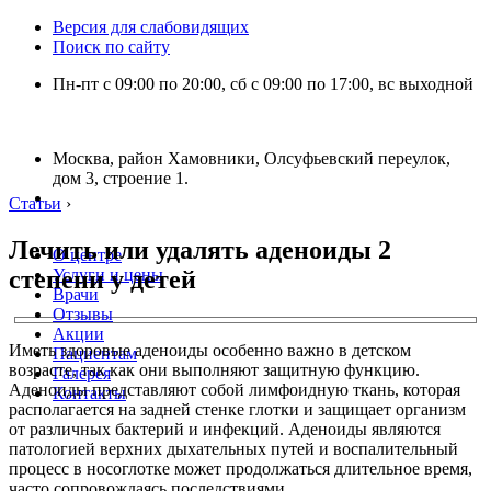
Версия для слабовидящих
Поиск по сайту
Пн-пт с 09:00 по 20:00, сб с 09:00 по 17:00, вс выходной
Москва, район Хамовники, Олсуфьевский переулок,
дом 3, строение 1.
Статьи
›
Лечить или удалять аденоиды 2
О центре
степени у детей
Услуги и цены
Врачи
Отзывы
Акции
Иметь здоровые аденоиды особенно важно в детском
Пациентам
возрасте, так как они выполняют защитную функцию.
Галерея
Аденоиды представляют собой лимфоидную ткань, которая
Контакты
располагается на задней стенке глотки и защищает организм
от различных бактерий и инфекций. Аденоиды являются
патологией верхних дыхательных путей и воспалительный
процесс в носоглотке может продолжаться длительное время,
часто сопровождаясь последствиями.