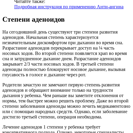
Читайте также:
Подробная инструкция по применению Анти-ангина
Степени аденоидов
На сегодняшний день существуют три степени развития
аденоидов. Начальная степень характеризуется
незначительным дискомфортом при дыхании во время сна.
Разрастание аденоидов перекрывает доступ на ¼ часть
носовых ходов. Во второй степени появляется храп во время
сна и затрудненное дыхание днем. Разрастание аденоидов
закрывает 2/3 части носовых ходов. В третьей степени
аденоиды полностью блокируют носовое дыхание, вызывая
гнусавость в голосе и дыхание через рот.
Родители зачастую не замечают первую степень развития
аденоидов и обращают внимание только на трудности
дыхания у ребенка. Чем раньше вы заметите отклонения от
нормы, тем быстрее можно решить проблему. Даже во второй
степени заболевания аденоиды можно лечить медикаментозно
или с помощью народных средств. Однако, если заболевание
достигло третьей степени, операция необходима.
Лечение аденоидов 1 степени у ребенка требует
консервативного подхода. Однако, некоторые специалисты,