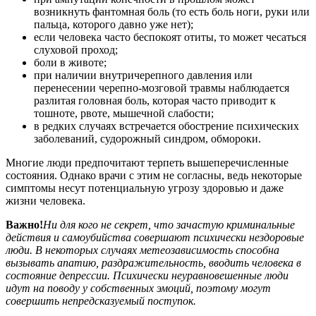
возникнуть фантомная боль (то есть боль ноги, руки или
пальца, которого давно уже нет);
если человека часто беспокоят отиты, то может чесаться
слуховой проход;
боли в животе;
при наличии внутричерепного давления или
перенесении черепно-мозговой травмы наблюдается
разлитая головная боль, которая часто приводит к
тошноте, рвоте, мышечной слабости;
в редких случаях встречается обострение психических
заболеваний, судорожный синдром, обмороки.
Многие люди предпочитают терпеть вышеперечисленные
состояния. Однако врачи с этим не согласны, ведь некоторые
симптомы несут потенциальную угрозу здоровью и даже
жизни человека.
Важно!
Ни для кого не секрет, что зачастую криминальные
действия и самоубийства совершают психически нездоровые
люди. В некоторых случаях метеозависимость способна
вызывать апатию, раздражительность, вводить человека в
состояние депрессии. Психически неуравновешенные люди
идут на поводу у собственных эмоций, поэтому могут
совершить непредсказуемый поступок.