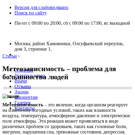
Версия для слабовидящих
Поиск по сайту
Пн-пт с 09:00 по 20:00, сб с 09:00 по 17:00, вс выходной
Москва, район Хамовники, Олсуфьевский переулок,
дом 3, строение 1.
Статьи
›
Метеозависимость – проблема для
О центре
большинства людей
Услуги и цены
Врачи
Отзывы
Акции
Пациентам
Галерея
Метеозависимость
– это явление, когда организм реагирует
Контакты
на изменения погодных условий, таких как влажность
воздуха, температура, атмосферное давление и электрическое
поле атмосферы. Эта реакция может проявляться в виде
различных проблем со здоровьем, таких как головные боли,
мигрени, нарушения сна, тревожные состояния, депрессия,