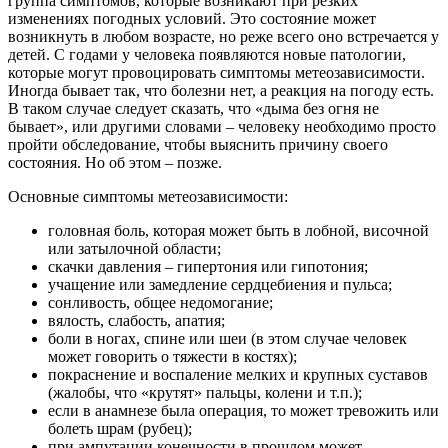
группа симптомов, которые возникают при резких
изменениях погодных условий. Это состояние может
возникнуть в любом возрасте, но реже всего оно встречается у
детей. С годами у человека появляются новые патологии,
которые могут провоцировать симптомы метеозависимости.
Иногда бывает так, что болезни нет, а реакция на погоду есть.
В таком случае следует сказать, что «дыма без огня не
бывает», или другими словами – человеку необходимо просто
пройти обследование, чтобы выяснить причину своего
состояния. Но об этом – позже.
Основные симптомы метеозависимости:
головная боль, которая может быть в лобной, височной
или затылочной области;
скачки давления – гипертония или гипотония;
учащение или замедление сердцебиения и пульса;
сонливость, общее недомогание;
вялость, слабость, апатия;
боли в ногах, спине или шеи (в этом случае человек
может говорить о тяжести в костях);
покраснение и воспаление мелких и крупных суставов
(жалобы, что «крутят» пальцы, колени и т.п.);
если в анамнезе была операция, то может тревожить или
болеть шрам (рубец);
при ампутации конечности в прошлом может