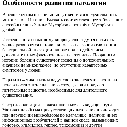
Особенности развития патологии
В человеческом организме могут вести жизнедеятельность
микоплазмы 11 типов. Вызвать соответствующее заболевание
способны лишь 2 типа: Mycoplasma hominis и Mycoplasma
genitalium.
Исследования по данному вопросу еще ведутся и сказать
точно, развивается патология только на фоне активизации
бактериальной инфекции или же под воздействием
дополнительных факторов, пока невозможно. По данным
истории болезни существуют сведения о положительных
анализах на микоплазмоз, но отсутствии характерных
симптомов у людей.
Паразиты – микоплазмы ведут свою жизнедеятельность на
поверхности эпителиального слоя, где они получают
питательные вещества, необходимые для длительного
существования.
Среда локализации – влагалище и мочевыводящие пути.
Увеличение объема присутствующих патогенов происходит
при нарушении микрофлоры во влагалище, наличии иных
инфекционных возбудителей в данной среде, вызывающих
гонорею, хламидиоз, герпес, трихомониаз и другие