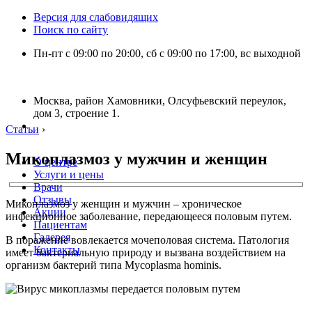
Версия для слабовидящих
Поиск по сайту
Пн-пт с 09:00 по 20:00, сб с 09:00 по 17:00, вс выходной
Москва, район Хамовники, Олсуфьевский переулок,
дом 3, строение 1.
Статьи
›
Микоплазмоз у мужчин и женщин
О центре
Услуги и цены
Врачи
Отзывы
Микоплазмоз у женщин и мужчин – хроническое
Акции
инфекционное заболевание, передающееся половым путем.
Пациентам
Галерея
В поражение вовлекается мочеполовая система. Патология
Контакты
имеет бактериальную природу и вызвана воздействием на
организм бактерий типа Mycoplasma hominis.