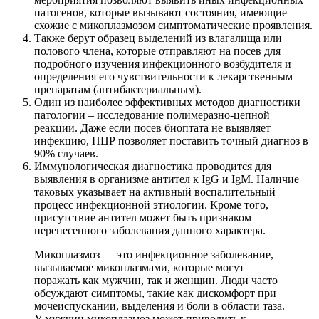
патогенов, которые вызывают состояния, имеющие
схожие с микоплазмозом симптоматические проявления.
Также берут образец выделений из влагалища или
полового члена, которые отправляют на посев для
подробного изучения инфекционного возбудителя и
определения его чувствительности к лекарственным
препаратам (антибактериальным).
Один из наиболее эффективных методов диагностики
патологии – исследование полимеразно-цепной
реакции. Даже если посев биоптата не выявляет
инфекцию, ПЦР позволяет поставить точный диагноз в
90% случаев.
Иммунологическая диагностика проводится для
выявления в организме антител к IgG и IgM. Наличие
таковых указывает на активный воспалительный
процесс инфекционной этиологии. Кроме того,
присутствие антител может быть признаком
перенесенного заболевания данного характера.
Микоплазмоз — это инфекционное заболевание,
вызываемое микоплазмами, которые могут
поражать как мужчин, так и женщин. Люди часто
обсуждают симптомы, такие как дискомфорт при
мочеиспускании, выделения и боли в области таза.
У мужчин микоплазмоз может приводить к