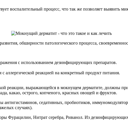
вует воспалительный процесс, что так же позволяет выявить ми
развития, обширности патологического процесса, своевременност
оражения с использованием дезинфицирующих препаратов.
м с аллергической реакцией на конкретный продукт питания.
кой реакции, выражающейся в мокнущем дерматите, должны при
а, какао, острого, копченого, красных овощей и фруктов.
пы антигистаминов, седативных, пробиотиков, иммуномодулятор
яжелых случаях).
ры Фурацилин, Нитрат серебра, Риванол. Из дезинфицирующих 