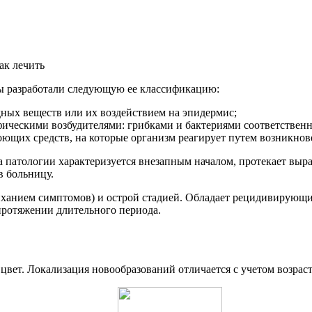
ты разработали следующую ее классификацию:
ных веществ или их воздействием на эпидермис;
ическими возбудителями: грибками и бактериями соответственн
ющих средств, на которые организм реагирует путем возникно
а патологии характеризуется внезапным началом, протекает выр
в больницу.
тиханием симптомов) и острой стадией. Обладает рецидивирующи
 протяжении длительного периода.
цвет. Локализация новообразований отличается с учетом возраст