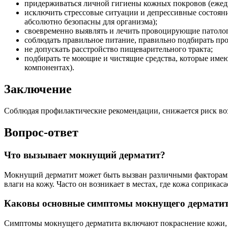
придерживаться личной гигиены кожных покровов (ежедне
исключить стрессовые ситуации и депрессивные состоян
абсолютно безопасны для организма);
своевременно выявлять и лечить провоцирующие патоло
соблюдать правильное питание, правильно подбирать пр
не допускать расстройство пищеварительного тракта;
подбирать те моющие и чистящие средства, которые имею
компонентах).
Заключение
Соблюдая профилактические рекомендации, снижается риск во
Вопрос-ответ
Что вызывает мокнущий дерматит?
Мокнущий дерматит может быть вызван различными факторами,
влаги на кожу. Часто он возникает в местах, где кожа соприка
Каковы основные симптомы мокнущего дермати
Симптомы мокнущего дерматита включают покраснение кожи, зу