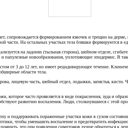
лет, сопровождается формированием язвочек и трещин на дерме, 
вой части. На остальных участках тела бляшки формируются в е
кализуется на ладонях (тыльная сторона), шейном отделе, сгиба
 и папулезные новообразования, уплотняющие эпидермис. В тако
растом от 3 до 12 лет, но имеет рецидивирующее течение. Клинич
обширные области тела.
ва, лицевую часть, шейный отдел, лодыжки, запястья, кисти. Чт
и, которое часто проявляется в виде покраснения, зуда и образ
обствуют развитию воспаления. Люди, столкнувшиеся с этой про
ену и поддерживать пораженные участки кожи в сухом состояни
ептики, чтобы уменьшить воспаление и предотвратить инфекцию
 помнить, что при появлении симптомов лучше обратиться к де