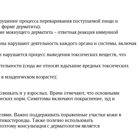
арушение процесса переваривания поступаемой пищи и
 форме дерматита);
ие мокнущего дерматита – ответная реакция иммунной
ны нарушают деятельность каждого органа и системы, включая
 нарушается процесс выведения токсических веществ, что
ятельности (сюда же относят вдыхание вредных токсических
в младенческом возрасте);
возникать и у взрослых. Врачи отмечают, что основными
ческих норм. Симптомы включают покраснение, зуд и
телями. Важно поддерживать пораженные участки кожи в
ртикостероиды. Также полезно использовать
оэтому консультация с дерматологом является