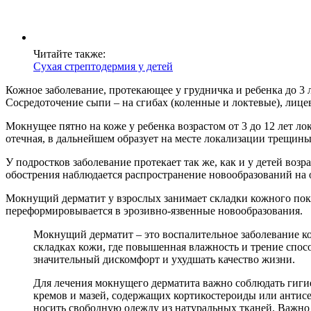
Читайте также:
Сухая стрептодермия у детей
Кожное заболевание, протекающее у грудничка и ребенка до 3 
Сосредоточение сыпи – на сгибах (коленные и локтевые), лице
Мокнущее пятно на коже у ребенка возрастом от 3 до 12 лет ло
отечная, в дальнейшем образует на месте локализации трещины
У подростков заболевание протекает так же, как и у детей воз
обострения наблюдается распространение новообразований на 
Мокнущий дерматит у взрослых занимает складки кожного покро
переформировывается в эрозивно-язвенные новообразования.
Мокнущий дерматит – это воспалительное заболевание кож
складках кожи, где повышенная влажность и трение спос
значительный дискомфорт и ухудшать качество жизни.
Для лечения мокнущего дерматита важно соблюдать гиги
кремов и мазей, содержащих кортикостероиды или антис
носить свободную одежду из натуральных тканей. Важно