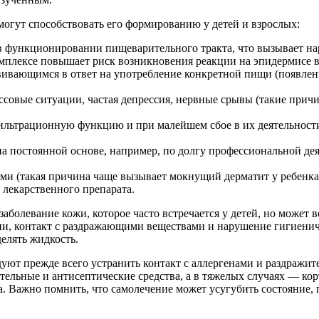
огут способствовать его формированию у детей и взрослых:
 в функционировании пищеварительного тракта, что вызывает н
омплексе повышает риск возникновения реакции на эпидермисе в
вивающимся в ответ на употребление конкретной пищи (появлен
овые ситуации, частая депрессия, нервные срывы (такие причи
льтрационную функцию и при малейшем сбое в их деятельности
на постоянной основе, например, по долгу профессиональной де
и (такая причина чаще вызывает мокнущий дерматит у ребенка 
 лекарственного препарата.
болевание кожи, которое часто встречается у детей, но может 
ии, контакт с раздражающими веществами и нарушение гигиени
елять жидкость.
уют прежде всего устранить контакт с аллергенами и раздражи
тельные и антисептические средства, а в тяжелых случаях — ко
 Важно помнить, что самолечение может усугубить состояние, п