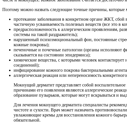
Поэтому можно назвать следующие точные причины, которые м
протекание заболевания в конкретном органе ЖКТ, сбой
частичную усваиваемость полезных веществ (все это в к
предрасположенность к аллергическим проявлениям, раз
системы на такой раздражитель);
нарушенный психоэмоциональный фон, постоянные стресс
кожные покровы);
печеночные и почечные патологии (органы исполняют фи
сказывается на состоянии эпидермиса);
химические вещества, с которыми человек контактирует 
соединений);
инфицирование кожного покрова бактериальными агентам
аллергическая реакция или непереносимость конкретного
Мокнущий дерматит представляет собой воспалительное за
причинами его появления являются аллергические реакц
образование пузырьков, которые могут вскрываться и выд
Для лечения мокнущего дерматита специалисты рекоменд
чистоте и сухости. Врач может назначить противовоспали
увлажняющие кремы для восстановления кожного барьера.
обязательной.