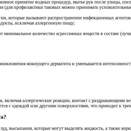
вное принятие водных процедур, мытье рук после улицы, посещ
ия (для профилактики таковых можно принимать успокоительные
гии, которые вызывают распространение инфекционных агентов
одукты, исключая аллергенную пищу;
т минимальное количество агрессивных веществ в составе (лучше
зникновения мокнущего дерматита и уменьшается интенсивност
 включая аллергические реакции, контакт с раздражающими ве
сается с одеждой или другими поверхностями, что приводит к тр
та?
д, высыпания, которые могут выделять жидкость, а также корк