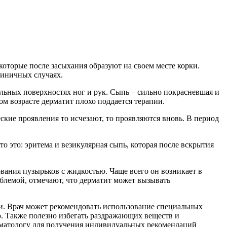
которые после засыхания образуют на своем месте корки.
диничных случаях.
тельных поверхностях ног и рук. Сыпь – сильно покрасневшая и
м возрасте дерматит плохо поддается терапии.
еские проявления то исчезают, то проявляются вновь. В период
о это: эритема и везикулярная сыпь, которая после вскрытия
ования пузырьков с жидкостью. Чаще всего он возникает в
блемой, отмечают, что дерматит может вызывать
и. Врач может рекомендовать использование специальных
. Также полезно избегать раздражающих веществ и
рматологу для получения индивидуальных рекомендаций