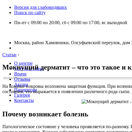
Версия для слабовидящих
Поиск по сайту
Пн-пт с 09:00 по 20:00, сб с 09:00 по 17:00, вс выходной
Москва, район Хамовники, Олсуфьевский переулок, дом 3
Статьи
›
О центре
Мокнущий дерматит – что это такое и к
Услуги и цены
Врачи
Отзывы
Акции
На кожные покровы возложена защитная функция. При возникно
Пациентам
состояния, что выражается в появлении различного рода сыпи
Галерея
Контакты
Почему возникает болезнь
Патологическое состояние у человека проявляется по-разному
числе и мокнущих. Кожное заболевание считается достаточно 