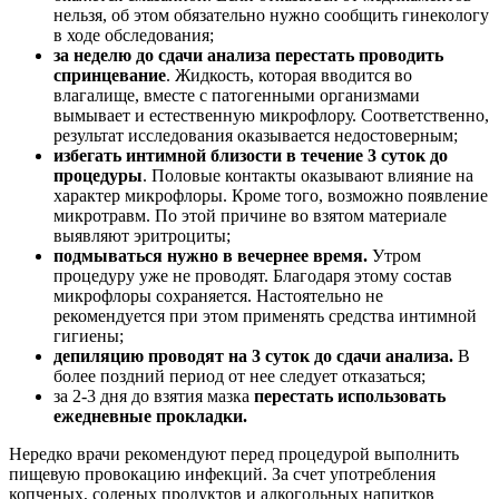
нельзя, об этом обязательно нужно сообщить гинекологу
в ходе обследования;
за неделю до сдачи анализа перестать проводить
спринцевание
. Жидкость, которая вводится во
влагалище, вместе с патогенными организмами
вымывает и естественную микрофлору. Соответственно,
результат исследования оказывается недостоверным;
избегать интимной близости в течение 3 суток до
процедуры
. Половые контакты оказывают влияние на
характер микрофлоры. Кроме того, возможно появление
микротравм. По этой причине во взятом материале
выявляют эритроциты;
подмываться нужно в вечернее время.
Утром
процедуру уже не проводят. Благодаря этому состав
микрофлоры сохраняется. Настоятельно не
рекомендуется при этом применять средства интимной
гигиены;
депиляцию проводят на 3 суток до сдачи анализа.
В
более поздний период от нее следует отказаться;
за 2-3 дня до взятия мазка
перестать использовать
ежедневные прокладки.
Нередко врачи рекомендуют перед процедурой выполнить
пищевую провокацию инфекций. За счет употребления
копченых, соленых продуктов и алкогольных напитков