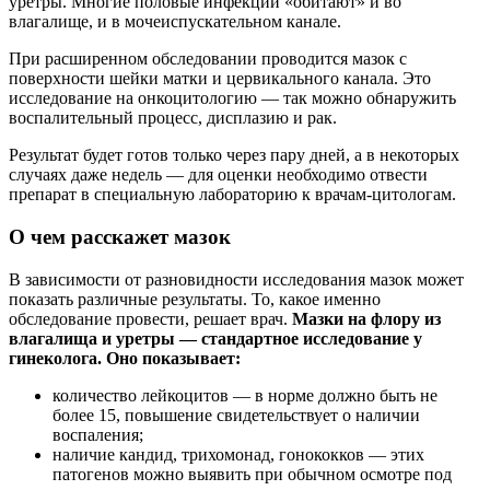
уретры. Многие половые инфекции «обитают» и во
влагалище, и в мочеиспускательном канале.
При расширенном обследовании проводится мазок с
поверхности шейки матки и цервикального канала. Это
исследование на онкоцитологию — так можно обнаружить
воспалительный процесс, дисплазию и рак.
Результат будет готов только через пару дней, а в некоторых
случаях даже недель — для оценки необходимо отвести
препарат в специальную лабораторию к врачам-цитологам.
О чем расскажет мазок
В зависимости от разновидности исследования мазок может
показать различные результаты. То, какое именно
обследование провести, решает врач.
Мазки на флору из
влагалища и уретры — стандартное исследование у
гинеколога. Оно показывает:
количество лейкоцитов — в норме должно быть не
более 15, повышение свидетельствует о наличии
воспаления;
наличие кандид, трихомонад, гонококков — этих
патогенов можно выявить при обычном осмотре под