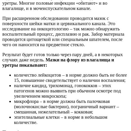
уретры. Многие половые инфекции «обитают» и во
влагалище, и в мочеиспускательном канале.
При расширенном обследовании проводится мазок с
поверхности шейки матки и цервикального канала. Это
исследование на онкоцитологию – так можно обнаружить
воспалительный процесс, дисплазию и рак. Забор материала
проводится цитощеткой или специальным шпателем, после
чего он наносится на предметное стекло.
Результат будет готов только через пару дней, а в некоторых
случаях даже недель.
Мазки на флору из влагалища и
уретры показывают:
количество лейкоцитов – в норме должно быть не более
15, повышение свидетельствует о наличии воспаления;
наличие кандид, трихомонад, гонококков – этих
патогенов можно выявить при обычном осмотре под
увеличением микроскопа;
микрофлора – в норме должна быть палочковая
(молочнокислые бактерии), пограничный вариант –
смешанная, нежелательный – кокковая;
эпителиальные клетки – в норме в небольшом
количестве.