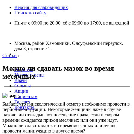
Версия для слабовидящих
Поиск по сайту
Пн-пт с 09:00 по 20:00, сб с 09:00 по 17:00, вс выходной
Москва, район Хамовники, Олсуфьевский переулок,
дом 3, строение 1.
Статьи
›
Можно ли сдавать мазок во время
О центре
месячных
Услуги и цены
Врачи
Отзывы
Акции
Пациентам
Галерея
Бывает, что гинекологический осмотр необходимо провести в
Контакты
период менструации. Некоторые женщины даже в случае
патологии откладывают посещение врача, если в скором
времени ожидается приход месячных или они уже идут.
Можно ли сдавать мазок во время месячных или лучше
провести манипуляцию в другое время?