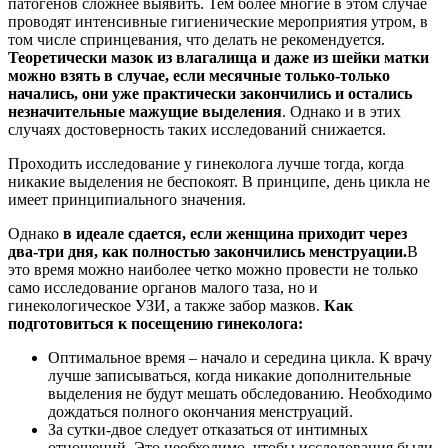
патогенов сложнее выявить. Тем более многие в этом случае
проводят интенсивные гигиенические мероприятия утром, в
том числе спринцевания, что делать не рекомендуется.
Теоретически мазок из влагалища и даже из шейки матки
можно взять в случае, если месячные только-только
начались, они уже практически закончились и остались
незначительные мажущие выделения
. Однако и в этих
случаях достоверность таких исследований снижается.
Проходить исследование у гинеколога лучше тогда, когда
никакие выделения не беспокоят. В принципе, день цикла не
имеет принципиального значения.
Однако
в идеале сдается, если женщина приходит через
два-три дня, как полностью закончились менструации.
В
это время можно наиболее четко можно провести не только
само исследование органов малого таза, но и
гинекологическое УЗИ, а также забор мазков.
Как
подготовиться к посещению гинеколога:
Оптимальное время – начало и середина цикла. К врачу
лучше записываться, когда никакие дополнительные
выделения не будут мешать обследованию. Необходимо
дождаться полного окончания менструаций.
За сутки-двое следует отказаться от интимных
отношений. Это необходимо, чтобы исследования были