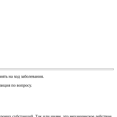
иять на ход заболевания.
зиция по вопросу.
прочих субстанций. Так или иначе, это механическое действие