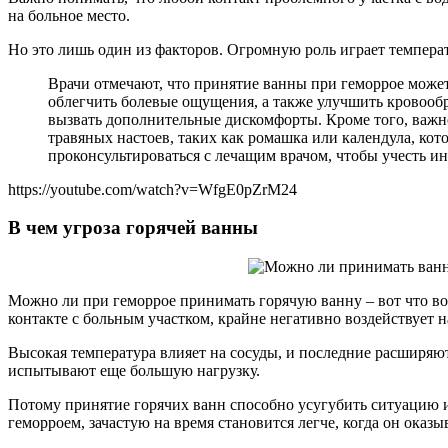
на больное место.
Но это лишь один из факторов. Огромную роль играет температ
Врачи отмечают, что принятие ванны при геморрое может
облегчить болевые ощущения, а также улучшить кровообр
вызвать дополнительные дискомфорты. Кроме того, важн
травяных настоев, таких как ромашка или календула, ко
проконсультироваться с лечащим врачом, чтобы учесть и
https://youtube.com/watch?v=WfgE0pZrM24
В чем угроза горячей ванны
Можно ли при геморрое принимать горячую ванну – вот что во
контакте с больным участком, крайне негативно воздействует н
Высокая температура влияет на сосуды, и последние расширяютс
испытывают еще большую нагрузку.
Потому принятие горячих ванн способно усугубить ситуацию и 
геморроем, зачастую на время становится легче, когда он оказы