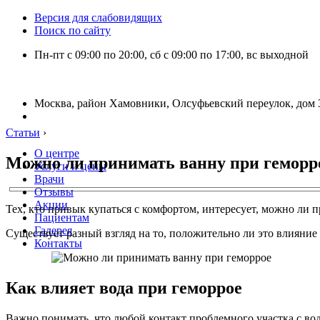
Версия для слабовидящих
Поиск по сайту
Пн-пт с 09:00 по 20:00, сб с 09:00 по 17:00, вс выходной
Москва, район Хамовники, Олсуфьевский переулок, дом 3
Статьи
›
О центре
Можно ли принимать ванну при геморр
Услуги и цены
Врачи
Отзывы
Акции
Тех, кто привык купаться с комфортом, интересует, можно ли п
Пациентам
Галерея
Существует разный взгляд на то, положительно ли это влияние
Контакты
Как влияет вода при геморрое
Важно понимать, что любой контакт проблемного участка с водо