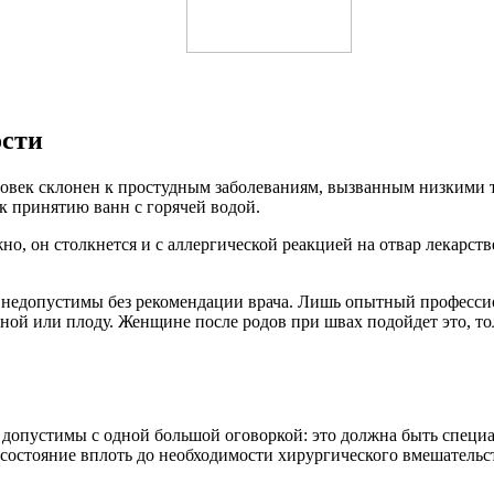
ости
еловек склонен к простудным заболеваниям, вызванным низкими
к принятию ванн с горячей водой.
но, он столкнется и с аллергической реакцией на отвар лекарст
 недопустимы без рекомендации врача. Лишь опытный профессион
нной или плоду. Женщине после родов при швах подойдет это, т
 допустимы с одной большой оговоркой: это должна быть специа
 состояние вплоть до необходимости хирургического вмешательс