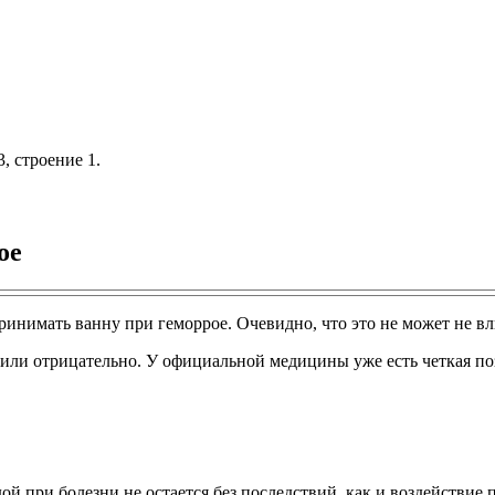
, строение 1.
ое
ринимать ванну при геморрое. Очевидно, что это не может не вл
 или отрицательно. У официальной медицины уже есть четкая по
й при болезни не остается без последствий, как и воздействие 