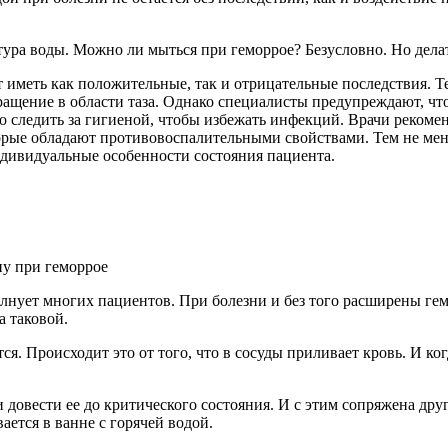
ура воды. Можно ли мыться при геморрое? Безусловно. Но делат
 иметь как положительные, так и отрицательные последствия. 
ащение в области таза. Однако специалисты предупреждают, что
о следить за гигиеной, чтобы избежать инфекций. Врачи реком
торые обладают противовоспалительными свойствами. Тем не ме
ндивидуальные особенности состояния пациента.
лнует многих пациентов. При болезни и без того расширены гем
а таковой.
я. Происходит это от того, что в сосуды приливает кровь. И ко
довести ее до критического состояния. И с этим сопряжена друг
вается в ванне с горячей водой.