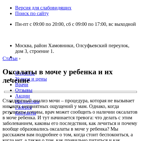
Версия для слабовидящих
Поиск по сайту
Пн-пт с 09:00 по 20:00, сб с 09:00 по 17:00, вс выходной
Москва, район Хамовники, Олсуфьевский переулок,
дом 3, строение 1.
Статьи
›
Оксалаты в моче у ребенка и их
О центре
лечение
Услуги и цены
Врачи
Отзывы
Акции
Стандартный анализ мочи – процедура, которая не вызывает
Пациентам
никаких неприятных ощущений у мам. Однако, когда
Галерея
результаты готовы, врач может сообщить о наличии оксалатов
Контакты
в моче ребенка. И тут начинается тревога: что делать с этим
заболеванием, каковы его последствия, как лечиться и почему
вообще образовались оксалаты в моче у ребенка? Мы
расскажем вам подробнее о том, когда стоит беспокоиться, а
когда нет, а также о том, как правильно питаться и как