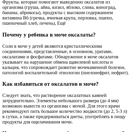
Фрукты, которые помогают выведению оксалатов из
организма (груша, айва, кизил, яблоко, слива, виноград,
бананы, абрикосы), продукты с высоким содержанием
витамина В6 (гречка, ячневая крупа, перловка, пшено,
пшеничный хлеб, печень), Ещё
Почему у ребенка в моче оксалаты?
Соли в моче у детей являются кристаллическими
соединениями, представленные, в основном, уратами,
оксалатами и фосфатами. Обнаружение в моче оксалатов
указывает на нарушение обмена щавелевой кислоты и
кальция, что сопровождает развитие мочекаменной болезни,
патологий воспалительной этиологии (пиелонефрит, нефрит).
Как избавиться от оксалатов в моче?
Следует знать, что растворение оксалатных камней
затруднительно. Элементы небольшого размера (до 4 мм)
возможно вывести из организма с мочой. Для этого врачи
рекомендуют пить большое количество жидкости (до 2, 5-3 л)
в сутки, а также придерживаться диеты, употреблять в пищу
продукты для ощелачивания мочи.