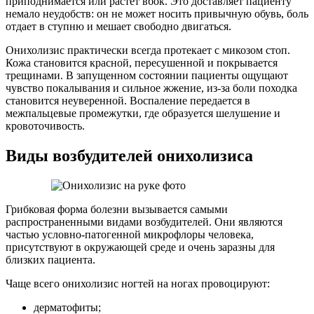
приподнимается или растет вбок. Это доставляет пациенту
немало неудобств: он не может носить привычную обувь, боль
отдает в ступню и мешает свободно двигаться.
Онихолизис практически всегда протекает с микозом стоп.
Кожа становится красной, пересушенной и покрывается
трещинами. В запущенном состоянии пациенты ощущают
чувство покалывания и сильное жжение, из-за боли походка
становится неуверенной. Воспаление передается в
межпальцевые промежутки, где образуется шелушение и
кровоточивость.
Виды возбудителей онихолизиса
Грибковая форма болезни вызывается самыми
распространенными видами возбудителей. Они являются
частью условно-патогенной микрофлоры человека,
присутствуют в окружающей среде и очень заразны для
близких пациента.
Чаще всего онихолизис ногтей на ногах провоцируют:
дерматофиты;