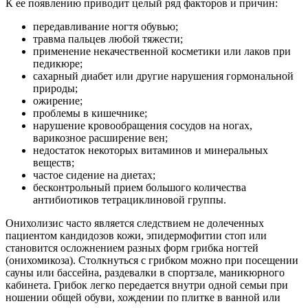
К ее появлению приводит целый ряд факторов и причин:
передавливание ногтя обувью;
травма пальцев любой тяжести;
применение некачественной косметики или лаков при
педикюре;
сахарный диабет или другие нарушения гормональной
природы;
ожирение;
проблемы в кишечнике;
нарушение кровообращения сосудов на ногах,
варикозное расширение вен;
недостаток некоторых витаминов и минеральных
веществ;
частое сидение на диетах;
бесконтрольный прием большого количества
антибиотиков тетрациклиновой группы.
Онихолизис часто является следствием не долеченных
пациентом кандидозов кожи, эпидермофитии стоп или
становится осложнением разных форм грибка ногтей
(онихомикоза). Столкнуться с грибком можно при посещении
сауны или бассейна, раздевалки в спортзале, маникюрного
кабинета. Грибок легко передается внутри одной семьи при
ношении общей обуви, хождении по плитке в ванной или