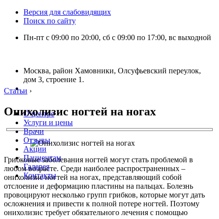
Версия для слабовидящих
Поиск по сайту
Пн-пт с 09:00 по 20:00, сб с 09:00 по 17:00, вс выходной
Москва, район Хамовники, Олсуфьевский переулок,
дом 3, строение 1.
Статьи
›
Онихолизис ногтей на ногах
О центре
Услуги и цены
Врачи
Отзывы
Акции
Пациентам
Грибковые заболевания ногтей могут стать проблемой в
Галерея
любом возрасте. Среди наиболее распространенных –
Контакты
онихолизис ногтей на ногах, представляющий собой
отслоение и деформацию пластины на пальцах. Болезнь
провоцируют несколько групп грибков, которые могут дать
осложнения и привести к полной потере ногтей. Поэтому
онихолизис требует обязательного лечения с помощью