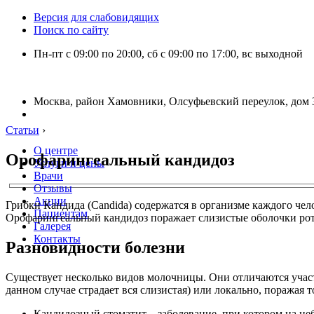
Версия для слабовидящих
Поиск по сайту
Пн-пт с 09:00 по 20:00, сб с 09:00 по 17:00, вс выходной
Москва, район Хамовники, Олсуфьевский переулок, дом 3
Статьи
›
О центре
Орофарингеальный кандидоз
Услуги и цены
Врачи
Отзывы
Акции
Грибки Кандида (Candida) содержатся в организме каждого че
Пациентам
Орофарингеальный кандидоз поражает слизистые оболочки ротов
Галерея
Контакты
Разновидности болезни
Существует несколько видов молочницы. Они отличаются участ
данном случае страдает вся слизистая) или локально, поражая 
Кандидозный стоматит – заболевание, при котором на неб