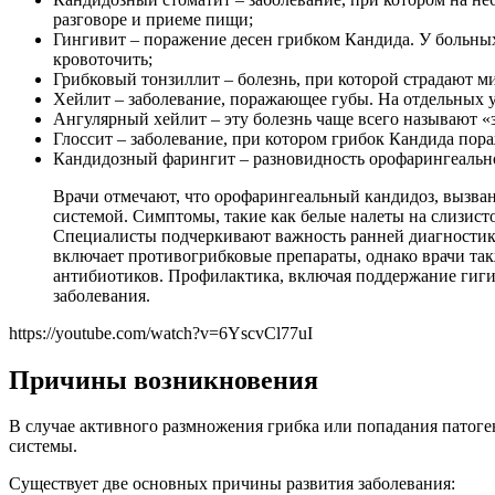
разговоре и приеме пищи;
Гингивит – поражение десен грибком Кандида. У больных 
кровоточить;
Грибковый тонзиллит – болезнь, при которой страдают 
Хейлит – заболевание, поражающее губы. На отдельных 
Ангулярный хейлит – эту болезнь чаще всего называют «з
Глоссит – заболевание, при котором грибок Кандида пора
Кандидозный фарингит – разновидность орофарингеальног
Врачи отмечают, что орофарингеальный кандидоз, вызва
системой. Симптомы, такие как белые налеты на слизисто
Специалисты подчеркивают важность ранней диагностики
включает противогрибковые препараты, однако врачи та
антибиотиков. Профилактика, включая поддержание гиги
заболевания.
https://youtube.com/watch?v=6YscvCl77uI
Причины возникновения
В случае активного размножения грибка или попадания патог
системы.
Существует две основных причины развития заболевания: