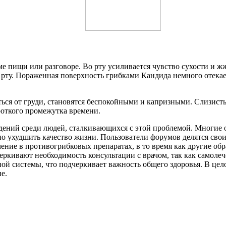
 пищи или разговоре. Во рту усиливается чувство сухости и жж
рту. Пораженная поверхность грибками Кандида немного отекае
ься от груди, становятся беспокойными и капризными. Слизисты
ороткого промежутка времени.
ний среди людей, сталкивающихся с этой проблемой. Многие от
но ухудшить качество жизни. Пользователи форумов делятся сво
ение в противогрибковых препаратах, в то время как другие об
еркивают необходимость консультации с врачом, так как самол
ой системы, что подчеркивает важность общего здоровья. В цел
е.