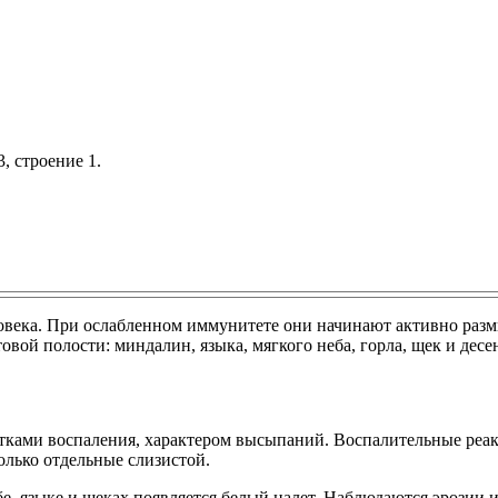
, строение 1.
ловека. При ослабленном иммунитете они начинают активно разм
ой полости: миндалин, языка, мягкого неба, горла, щек и десе
ками воспаления, характером высыпаний. Воспалительные реакц
только отдельные слизистой.
е, языке и щеках появляется белый налет. Наблюдаются эрозии и