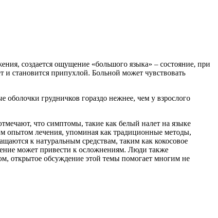
ения, создается ощущение «большого языка» – состояние, при
т и становится припухлой. Больной может чувствовать
е оболочки грудничков гораздо нежнее, чем у взрослого
мечают, что симптомы, такие как белый налет на языке
им опытом лечения, упоминая как традиционные методы,
ращаются к натуральным средствам, таким как кокосовое
ечение может привести к осложнениям. Люди также
ом, открытое обсуждение этой темы помогает многим не