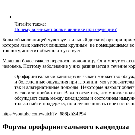
Читайте также:
Почему возникает боль в яичнике при овуляции?
Больной молочницей чувствует сильный дискомфорт при приеме
котором язык кажется слишком крупным, не помещающемся во 
тошноту, аппетит обычно отсутствует.
Малыши более тяжело переносят молочницу. Они могут отказат
человека. Поэтому заболевание у них развивается в течение к
Орофарингеальный кандидоз вызывает множество обсужде
и болезненные ощущения при глотании, могут значитель
так и альтернативные подходы. Некоторые находят облегч
масло или пробиотики. Важно отметить, что многие подч
обсуждают связь между кандидозом и состоянием иммунн
только найти поддержку, но и лучше понять свое состояни
https://youtube.com/watch?v=686jxhZ4P94
Формы орофарингеального кандидоза