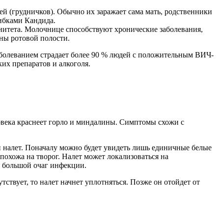
тей (грудничков). Обычно их заражает сама мать, родственники
ибками Кандида.
унитета. Молочнице способствуют хронические заболевания,
ны ротовой полости.
болеванием страдает более 90 % людей с положительным ВИЧ-
их препаратов и алкоголя.
века краснеет горло и миндалины. Симптомы схожи с
й налет. Поначалу можно будет увидеть лишь единичные белые
похожа на творог. Налет может локализоваться на
н большой очаг инфекции.
ствует, то налет начнет уплотняться. Позже он отойдет от