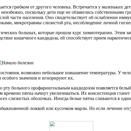
ается грибком от другого человека. Встречается у маленьких де
 неизбежно, поскольку дети еще не обзавелись собственными гр
ослой части населения. Оно свидетельствует об ослаблении имм
иками, микротравмы слизистой рта, несоблюдение личной гигие
гических больных, которые прошли курс химиотерапии. Этим за
дствие кишечного кандидоза, ей способствует прием наркотическ
состояния, возможно небольшое повышение температуры. У чело
 особого значения и игнорируют их.
Во рту больного орофарингеальным кандидозом появляется белы
м времени пятна начнут увеличиваться. Их консистенция станет 
всех слизистых оболочках. Иногда белые пятна сливаются в оди
обыкновенной ложкой или кусочком марли. Но если лечение отсут