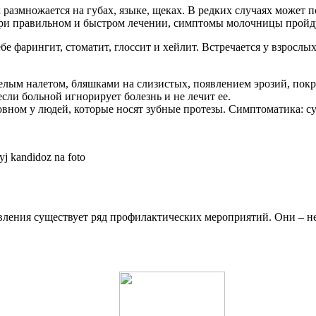
 размножается на губах, языке, щеках. В редких случаях может 
при правильном и быстром лечении, симптомы молочницы пройду
бе фарингит, стоматит, глоссит и хейлит. Встречается у взросл
белым налетом, бляшками на слизистых, появлением эрозий, пок
если больной игнорирует болезнь и не лечит ее.
овном у людей, которые носят зубные протезы. Симптоматика: су
ления существует ряд профилактических мероприятий. Они – не 