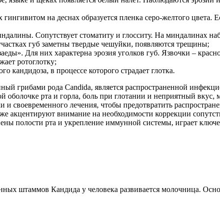
гингивитом на деснах образуется пленка серо-желтого цвета. Е
миндалины. Сопутствует стоматиту и глосситу. На миндалинах н
участках губ заметны твердые чешуйки, появляются трещины;
аеды». Для них характерна эрозия уголков губ. Язвочки – красно
жает ротоглотку;
о кандидоза, в процессе которого страдает глотка.
нный грибами рода Candida, является распространенной инфекц
й оболочке рта и горла, боль при глотании и неприятный вкус, 
 и своевременного лечения, чтобы предотвратить распростран
кже акцентируют внимание на необходимости коррекции сопутст
ены полости рта и укрепление иммунной системы, играет ключ
енных штаммов Кандида у человека развивается молочница. Осн