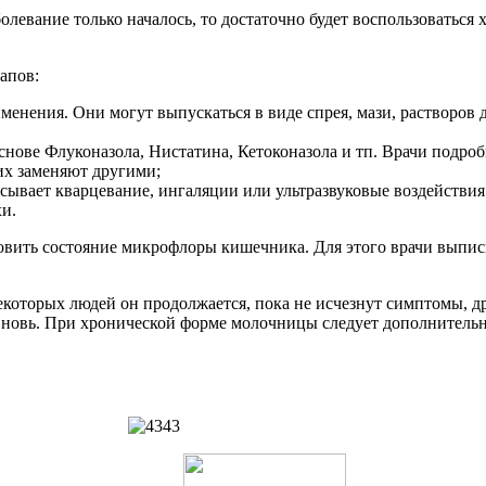
аболевание только началось, то достаточно будет воспользовать
апов:
нения. Они могут выпускаться в виде спрея, мази, растворов дл
снове Флуконазола, Нистатина, Кетоконазола и тп. Врачи подроб
 их заменяют другими;
сывает кварцевание, ингаляции или ультразвуковые воздействи
и.
новить состояние микрофлоры кишечника. Для этого врачи вып
некоторых людей он продолжается, пока не исчезнут симптомы, 
 вновь. При хронической форме молочницы следует дополнительн