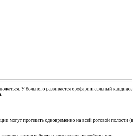
ножаться. У больного развивается орофарингеальный кандидоз.
н.
ии могут протекать одновременно на всей ротовой полости (в
 язвочки, которые болят и доставляют неудобства при