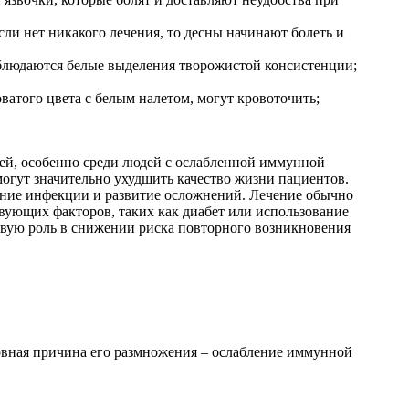
сли нет никакого лечения, то десны начинают болеть и
аблюдаются белые выделения творожистой консистенции;
ватого цвета с белым налетом, могут кровоточить;
ией, особенно среди людей с ослабленной иммунной
могут значительно ухудшить качество жизни пациентов.
ение инфекции и развитие осложнений. Лечение обычно
вующих факторов, таких как диабет или использование
евую роль в снижении риска повторного возникновения
овная причина его размножения – ослабление иммунной