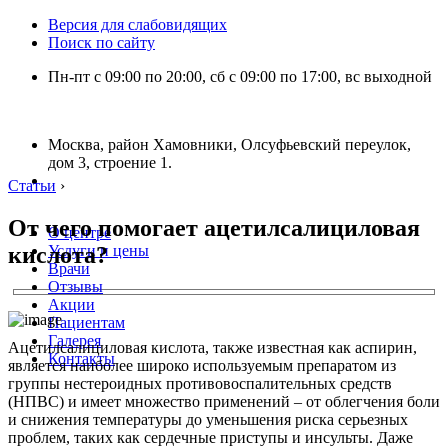
Версия для слабовидящих
Поиск по сайту
Пн-пт с 09:00 по 20:00, сб с 09:00 по 17:00, вс выходной
Москва, район Хамовники, Олсуфьевский переулок,
дом 3, строение 1.
Статьи
›
От чего помогает ацетилсалициловая
О центре
кислота?
Услуги и цены
Врачи
Отзывы
Акции
Пациентам
Галерея
Ацетилсалициловая кислота, также известная как аспирин,
Контакты
является наиболее широко используемым препаратом из
группы нестероидных противовоспалительных средств
(НПВС) и имеет множество применений – от облегчения боли
и снижения температуры до уменьшения риска серьезных
проблем, таких как сердечные приступы и инсульты. Даже