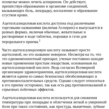
похмелье можно лечить аспирином. Он действует,
препятствуя образованию в организме соединений,
вызывающих боль, лихорадку, воспаление и образование
сгустков крови.
Ацетилсалициловая кислота доступна под различными
торговыми названиями (включая Аспирин) и выпускается в
разных формах, включая обычные, жевательные и
растворимые в воде таблетки, порошки и гели для
1
перорального приема.
Часто ацетилсалициловую кислоту называют просто
ацетиловой, но это название неверное. Несмотря на то, что
это однокомпонентный препарат, ученые постоянно находят
новые применения простым лекарствам, основанным на
ацетилсалициловой кислоте. Ведь согласно Всемирной
организации здравоохранения, ацетилсалициловая кислота
является одним из самых безопасных обезболивающих и
противовоспалительных средств. Однако следует относиться
к его приему осторожно, так как есть ряд противопоказаний и
серьезных побочных эффектов.
Ацетилсалициловая кислота используется для снижения
температуры при лихорадке и облегчения легкой и умеренной
боли при таких состояниях, как простуда, мышечные, зубные