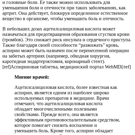
и головные боли. Ее также можно использовать для
уменьшения боли и отечности при таких заболеваниях, как
артрит. Она действует, блокируя определенное естественное
вещество в организме, чтобы уменьшить боль и отечность.
В небольших дозах ацетилсалициловая кислота может
назначаться для предотвращения образования сгустков крови
(тромбов). Это снижает риск инсульта и сердечного приступа.
Также благодаря своей способности “разжижать” кровь,
аспирин может быть назначен после перенесенной операции
на забитых артериях (например, обходная хирургия,
каротидная эндартерэктомия, коронарный стент).
[ref]Аспириновая таблетка, медицинский портал WebMD[/ref]
Мнение врачей:
Ацетилсалициловая кислота, более известная как
аспирин, является одним из наиболее широко
используемых препаратов в медицине. Врачи
отмечают, что ацетилсалициловая кислота
обладает многочисленными полезными
свойствами. Прежде всего, она является
эффективным противовоспалительным средством,
которое помогает снизить воспаление и
уменьшить боль. Кроме того, аспирин обладает