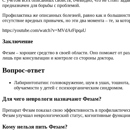
С учетом всех описанных свойств, очевидно, что не стоит за
предназначен для борьбы с проблемой.
Профилактика же описанных болезней, равно как и большинств
отсутствие вредных привычек, но эти два момента – те, за кот
https://youtube.com/watch?v=MVdArFipqaU
Заключение
Фезам – хорошее средство в своей области. Оно поможет от р
лишь при консультации и контроле со стороны доктора.
Вопрос-ответ
Лабиринтопатии: головокружение, шум в ушах, тошнота, 
обучаемости у детей с психоорганическим синдромом.
Для чего неврологи назначают Фезам?
Препарат Фезам показал свою эффективность в профилактичес
Фезам улучшал неврологический статус, когнитивные функции,
Кому нельзя пить Фезам?