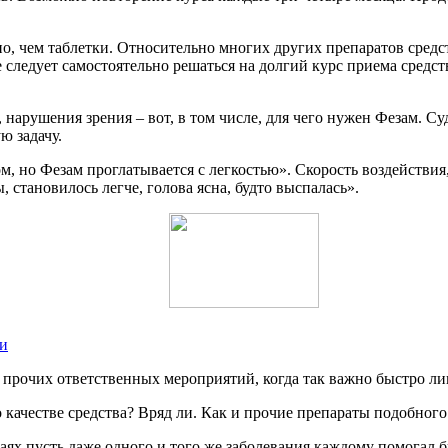
, чем таблетки. Относительно многих других препаратов средст
не следует самостоятельно решаться на долгий курс приема сред
 нарушения зрения – вот, в том числе, для чего нужен Фезам. Су
ю задачу.
, но Фезам проглатывается с легкостью». Скорость воздействия,
 становилось легче, голова ясна, будто выспалась».
ки
 прочих ответственных мероприятий, когда так важно быстро ли
качестве средства? Вряд ли. Как и прочие препараты подобного 
ях пусть даже одного и того же заболевания каждому помогал бы