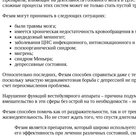
сложные процессы этих систем может не только стать пустой т
Фезам могут принимать в следующих ситуациях:
были травмы мозга;
имеется хроническая недостаточность кровообращения в 
кандидозный менингит;
заболевания ЦНС инфекционного, интоксикационного и 
психоорганический синдром;
мигрень;
синдром Меньера;
депрессивные состояния.
Относительно последних, Фезам способен справиться даже с те
поскольку зачастую медикаментозная борьба с депрессией не п
счет переосмысления проблемы.
Нарушение функций вестибулярного аппарата – причина подума
вмешательство в эти сферы без острой на то необходимости – 
Фезам способен помочь как от раздражительности, так и от тр
жизнедеятельность. Но не стоит ждать того, что спустя длител
Фезам является препаратом, который широко использует
его эффективность при лечении различных состояний, св