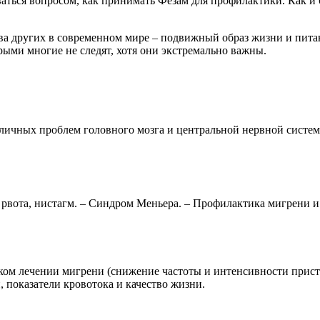
даваться вопросом, как принимать Фезам для профилактики. Как 
а других в современном мире – подвижный образ жизни и питан
орыми многие не следят, хотя они экстремально важны.
азличных проблем головного мозга и центральной нервной сист
рвота, нистагм. – Синдром Меньера. – Профилактика мигрени и 
ком лечении мигрени (снижение частоты и интенсивности прист
 показатели кровотока и качество жизни.