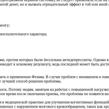
ратой денег, но и вызвать отрицательный эффект в той или иной
мозгу;
воспалительного характера;
ми, против которых были бессильны антидепрессанты. Однако в 
риводит к искомому результату, ведь последний может быть дост
ть о применении Фезама. В случае проблем с вниманием и памя
не лучший способ решения проблемы.
евоги. Потому людям, занятым на работах с повышенной нагрузко
ьное время после окончания приема, эти проблемы не появятся вн
ся в медицинской практике для улучшения когнитивных функций
язанных с нарушением мозгового кровообращения, таких как хро