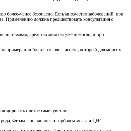
во более-менее безопасно. Есть множество заболеваний, при
ства. Применению должна предшествовать консультация с
дя по отзывам, средство многим уже помогло, и при
 например, при боли в голове – аспект, который для многих
квидировать плохое самочувствие.
рода, Фезам – не панацея от прболем мозга и ЦНС.
 один и тот же препарат. При этом надо отметить, что