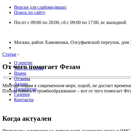
Версия для слабовидящих
Поиск по сайту
Пн-пт с 09:00 по 20:00, сб с 09:00 по 17:00, вс выходной
Москва, район Хамовники, Олсуфьевский переулок, дом 3
Статьи
›
О центре
От чего помогает Фезам
Услуги и цены
Врачи
Отзывы
Акции
Многим людям в современном мире, порой, не достает времени 
Пациентам
Плохая память и тромбообразование – вот от чего помогает Фез
Галерея
Контакты
Когда актуален
Препараты, влияющие на деятельность головного мозга и ЦНС (