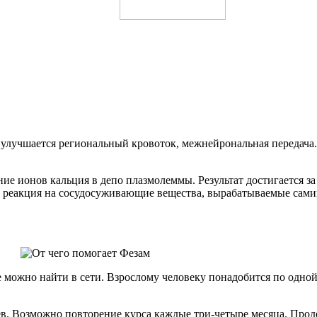
, улучшается региональный кровоток, межнейрональная передача
е ионов кальция в депо плазмолеммы. Результат достигается з
а реакция на сосудосуживающие вещества, вырабатываемые сами
можно найти в сети. Взрослому человеку понадобится по одной-д
ев. Возможно повторение курса каждые три-четыре месяца. Прод