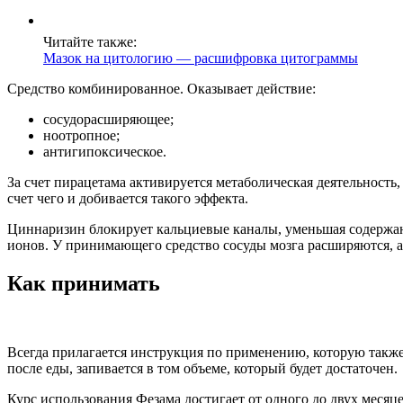
Читайте также:
Мазок на цитологию — расшифровка цитограммы
Средство комбинированное. Оказывает действие:
сосудорасширяющее;
ноотропное;
антигипоксическое.
За счет пирацетама активируется метаболическая деятельность
счет чего и добивается такого эффекта.
Циннаризин блокирует кальциевые каналы, уменьшая содержани
ионов. У принимающего средство сосуды мозга расширяются, 
Как принимать
Всегда прилагается инструкция по применению, которую также 
после еды, запивается в том объеме, который будет достаточен.
Курс использования Фезама достигает от одного до двух месяц