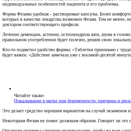
индивидуальных особенностей пациента и его проблемы.
Форма Фезама удобная – растворимые капсулы. Более комфортно
которых в качестве лекарства возможен Фезам. Тем не менее, 
доктором соответствующего профиля.
Лечение деменции, астении, остеохондроза шеи, шума в голове,
правильном употреблении будет полезно, решив свою локальну
Кто-то подметил удобство формы: «Таблетки принимаю с трудом
будет важен. «Действие замечала уже с восьмой-десятой минуты,
Читайте также:
Покалывание в матке при беременности: причины и рис
Это делает средство хорошим вариантом на случай экзаменов и
Некоторым Фезам не помог должным образом. Говорит ли это о 
Организм человека слишком индивидуален, чтобы во всех случа