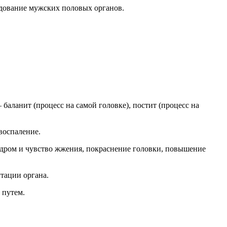
едование мужских половых органов.
аланит (процесс на самой головке), постит (процесс на
воспаление.
ндром и чувство жжения, покраснение головки, повышение
тации органа.
 путем.