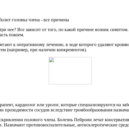
нутри нее? Все зависит от того, по какой причине возник симпт
асть покоем.
бегают к оперативному лечению, в ходе которого удаляют кров
ем (например, при наличии конкрементов).
рапевт, кардиолог или уролог, которые специализируются на заб
и проходимости сосудов вследствие тромбообразования назнача
скривлении полового члена. Болезнь Пейрони лечат консерват
и. Назначают противовоспалительные, антисклеротические средс