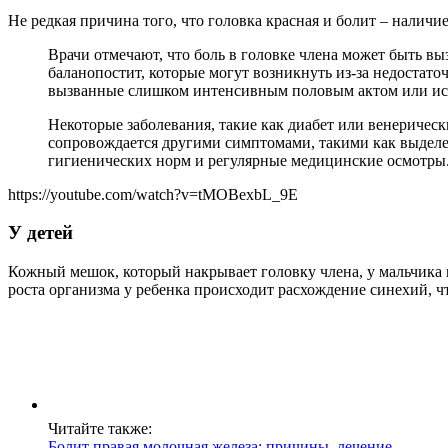
Не редкая причина того, что головка красная и болит – налич
Врачи отмечают, что боль в головке члена может быть в
баланопостит, которые могут возникнуть из-за недостат
вызванные слишком интенсивным половым актом или ис
Некоторые заболевания, такие как диабет или венеричес
сопровождается другими симптомами, такими как выделен
гигиенических норм и регулярные медицинские осмотры
https://youtube.com/watch?v=tMOBexbL_9E
У детей
Кожный мешок, который накрывает головку члена, у мальчика 
роста организма у ребенка происходит расхождение синехий, ч
Читайте также:
Болит правая молочная железа: причины, лечение