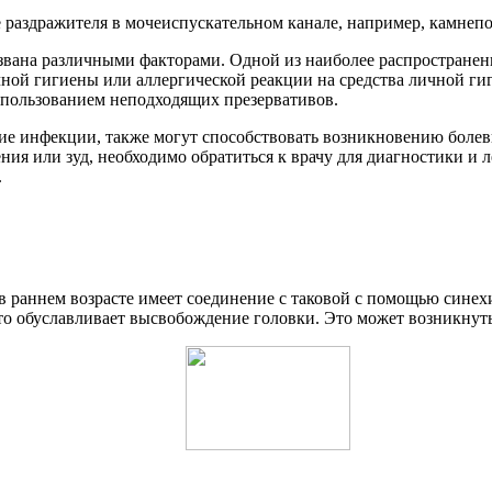
ие раздражителя в мочеиспускательном канале, например, камнеп
ызвана различными факторами. Одной из наиболее распространен
очной гигиены или аллергической реакции на средства личной г
пользованием неподходящих презервативов.
кие инфекции, также могут способствовать возникновению боле
ия или зуд, необходимо обратиться к врачу для диагностики и 
.
в раннем возрасте имеет соединение с таковой с помощью синех
то обуславливает высвобождение головки. Это может возникнуть 