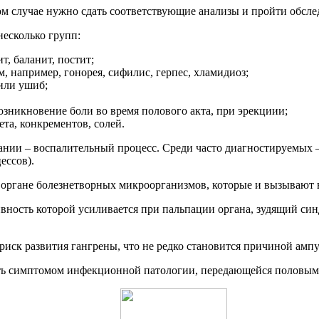
бом случае нужно сдать соответствующие анализы и пройти обсл
несколько групп:
т, баланит, постит;
 например, гонорея, сифилис, герпес, хламидиоз;
 или ушиб;
озникновение боли во время полового акта, при эрекциии;
та, конкрементов, солей.
ии – воспалительный процесс. Среди часто диагностируемых – б
ессов).
органе болезнетворных микроорганизмов, которые и вызывают 
ивность которой усиливается при пальпации органа, зудящий си
иск развития гангрены, что не редко становится причиной ампу
быть симптомом инфекционной патологии, передающейся половым