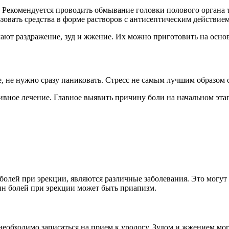
 Рекомендуется проводить обмывание головки полового органа те
вать средства в форме растворов с антисептическим действием
ют раздражение, зуд и жжение. Их можно приготовить на основе 
, не нужно сразу паниковать. Стресс не самым лучшим образом с
вное лечение. Главное выявить причину боли на начальном этап
лей при эрекции, являются различные заболевания. Это могут 
ин болей при эрекции может быть приапизм.
 необходимо записаться на прием к урологу. Зудом и жжением м