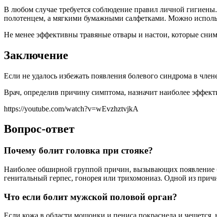
В любом случае требуется соблюдение правил личной гигиены.
полотенцем, а мягкими бумажными салфетками. Можно использо
Не менее эффективны травяные отвары и настои, которые снима
Заключение
Если не удалось избежать появления болевого синдрома в члене
Врач, определив причину симптома, назначит наиболее эффекти
https://youtube.com/watch?v=wEvzhztvjkA
Вопрос-ответ
Почему болит головка при стояке?
Наиболее обширной группой причин, вызывающих появление бо
генитальный герпес, гонорея или трихомониаз. Одной из прич
Что если болит мужской половой орган?
Если кожа в области мошонки и пениса покраснела и чешется,