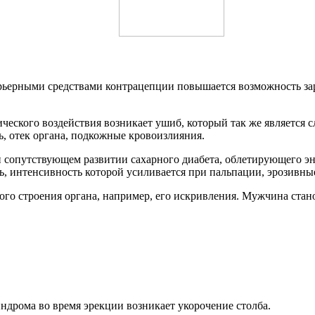
рьерными средствами контрацепции повышается возможность за
ического воздействия возникает ушиб, который так же являетс
, отек органа, подкожные кровоизлияния.
и сопутствующем развитии сахарного диабета, облетирующего эн
ь, интенсивность которой усиливается при пальпации, эрозивные
ого строения органа, например, его искривления. Мужчина стано
ндрома во время эрекции возникает укорочение столба.