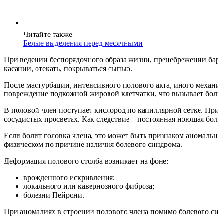
Читайте также:
Белые выделения перед месячными
При ведении беспорядочного образа жизни, пренебрежении ба
касании, отекать, покрываться сыпью.
После мастурбации, интенсивного полового акта, иного механ
повреждение подкожной жировой клетчатки, что вызывает боль
В половой член поступает кислород по капиллярной сетке. Пр
сосудистых просветах. Как следствие – постоянная ноющая бол
Если болит головка члена, это может быть признаком аномальн
физическом по причине наличия болевого синдрома.
Деформация полового столба возникает на фоне:
врожденного искривления;
локального или кавернозного фиброза;
болезни Пейрони.
При аномалиях в строении полового члена помимо болевого си