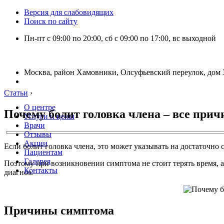
Версия для слабовидящих
Поиск по сайту
Пн-пт с 09:00 по 20:00, сб с 09:00 по 17:00, вс выходной
Москва, район Хамовники, Олсуфьевский переулок, дом 3
Статьи
›
О центре
Почему болит головка члена – все при
Услуги и цены
Врачи
Отзывы
Акции
Если болит головка члена, это может указывать на достаточно
Пациентам
Галерея
Поэтому при возникновении симптома не стоит терять время, 
Контакты
диагноз.
Причины симптома