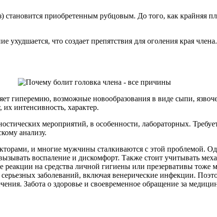
 становится приобретенным рубцовым. До того, как крайняя плот
е ухудшается, что создает препятствия для оголения края член
яет гиперемию, возможные новообразования в виде сыпи, язвочек
 их интенсивность, характер.
стических мероприятий, в особенности, лабораторных. Требуетс
кому анализу.
акторами, и многие мужчины сталкиваются с этой проблемой. Од
т вызывать воспаление и дискомфорт. Также стоит учитывать ме
кие реакции на средства личной гигиены или презервативы тож
 серьезных заболеваний, включая венерические инфекции. Поэто
ечения. Забота о здоровье и своевременное обращение за меди