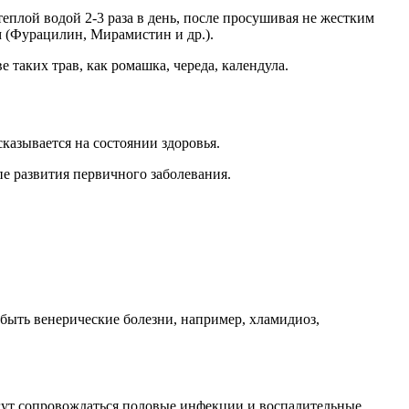
плой водой 2-3 раза в день, после просушивая не жестким
 (Фурацилин, Мирамистин и др.).
таких трав, как ромашка, череда, календула.
казывается на состоянии здоровья.
е развития первичного заболевания.
быть венерические болезни, например, хламидиоз,
огут сопровождаться половые инфекции и воспалительные