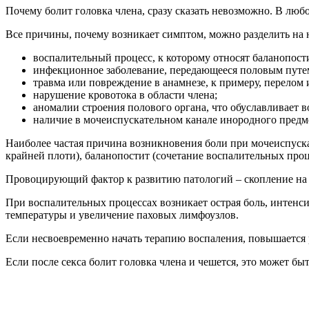
Почему болит головка члена, сразу сказать невозможно. В лю
Все причины, почему возникает симптом, можно разделить на 
воспалительный процесс, к которому относят баланопости
инфекционное заболевание, передающееся половым путем,
травма или повреждение в анамнезе, к примеру, перелом
нарушение кровотока в области члена;
аномалии строения полового органа, что обуславливает в
наличие в мочеиспускательном канале инородного предме
Наиболее частая причина возникновения боли при мочеиспускан
крайней плоти), баланопостит (сочетание воспалительных проц
Провоцирующий фактор к развитию патологий – скопление на 
При воспалительных процессах возникает острая боль, интенс
температуры и увеличение паховых лимфоузлов.
Если несвоевременно начать терапию воспаления, повышается р
Если после секса болит головка члена и чешется, это может 