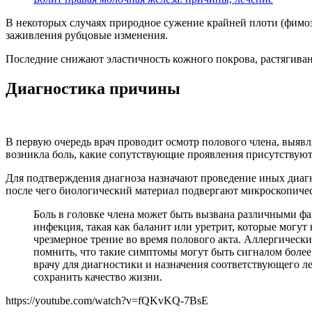
В некоторых случаях природное сужение крайней плоти (фимоз)
заживления рубцовые изменения.
Последние снижают эластичность кожного покрова, растягивани
Диагностика причины
В первую очередь врач проводит осмотр полового члена, выявл
возникла боль, какие сопутствующие проявления присутствуют,
Для подтверждения диагноза назначают проведение иных диагно
после чего биологический материал подвергают микроскопичес
Боль в головке члена может быть вызвана различными ф
инфекция, такая как баланит или уретрит, которые могу
чрезмерное трение во время полового акта. Аллергичес
помнить, что такие симптомы могут быть сигналом более
врачу для диагностики и назначения соответствующего л
сохранить качество жизни.
https://youtube.com/watch?v=fQKvKQ-7BsE