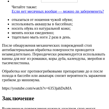
Читайте также:
Если нет месячных вообще — можно ли забеременеть?
отказаться от ношения чужой обуви;
использовать аквашузы в бассейнах;
носить обувь из натуральной кожи;
менять носки ежедневно;
тщательно мыть ноги 2 раза в день.
После обнаружения механических повреждений стоп
антибактериальная обработка поверхности проводится
незамедлительно. Периодически рекомендуется использовать
ванны для ног из ромашки, коры дуба, календулы, зверобоя и
тысячелистника.
Обработка ног противогрибковыми препаратами до и после
похода в бассейн или аквапарк снизит вероятность заражения
грибком до минимума.
https://youtube.com/watch?v=6353jahDuMA
Заключение
Выявленные повреждения кожных участков стоп могут