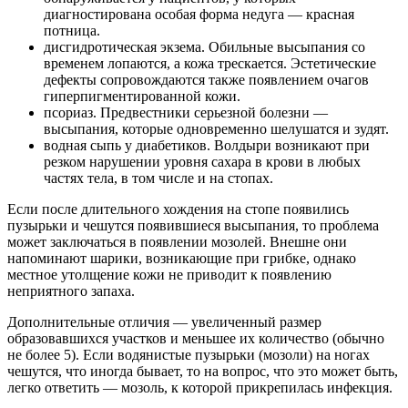
диагностирована особая форма недуга — красная
потница.
дисгидротическая экзема. Обильные высыпания со
временем лопаются, а кожа трескается. Эстетические
дефекты сопровождаются также появлением очагов
гиперпигментированной кожи.
псориаз. Предвестники серьезной болезни —
высыпания, которые одновременно шелушатся и зудят.
водная сыпь у диабетиков. Волдыри возникают при
резком нарушении уровня сахара в крови в любых
частях тела, в том числе и на стопах.
Если после длительного хождения на стопе появились
пузырьки и чешутся появившиеся высыпания, то проблема
может заключаться в появлении мозолей. Внешне они
напоминают шарики, возникающие при грибке, однако
местное утолщение кожи не приводит к появлению
неприятного запаха.
Дополнительные отличия — увеличенный размер
образовавшихся участков и меньшее их количество (обычно
не более 5). Если водянистые пузырьки (мозоли) на ногах
чешутся, что иногда бывает, то на вопрос, что это может быть,
легко ответить — мозоль, к которой прикрепилась инфекция.