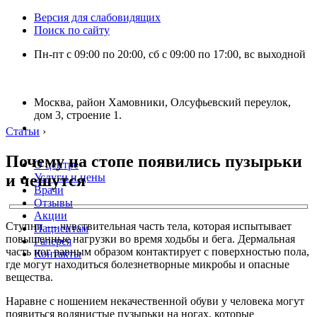
Версия для слабовидящих
Поиск по сайту
Пн-пт с 09:00 по 20:00, сб с 09:00 по 17:00, вс выходной
Москва, район Хамовники, Олсуфьевский переулок,
дом 3, строение 1.
Статьи
›
Почему на стопе появились пузырьки
О центре
и чешутся
Услуги и цены
Врачи
Отзывы
Акции
Ступни — чувствительная часть тела, которая испытывает
Пациентам
повышенные нагрузки во время ходьбы и бега. Дермальная
Галерея
часть ног равным образом контактирует с поверхностью пола,
Контакты
где могут находиться болезнетворные микробы и опасные
вещества.
Наравне с ношением некачественной обуви у человека могут
появиться водянистые пузырьки на ногах, которые