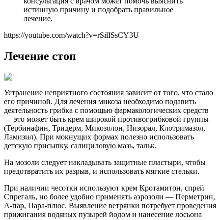
консультация с врачом может помочь выяснить
истинную причину и подобрать правильное
лечение.
https://youtube.com/watch?v=rSilISsCY3U
Лечение стоп
Устранение неприятного состояния зависит от того, что стало
его причиной. Для лечения микоза необходимо подавить
деятельность грибка с помощью фармакологических средств
— это может быть крем широкой противогрибковой группы
(Тербинафин, Тридерм, Микозолон, Низорал, Клотримазол,
Ламизил). При мокнущих формах полезно использовать
детскую присыпку, салициловую мазь, тальк.
На мозоли следует накладывать защитные пластыри, чтобы
предотвратить их разрыв, и использовать мягкие стельки.
При наличии чесотки используют крем Кротамитон, спрей
Спрегаль, но более удобно применять аэрозоли — Перметрин,
А-пар, Пара-плюс. Выявление ветрянки потребует проведения
прижигания водяных пузырей йодом и нанесение лосьона