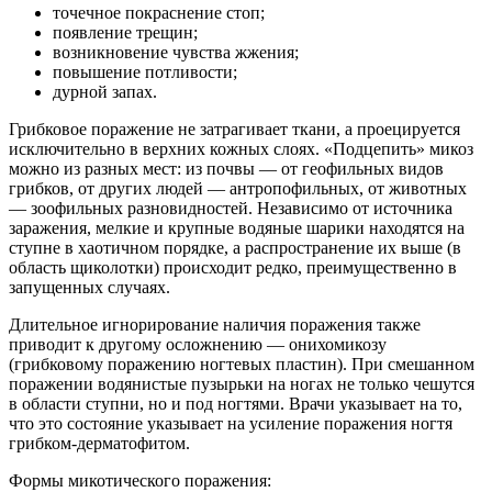
точечное покраснение стоп;
появление трещин;
возникновение чувства жжения;
повышение потливости;
дурной запах.
Грибковое поражение не затрагивает ткани, а проецируется
исключительно в верхних кожных слоях. «Подцепить» микоз
можно из разных мест: из почвы — от геофильных видов
грибков, от других людей — антропофильных, от животных
— зоофильных разновидностей. Независимо от источника
заражения, мелкие и крупные водяные шарики находятся на
ступне в хаотичном порядке, а распространение их выше (в
область щиколотки) происходит редко, преимущественно в
запущенных случаях.
Длительное игнорирование наличия поражения также
приводит к другому осложнению — онихомикозу
(грибковому поражению ногтевых пластин). При смешанном
поражении водянистые пузырьки на ногах не только чешутся
в области ступни, но и под ногтями. Врачи указывает на то,
что это состояние указывает на усиление поражения ногтя
грибком-дерматофитом.
Формы микотического поражения: