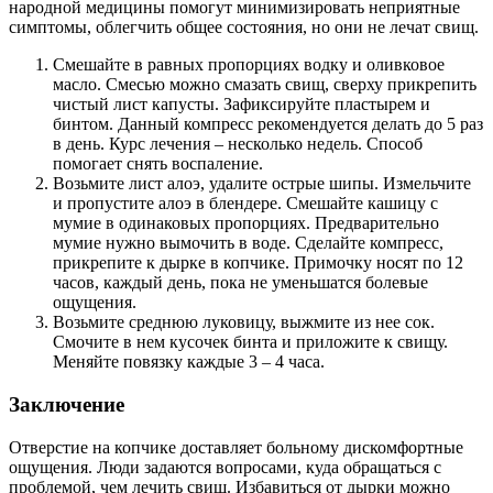
народной медицины помогут минимизировать неприятные
симптомы, облегчить общее состояния, но они не лечат свищ.
Смешайте в равных пропорциях водку и оливковое
масло. Смесью можно смазать свищ, сверху прикрепить
чистый лист капусты. Зафиксируйте пластырем и
бинтом. Данный компресс рекомендуется делать до 5 раз
в день. Курс лечения – несколько недель. Способ
помогает снять воспаление.
Возьмите лист алоэ, удалите острые шипы. Измельчите
и пропустите алоэ в блендере. Смешайте кашицу с
мумие в одинаковых пропорциях. Предварительно
мумие нужно вымочить в воде. Сделайте компресс,
прикрепите к дырке в копчике. Примочку носят по 12
часов, каждый день, пока не уменьшатся болевые
ощущения.
Возьмите среднюю луковицу, выжмите из нее сок.
Смочите в нем кусочек бинта и приложите к свищу.
Меняйте повязку каждые 3 – 4 часа.
Заключение
Отверстие на копчике доставляет больному дискомфортные
ощущения. Люди задаются вопросами, куда обращаться с
проблемой, чем лечить свищ. Избавиться от дырки можно