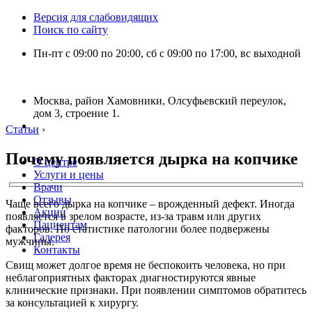
Версия для слабовидящих
Поиск по сайту
Пн-пт с 09:00 по 20:00, сб с 09:00 по 17:00, вс выходной
Москва, район Хамовники, Олсуфьевский переулок,
дом 3, строение 1.
Статьи
›
Почему появляется дырка на копчике
О центре
Услуги и цены
Врачи
Отзывы
Чаще всего дырка на копчике – врожденный дефект. Иногда
Акции
появляется в зрелом возрасте, из-за травм или других
Пациентам
факторов. По статистике патологии более подвержены
Галерея
мужчины.
Контакты
Свищ может долгое время не беспокоить человека, но при
неблагоприятных факторах диагностируются явные
клинические признаки. При появлении симптомов обратитесь
за консультацией к хирургу.