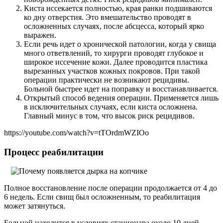
Киста иссекается полностью, края ранки подшиваются
ко дну отверстия. Это вмешательство проводят в
осложненных случаях, после абсцесса, который ярко
выражен.
Если речь идет о хронической патологии, когда у свища
много ответвлений, то хирурги проводят глубокое и
широкое иссечение кожи. Далее проводится пластика
вырезанных участков кожных покровов. При такой
операции практически не возникают рецидивы.
Больной быстрее идет на поправку и восстанавливается.
Открытый способ ведения операции. Применяется лишь
в исключительных случаях, если киста осложнена.
Главный минус в том, что высок риск рецидивов.
https://youtube.com/watch?v=tTOrdmWZIOo
Процесс реабилитации
Полное восстановление после операции продолжается от 4 до
6 недель. Если свищ был осложненным, то реабилитация
может затянуться.
Больной находится в условиях стационара около 10 дней,