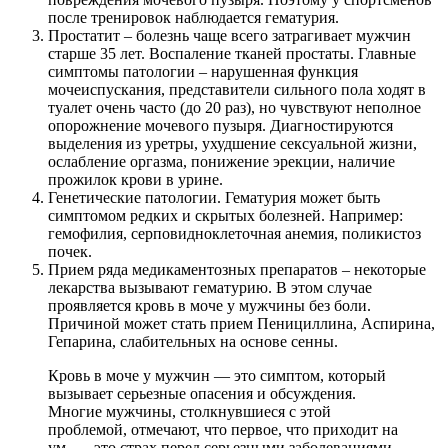
после тренировок наблюдается гематурия.
Простатит – болезнь чаще всего затрагивает мужчин
старше 35 лет. Воспаление тканей простаты. Главные
симптомы патологии – нарушенная функция
мочеиспускания, представители сильного пола ходят в
туалет очень часто (до 20 раз), но чувствуют неполное
опорожнение мочевого пузыря. Диагностируются
выделения из уретры, ухудшение сексуальной жизни,
ослабление оргазма, понижение эрекции, наличие
прожилок крови в урине.
Генетические патологии. Гематурия может быть
симптомом редких и скрытых болезней. Например:
гемофилия, серповидноклеточная анемия, поликистоз
почек.
Прием ряда медикаментозных препаратов – некоторые
лекарства вызывают гематурию. В этом случае
проявляется кровь в моче у мужчины без боли.
Причиной может стать прием Пенициллина, Аспирина,
Гепарина, слабительных на основе сенны.
Кровь в моче у мужчин — это симптом, который
вызывает серьезные опасения и обсуждения.
Многие мужчины, столкнувшиеся с этой
проблемой, отмечают, что первое, что приходит на
ум, — это страх перед серьезными заболеваниями.