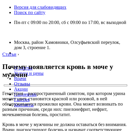
Версия для слабовидящих
Поиск по сайту
Пн-пт с 09:00 по 20:00, сб с 09:00 по 17:00, вс выходной
Москва, район Хамовники, Олсуфьевский переулок,
дом 3, строение 1.
Статьи
›
Почему появляется кровь в моче у
О центре
мужчин
Услуги и цены
Врачи
Отзывы
Акции
Гематурия – распространенный симптом, при котором урина
Пациентам
меняет цвет, становится красной или розовой, в ней
Галерея
обнаруживаются прожилки крови. Она может возникать по
Контакты
разным причинам, среди них: пиелонефрит, нефрит,
мочекаменная болезнь, простатит.
Кровь в моче у мужчины не должна оставаться без внимания.
Врачи диагностируют болезнь и назначат соответствующее