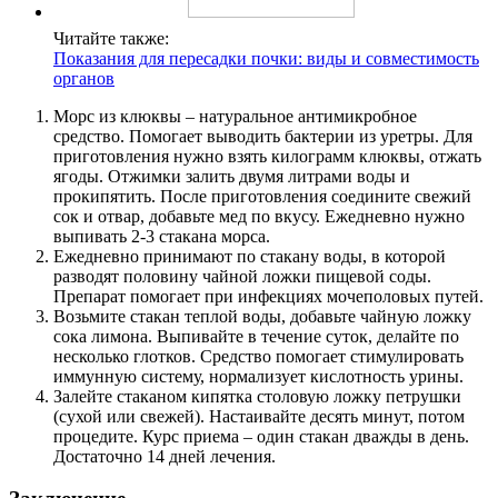
Читайте также:
Показания для пересадки почки: виды и совместимость
органов
Морс из клюквы – натуральное антимикробное
средство. Помогает выводить бактерии из уретры. Для
приготовления нужно взять килограмм клюквы, отжать
ягоды. Отжимки залить двумя литрами воды и
прокипятить. После приготовления соедините свежий
сок и отвар, добавьте мед по вкусу. Ежедневно нужно
выпивать 2-3 стакана морса.
Ежедневно принимают по стакану воды, в которой
разводят половину чайной ложки пищевой соды.
Препарат помогает при инфекциях мочеполовых путей.
Возьмите стакан теплой воды, добавьте чайную ложку
сока лимона. Выпивайте в течение суток, делайте по
несколько глотков. Средство помогает стимулировать
иммунную систему, нормализует кислотность урины.
Залейте стаканом кипятка столовую ложку петрушки
(сухой или свежей). Настаивайте десять минут, потом
процедите. Курс приема – один стакан дважды в день.
Достаточно 14 дней лечения.