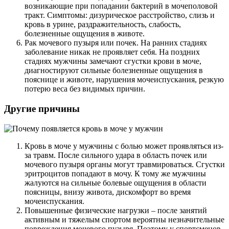
возникающие при попадании бактерий в мочеполовой
тракт. Симптомы: дизурическое расстройство, слизь и
кровь в урине, раздражительность, слабость,
болезненные ощущения в животе.
Рак мочевого пузыря или почек. На ранних стадиях
заболевание никак не проявляет себя. На поздних
стадиях мужчины замечают сгустки крови в моче,
диагностируют сильные болезненные ощущения в
пояснице и животе, нарушения мочеиспускания, резкую
потерю веса без видимых причин.
Другие причины
Кровь в моче у мужчины с болью может проявляться из-
за травм. После сильного удара в область почек или
мочевого пузыря органы могут травмироваться. Сгустки
эритроцитов попадают в мочу. К тому же мужчины
жалуются на сильные болевые ощущения в области
поясницы, внизу живота, дискомфорт во время
мочеиспускания.
Повышенные физические нагрузки – после занятий
активным и тяжелым спортом вероятны незначительные
повреждения мочевого пузыря. Поэтому у спортсменов