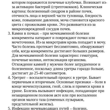
котором поражаются почечные клубочки. Возникает из-
за активации бактерий (стрептококков). Клиническая
картина: болезненный синдром в районе почек,
отечность лица и верхней части туловища, бледность
кожи, повышение давления, моча становится красного
цвета с прожилками крови. Это развивается из-за
микроповреждений сосудов почек.
Камни в почках – при мочекаменной болезни
конкременты натирают и повреждают почки или
мочеточники. Из-за микротравм кровь попадает в мочу.
Часто болезнь протекает бессимптомно, обнаруживает
себя, когда конкременты достигают больших размеров.
Для мочекаменной болезни характерно: гематурия,
почечные колики, интоксикация организма.
Отхождение камней у мужчин более затрудненное и
болезненное, поскольку длина уретры гораздо больше,
достигает до 25-40 сантиметров.
Уретрит – воспалительный процесс в уретре. Бывает
первичным и вторичным. Основные признаки – боли в
конце мочеиспускания, гной, слизь и примеси крови в
урине. Болезнь вызывают инфекции, попадающие при
незащищенном половом акте или при воспалении
органов малого таза (семенных пузырьков,
предстательной железы).
Инфекции мочевыводящих путей – болезни,