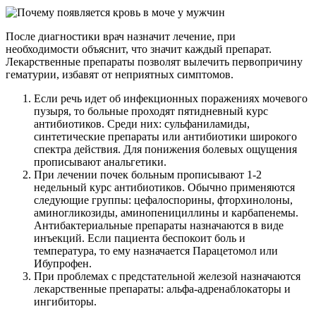
После диагностики врач назначит лечение, при
необходимости объяснит, что значит каждый препарат.
Лекарственные препараты позволят вылечить первопричину
гематурии, избавят от неприятных симптомов.
Если речь идет об инфекционных поражениях мочевого
пузыря, то больные проходят пятидневный курс
антибиотиков. Среди них: сульфаниламиды,
синтетические препараты или антибиотики широкого
спектра действия. Для понижения болевых ощущения
прописывают анальгетики.
При лечении почек больным прописывают 1-2
недельный курс антибиотиков. Обычно применяются
следующие группы: цефалоспорины, фторхинолоны,
аминогликозиды, аминопенициллины и карбапенемы.
Антибактериальные препараты назначаются в виде
инъекций. Если пациента беспокоит боль и
температура, то ему назначается Парацетомол или
Ибупрофен.
При проблемах с предстательной железой назначаются
лекарственные препараты: альфа-адренаблокаторы и
ингибиторы.