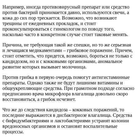
Например, иногда противовирусный препарат или средство
против бактерий принимается давно, используются свечи, а
кожа до сих пор трескается. Возможно, что возникают
трещины от ежедневных прокладок, и стоит
проконсультироваться с гинекологом по поводу того,
насколько часто в конкретном случае стоит таковые менять.
Причина, не требующая такой же спешки, но то же серьезная
и лечащаяся медикаментами – грибковое поражение. Причем,
стоит отметить, что придется, возможно, бороться не только с
кандидозом, но и с кокковыми организмами, аномальное
развитие которых вызывает молочница.
Против грибка в первую очередь помогут антигистаминные
препараты. Однако также не будут лишними витамины и
общеукрепляющие средства. При грамотном подходе согласно
предписанию врача микрофлора влагалища довольно скоро
восстановиться, а грибок исчезнет.
Что же до следствия кандидоза – кокковых поражений, то
последние выражаются в дисбактериозе влагалища. Средства
с бифидумбактериями и лактобактериями устранят колонии
вредоносных организмов и остановят воспалительные
процессы.