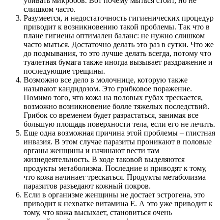
убивать микробов. Вот почему мыться стоит, но не
слишком часто.
Разумеется, и недостаточность гигиенических процедур
приводит к возникновению такой проблемы. Так что в
плане гигиены оптимален баланс: не нужно слишком
часто мыться. Достаточно делать это раз в сутки. Что же
до подмывания, то это лучше делать всегда, потому что
туалетная бумага также иногда вызывает раздражение и
последующие трещины.
Возможно все дело в молочнице, которую также
называют кандидозом. Это грибковое поражение.
Помимо того, что кожа на половых губах трескается,
возможно возникновение болле тяжелых последствий.
Грибок со временем будет разрастаться, занимая все
большую площадь поверхности тела, если его не лечить.
Еще одна возможная причина этой проблемы – глистная
инвазия. В этом случае паразиты проникают в половые
органы женщины и начинают вести там
жизнедеятельность. В ходе таковой выделяются
продукты метаболизма. Последние и приводят к тому,
что кожа начинает трескаться. Продукты метаболизма
паразитов разъедают кожный покров.
Если в организме женщины не достает эстрогена, это
приводит к нехватке витамина E. А это уже приводит к
тому, что кожа высыхает, становиться очень