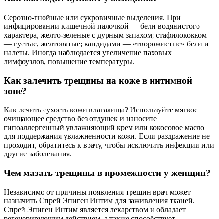
Серозно-гнойные или сукровичные выделения. При
инфицировании кишечной палочкой — бели водянистого
характера, желто-зеленые с дурным запахом; стафилококком
— густые, желтоватые; кандидами — «творожистые» бели и
налеты. Иногда наблюдается увеличение паховых
лимфоузлов, повышение температуры.
Как залечить трещины на коже в интимной
зоне?
Как лечить сухость кожи влагалища? Используйте мягкое
очищающее средство без отдушек и наносите
гипоаллергенный увлажняющий крем или кокосовое масло
для поддержания увлажненности кожи. Если раздражение не
проходит, обратитесь к врачу, чтобы исключить инфекции или
другие заболевания.
Чем мазать трещины в промежности у женщин?
Независимо от причины появления трещин врач может
назначить Спрей Эпиген Интим для заживления тканей.
Спрей Эпиген Интим является лекарством и обладает
регенерирующим действием, а также способствует