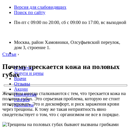
Версия для слабовидящих
Поиск по сайту
Пн-пт с 09:00 по 20:00, сб с 09:00 по 17:00, вс выходной
Москва, район Хамовники, Олсуфьевский переулок,
дом 3, строение 1.
Статьи
›
Почему трескается кожа на половых
О центре
губах
Услуги и цены
Врачи
Отзывы
Акции
Женщины иногда сталкиваются с тем, что трескается кожа на
Пациентам
половых губах. Это серьезная проблема, которую не стоит
Галерея
игнорировать. Это и дискомфорт, и риск заражения крови
Контакты
через трещины. К тому же такая неприятность явно
свидетельствует о том, что с организмом не все в порядке.