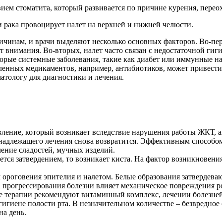
ием стоматита, который развивается по причине курения, перео
и рака провоцирует налет на верхней и нижней челюсти.
ичинам, и врачи выделяют несколько основных факторов. Во-пе
 внимания. Во-вторых, налет часто связан с недостаточной гиги
оторые системные заболевания, такие как диабет или иммунные 
деленных медикаментов, например, антибиотиков, может привест
атологу для диагностики и лечения.
ление, который возникает вследствие нарушения работы ЖКТ, ан
з надлежащего лечения снова возвратится. Эффективным способо
ение сладостей, мучных изделий.
уется затвердением, то возникает киста. На фактор возникновен
ороговения эпителия и налетом. Белые образования затвердеваю
а прогрессирования болезни влияет механическое повреждения р
ве терапии рекомендуют витаминный комплекс, лечении болезней
гигиене полости рта. В незначительном количестве – безвредное
на день.