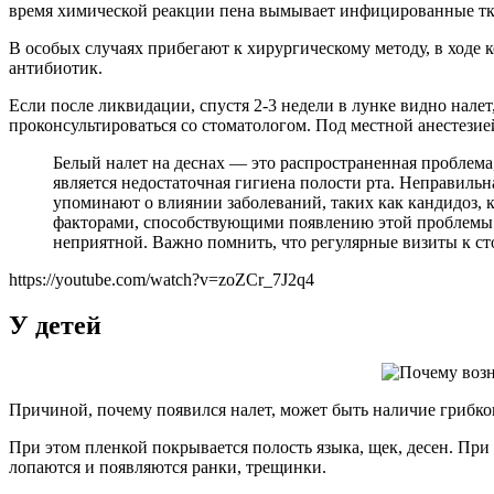
время химической реакции пена вымывает инфицированные тка
В особых случаях прибегают к хирургическому методу, в ходе
антибиотик.
Если после ликвидации, спустя 2-3 недели в лунке видно налет
проконсультироваться со стоматологом. Под местной анестезией
Белый налет на деснах — это распространенная проблема
является недостаточная гигиена полости рта. Неправиль
упоминают о влиянии заболеваний, таких как кандидоз, 
факторами, способствующими появлению этой проблемы. 
неприятной. Важно помнить, что регулярные визиты к ст
https://youtube.com/watch?v=zoZCr_7J2q4
У детей
Причиной, почему появился налет, может быть наличие грибков
При этом пленкой покрывается полость языка, щек, десен. При
лопаются и появляются ранки, трещинки.