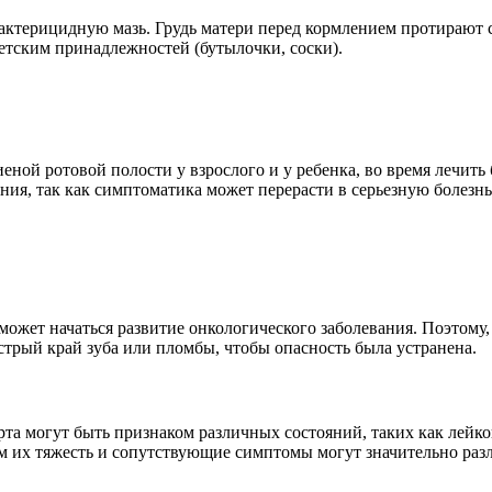
ктерицидную мазь. Грудь матери перед кормлением протирают 
детским принадлежностей (бутылочки, соски).
иеной ротовой полости у взрослого и у ребенка, во время лечит
ния, так как симптоматика может перерасти в серьезную болезнь
, может начаться развитие онкологического заболевания. Поэтому
стрый край зуба или пломбы, чтобы опасность была устранена.
 рта могут быть признаком различных состояний, таких как лейк
ем их тяжесть и сопутствующие симптомы могут значительно разл