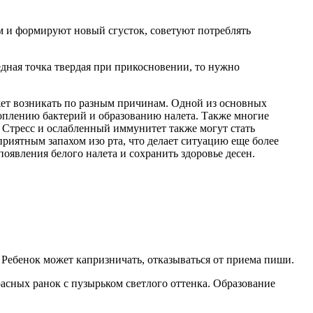
м и формируют новый сгусток, советуют потреблять
едная точка твердая при прикосновении, то нужно
ожет возникать по разным причинам. Одной из основных
коплению бактерий и образованию налета. Также многие
 Стресс и ослабленный иммунитет также могут стать
иятным запахом изо рта, что делает ситуацию еще более
оявления белого налета и сохранить здоровье десен.
 Ребенок может капризничать, отказываться от приема пиши.
расных ранок с пузырьком светлого оттенка. Образование