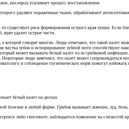
ни, кислород усиливает процесс восстановления.
 которого удаляют пораженные ткани, обрабатывают антисептико
, то существует риск формирования острого края лунки. Если бл
, врач удалит острые части.
, о которой говорят многие. Люди отмечают, что такой налет м
ная чистка зубов и игнорирование зубной нити способствуют на
который может вызывать белый налет из-за грибковой инфекции.
Некоторые люди замечают, что налет может сопровождаться непр
оматологу и соблюдение гигиенических норм помогут избежать п
ой болезни в любой форме. Грибок вызывает жжение, зуд, боль.
 герпесе либо гингивите, наблюдается появление на слизистой к