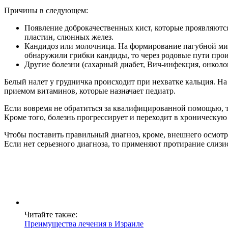
Причины в следующем:
Появление доброкачественных кист, которые проявляются 
пластин, слюнных желез.
Кандидоз или молочница. На формирование пагубной мик
обнаружили грибки кандиды, то через родовые пути про
Другие болезни (сахарный диабет, Вич-инфекция, онколо
Белый налет у грудничка происходит при нехватке кальция. Н
приемом витаминов, которые назначает педиатр.
Если вовремя не обратиться за квалифицированной помощью, т
Кроме того, болезнь прогрессирует и переходит в хроническую
Чтобы поставить правильный диагноз, кроме, внешнего осмотра
Если нет серьезного диагноза, то применяют протирание слиз
Читайте также:
Преимущества лечения в Израиле