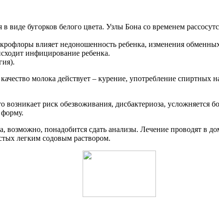
в виде бугорков белого цвета. Узлы Бона со временем рассосут
рофлоры влияет недоношенность ребенка, изменения обменных 
исходит инфицирование ребенка.
гия).
а качество молока действует – курение, употребление спиртных
о возникает риск обезвоживания, дисбактериоза, усложняется б
 форму.
, возможно, понадобится сдать анализы. Лечение проводят в до
истых легким содовым раствором.