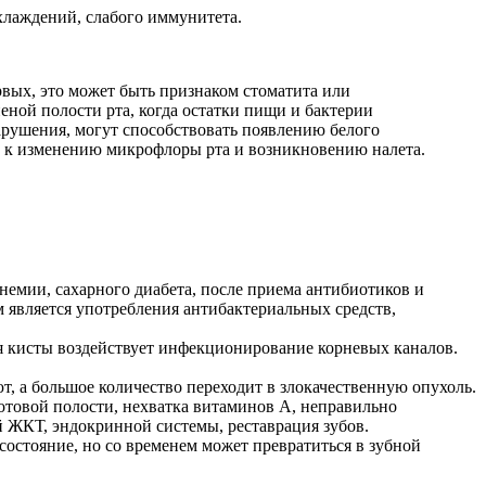
хлаждений, слабого иммунитета.
рвых, это может быть признаком стоматита или
еной полости рта, когда остатки пищи и бактерии
нарушения, могут способствовать появлению белого
и к изменению микрофлоры рта и возникновению налета.
емии, сахарного диабета, после приема антибиотиков и
м является употребления антибактериальных средств,
ия кисты воздействует инфекционирование корневых каналов.
т, а большое количество переходит в злокачественную опухоль.
отовой полости, нехватка витаминов А, неправильно
 ЖКТ, эндокринной системы, реставрация зубов.
 состояние, но со временем может превратиться в зубной