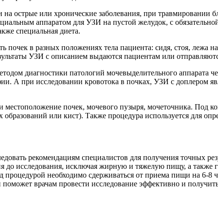
и на острые или хронические заболевания, при травмировании бл
циальным аппаратом для УЗИ на пустой желудок, с обязательно
акже специальная диета.
ь почек в разных положениях тела пациента: сидя, стоя, лежа на
езультаты УЗИ с описанием выдаются пациентам или отправляютс
тодом диагностики патологий мочевыделительного аппарата че
фии. А при исследовании кровотока в почках, УЗИ с доплером 
 и местоположение почек, мочевого пузыря, мочеточника. Под 
 образований или кист). Также процедура используется для опре
ледовать рекомендациям специалистов для получения точных рез
ня до исследования, исключая жирную и тяжелую пищу, а также 
д процедурой необходимо сдерживаться от приема пищи на 6-8 
 поможет врачам провести исследование эффективно и получить