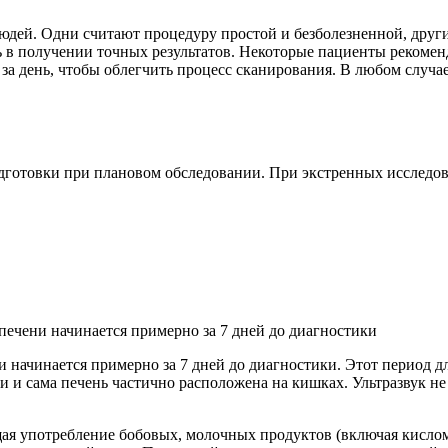
юдей. Одни считают процедуру простой и безболезненной, други
 в получении точных результатов. Некоторые пациенты рекомен
а день, чтобы облегчить процесс сканирования. В любом случае,
дготовки при плановом обследовании. При экстренных исследов
печени начинается примерно за 7 дней до диагностики
 начинается примерно за 7 дней до диагностики. Этот период д
 и сама печень частично расположена на кишках. Ультразвук не
щая употребление бобовых, молочных продуктов (включая кислом