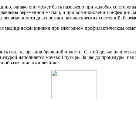
анию, однако оно может быть назначено при жалобах со сторон
сдавлены беременной маткой, и при возникновении инфекции, м
 своевременности диагностики патологических состояний, бере
ния медицинской книжки при ежегодном профилактическом осмо
ить газы из органов брюшной полости. С этой целью на протяж
оцедурой наполняется мочевой пузырь. За час до процедуры, па
азообразование в кишечнике.