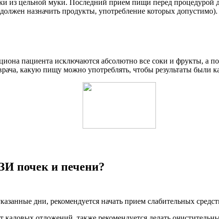
и из цельной муки. Последний прием пищи перед процедурой дол
олжен назначить продукты, употребление которых допустимо).
ациона пациента исключаются абсолютно все соки и фрукты, а п
о врача, какую пищу можно употреблять, чтобы результаты были 
ЗИ почек и печени?
азанные дни, рекомендуется начать прием слабительных средств
 каловых отложений, также рекомендуется делать очистительны