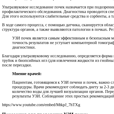
Ультразвуковое исследование почек назначается при подозрени
профилактического обследования. Диагностика проводится спе
Для этого используются слабительные средства и сорбенты, а т
В ходе самого процесса, с помощью датчика, сканируется област
структура органов, а также выявляются патологии в почках. Р
УЗИ почек является самым эффективным и безопасным ме
точность результатов не уступает компьютерной томогра
диагностики.
Благодаря ультразвуковому исследованию, определяется форма
трубок и биопсийных игл (для извлечения жидкости из гнойных
после пересадки.
Мнение врачей:
Пациентам, готовящимся к УЗИ печени и почек, важно с
процедуры. Врачи рекомендуют соблюдать диету за 2-3 д
количество воды для лучшей визуализации органов. Пере
результаты УЗИ. Соблюдение этих простых рекомендаций
https://www.youtube.com/embed/MtkpJ_7hTXg