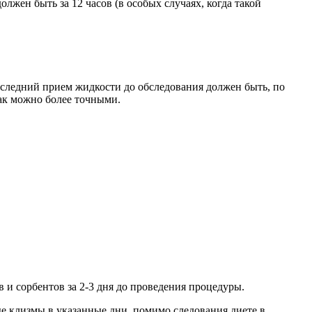
жен быть за 12 часов (в особых случаях, когда такой
оследний прием жидкости до обследования должен быть, по
как можно более точными.
 и сорбентов за 2-3 дня до проведения процедуры.
е клизмы в указанные дни, помимо следования диете в