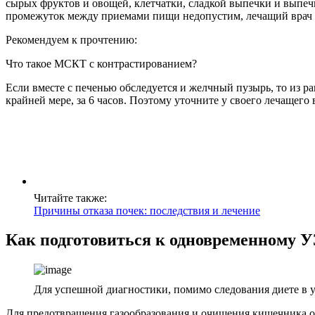
сырых фруктов и овощей, клетчатки, сладкой выпечки и выпечк
промежуток между приемами пищи недопустим, лечащий врач д
Рекомендуем к прочтению:
Что такое МСКТ с контрастированием?
Если вместе с печенью обследуется и желчный пузырь, то из р
крайней мере, за 6 часов. Поэтому уточните у своего лечащег
Читайте также:
Причины отказа почек: последствия и лечение
Как подготовиться к одновременному У
Для успешной диагностики, помимо следования диете в ук
Для предотвращения газообразования и очищения кишечника от