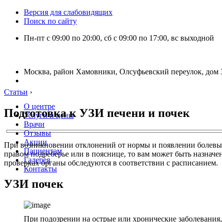
Версия для слабовидящих
Поиск по сайту
Пн-пт с 09:00 по 20:00, сб с 09:00 по 17:00, вс выходной
Москва, район Хамовники, Олсуфьевский переулок, дом 3
Статьи
›
О центре
Подготовка к УЗИ печени и почек
Услуги и цены
Врачи
Отзывы
Акции
При возникновении отклонений от нормы и появлении болевых 
Пациентам
правом подреберье или в пояснице, то вам может быть назначе
Галерея
проверках органы обследуются в соответствии с расписанием.
Контакты
УЗИ почек
При подозрении на острые или хронические заболевания, 