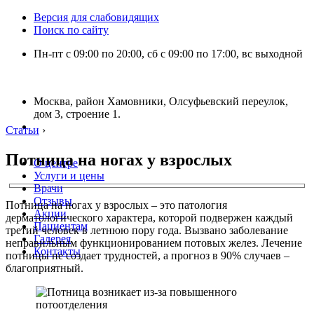
Версия для слабовидящих
Поиск по сайту
Пн-пт с 09:00 по 20:00, сб с 09:00 по 17:00, вс выходной
Москва, район Хамовники, Олсуфьевский переулок,
дом 3, строение 1.
Статьи
›
Потница на ногах у взрослых
О центре
Услуги и цены
Врачи
Отзывы
Потница на ногах у взрослых – это патология
Акции
дерматологического характера, которой подвержен каждый
Пациентам
третий человек в летнюю пору года. Вызвано заболевание
Галерея
неправильным функционированием потовых желез. Лечение
Контакты
потницы не создает трудностей, а прогноз в 90% случаев –
благоприятный.