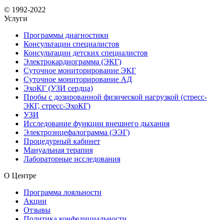
© 1992-2022
Услуги
Программы диагностики
Консультации специалистов
Консультации детских специалистов
Электрокардиограмма (ЭКГ)
Суточное мониторирование ЭКГ
Суточное мониторирование АД
ЭхоКГ (УЗИ сердца)
Пробы с дозированной физической нагрузкой (стресс-
ЭКГ, стресс-ЭхоКГ)
УЗИ
Исследование функции внешнего дыхания
Электроэнцефалограмма (ЭЭГ)
Процедурный кабинет
Мануальная терапия
Лабораторные исследования
О Центре
Программа лояльности
Акции
Отзывы
Политика конфедициальности