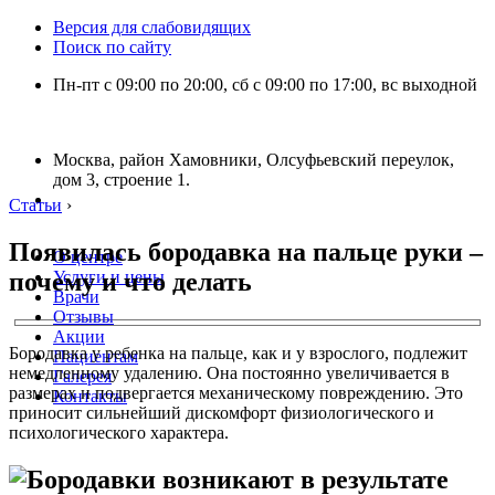
Версия для слабовидящих
Поиск по сайту
Пн-пт с 09:00 по 20:00, сб с 09:00 по 17:00, вс выходной
Москва, район Хамовники, Олсуфьевский переулок,
дом 3, строение 1.
Статьи
›
Появилась бородавка на пальце руки –
О центре
почему и что делать
Услуги и цены
Врачи
Отзывы
Акции
Бородавка у ребенка на пальце, как и у взрослого, подлежит
Пациентам
немедленному удалению. Она постоянно увеличивается в
Галерея
размерах и подвергается механическому повреждению. Это
Контакты
приносит сильнейший дискомфорт физиологического и
психологического характера.