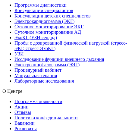
Программы диагностики
Консультации специалистов
Консультации детских специалистов
Электрокардиограмма (ЭКГ)
Суточное мониторирование ЭКГ
Суточное мониторирование АД
ЭхоКГ (УЗИ сердца)
Пробы с дозированной физической нагрузкой (стресс-
ЭКГ, стресс-ЭхоКГ)
УЗИ
Исследование функции внешнего дыхания
Электроэнцефалограмма (ЭЭГ)
Процедурный кабинет
Мануальная терапия
Лабораторные исследования
О Центре
Программа лояльности
Акции
Отзывы
Политика конфедициальности
Вакансии
Реквизиты