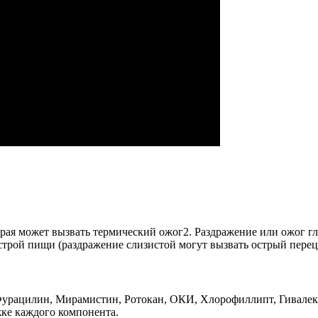
рая может вызвать термический ожог2. Раздражение или ожог г
рой пищи (раздражение слизистой могут вызвать острый перец, 
к Фурацилин, Мирамистин, Ротокан, ОКИ, Хлорофиллипт, Гивале
жке каждого компонента.