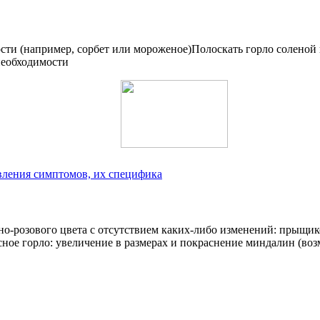
и (например, сорбет или мороженое)Полоскать горло соленой во
необходимости
явления симптомов, их специфика
но-розового цвета с отсутствием каких-либо изменений: прыщик
сное горло: увеличение в размерах и покраснение миндалин (воз