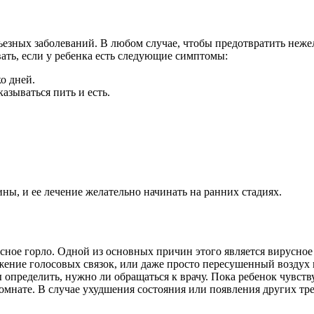
ьезных заболеваний. В любом случае, чтобы предотвратить неже
вать, если у ребенка есть следующие симптомы:
о дней.
азываться пить и есть.
ины, и ее лечение желательно начинать на ранних стадиях.
расное горло. Одной из основных причин этого является вирусно
ение голосовых связок, или даже просто пересушенный воздух
 определить, нужно ли обращаться к врачу. Пока ребенок чувст
комнате. В случае ухудшения состояния или появления других т