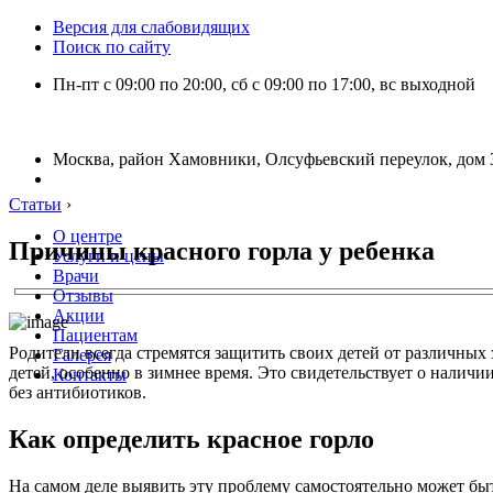
Версия для слабовидящих
Поиск по сайту
Пн-пт с 09:00 по 20:00, сб с 09:00 по 17:00, вс выходной
Москва, район Хамовники, Олсуфьевский переулок, дом 3
Статьи
›
О центре
Причины красного горла у ребенка
Услуги и цены
Врачи
Отзывы
Акции
Пациентам
Родители всегда стремятся защитить своих детей от различных
Галерея
детей, особенно в зимнее время. Это свидетельствует о налич
Контакты
без антибиотиков.
Как определить красное горло
На самом деле выявить эту проблему самостоятельно может быт