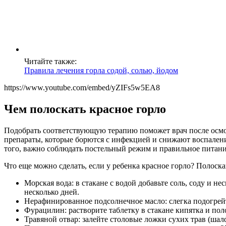
Читайте также:
Правила лечения горла содой, солью, йодом
https://www.youtube.com/embed/yZIFs5w5EA8
Чем полоскать красное горло
Подобрать соответствующую терапию поможет врач после осмот
препараты, которые борются с инфекцией и снижают воспалени
того, важно соблюдать постельный режим и правильное питание,
Что еще можно сделать, если у ребенка красное горло? Полоска
Морская вода: в стакане с водой добавьте соль, соду и н
несколько дней.
Нерафинированное подсолнечное масло: слегка подогрейте
Фурацилин: растворите таблетку в стакане кипятка и пол
Травяной отвар: залейте столовые ложки сухих трав (шалф