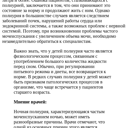
литра и более. Ошибка пациентов, сталкивающихся с
полиурией, заключается в том, что они принимают это
состояние за норму и продолжают жить с ним. Однако
полиурия в большинстве случаев является следствием
заболеваний почек, нарушений работы сердца или
эндокринной системы, а также возможных проблем с нервной
системой. Поэтому, при возникновении проблемы частого
мочеиспускания с увеличением объема мочи, необходимо
незамедлительно обратиться к специалистам.
Важно знать, что у детей полиурия часто является
физиологическим процессом, связанным с
употреблением большого количества жидкости
перед сном. Обычно, при регулировании
питьевого режима и диеты, все возвращается к
норме. В редких случаях полиурия у детей может
быть признаком патологических процессов в
организме, что чаще встречается у пациентов
старшего возраста.
Мнение врачей:
Ночная полиурия, характеризующаяся частым
мочеиспусканием ночью, может иметь
разнообразные причины. Врачи отмечают, что
одной из основных причин этого является