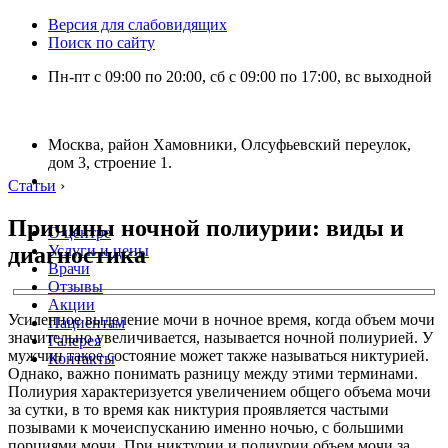
Версия для слабовидящих
Поиск по сайту
Пн-пт с 09:00 по 20:00, сб с 09:00 по 17:00, вс выходной
Москва, район Хамовники, Олсуфьевский переулок,
дом 3, строение 1.
Статьи
›
Причины ночной полиурии: виды и
О центре
диагностика
Услуги и цены
Врачи
Отзывы
Акции
Усиленное выделение мочи в ночное время, когда объем мочи
Пациентам
значительно увеличивается, называется ночной полиурией. У
Галерея
мужчин такое состояние может также называться никтурией.
Контакты
Однако, важно понимать разницу между этими терминами.
Полиурия характеризуется увеличением общего объема мочи
за сутки, в то время как никтурия проявляется частыми
позывами к мочеиспусканию именно ночью, с большими
порциями мочи. При никтурии и полиурии объем мочи за