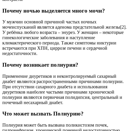
Почему ночью выделяется много мочи?
У мужчин основной причиной частых ночных
мочеиспусканий является аденома предстательной железы[2].
У ребёнка любого возраста – энурез. У женщин – некоторые
гинекологические заболевания и наступление
климактерического периода. Также симптомы никтурии
встречаются при ХПН, циррозе печени и сердечной
недостаточности.
Почему возникает полиурия?
Применение диуретиков и неконтролируемый сахарный
диабет являются распространенными причинами полиурии.
При отсутствии сахарного диабета и использования
диуретиков наиболее частыми причинами хронической
полиурии являются первичная полидипсия, центральный и
почечный несахарный диабет.
Что может вызвать Полиурию?
Полиурия может быть вызвана поликистозом почек,
гидронефрозом, хронической почечной недостаточностью,