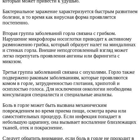
который может привести к удушью.
Бактериальное заражение характеризуется быстрым развитием
болезни, в то время как вирусная форма проявляется
постепенно.
Вторая группа заболеваний горла связана с грибком.
Нарушение микрофлоры носоглотки приводит к активному
размножению грибка, который образует налет на миндалинах
и стенках горла. Внешне неподготовленный взгляд может
легко перепутать проявления ангины или фарингита с
микозом.
Третья группа заболеваний связана с опухолями. Горло также
подвержено раковым заболеваниям, которые проявляются
комом в горле, затрудненностью глотания, хрипотой и
осиплостью голоса. Для исключения онкологии необходима
консультация специалиста и специальные анализы.
Боль в горле может быть вызвана механическим
повреждением во время приема пищи, осмотра врача или
самостоятельных процедур. Если инфекция попадает в
небольшую царапину, она вызывает воспаление близлежащих
тканей, отек и покраснение.
Следует обратить внимание, если боль в горле не проходит в