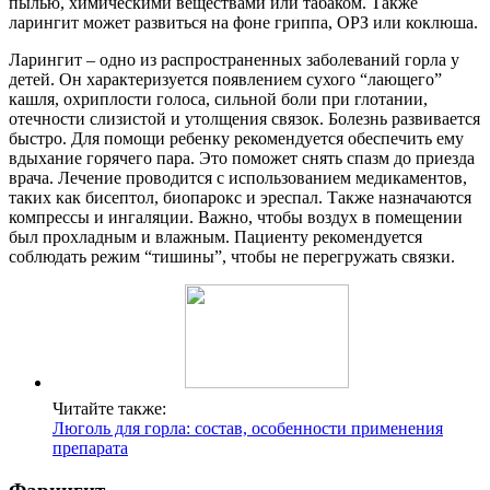
пылью, химическими веществами или табаком. Также
ларингит может развиться на фоне гриппа, ОРЗ или коклюша.
Ларингит – одно из распространенных заболеваний горла у
детей. Он характеризуется появлением сухого “лающего”
кашля, охриплости голоса, сильной боли при глотании,
отечности слизистой и утолщения связок. Болезнь развивается
быстро. Для помощи ребенку рекомендуется обеспечить ему
вдыхание горячего пара. Это поможет снять спазм до приезда
врача. Лечение проводится с использованием медикаментов,
таких как бисептол, биопарокс и эреспал. Также назначаются
компрессы и ингаляции. Важно, чтобы воздух в помещении
был прохладным и влажным. Пациенту рекомендуется
соблюдать режим “тишины”, чтобы не перегружать связки.
Читайте также:
Люголь для горла: состав, особенности применения
препарата