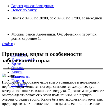
Версия для слабовидящих
Поиск по сайту
Пн-пт с 09:00 по 20:00, сб с 09:00 по 17:00, вс выходной
Москва, район Хамовники, Олсуфьевский переулок,
дом 3, строение 1.
Статьи
›
Причины, виды и особенности
О центре
заболеваний горла
Услуги и цены
Врачи
Отзывы
Акции
Пациентам
Галерея
Проблемы с здоровьем чаще всего возникают в переходный
Контакты
период, когда меняется погода, становится холоднее, дует
ветер и повышается влажность воздуха. Организм не успевает
быстро адаптироваться к этим изменениям, и в первую
очередь страдает горло. Какие бывают заболевания горла, как
предотвратить их появление и что делать, если они все-таки