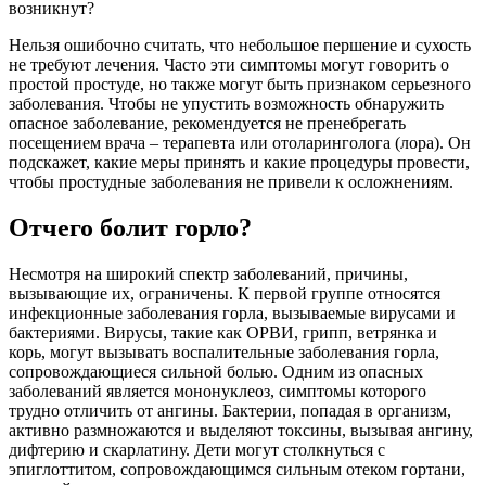
возникнут?
Нельзя ошибочно считать, что небольшое першение и сухость
не требуют лечения. Часто эти симптомы могут говорить о
простой простуде, но также могут быть признаком серьезного
заболевания. Чтобы не упустить возможность обнаружить
опасное заболевание, рекомендуется не пренебрегать
посещением врача – терапевта или отоларинголога (лора). Он
подскажет, какие меры принять и какие процедуры провести,
чтобы простудные заболевания не привели к осложнениям.
Отчего болит горло?
Несмотря на широкий спектр заболеваний, причины,
вызывающие их, ограничены. К первой группе относятся
инфекционные заболевания горла, вызываемые вирусами и
бактериями. Вирусы, такие как ОРВИ, грипп, ветрянка и
корь, могут вызывать воспалительные заболевания горла,
сопровождающиеся сильной болью. Одним из опасных
заболеваний является мононуклеоз, симптомы которого
трудно отличить от ангины. Бактерии, попадая в организм,
активно размножаются и выделяют токсины, вызывая ангину,
дифтерию и скарлатину. Дети могут столкнуться с
эпиглоттитом, сопровождающимся сильным отеком гортани,