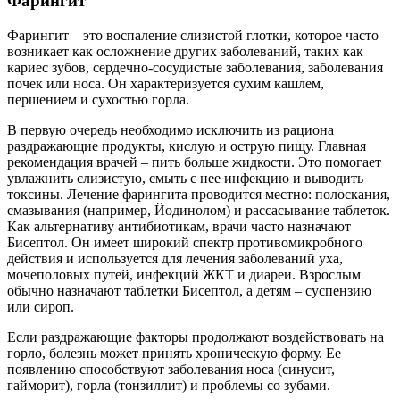
Фарингит
Фарингит – это воспаление слизистой глотки, которое часто
возникает как осложнение других заболеваний, таких как
кариес зубов, сердечно-сосудистые заболевания, заболевания
почек или носа. Он характеризуется сухим кашлем,
першением и сухостью горла.
В первую очередь необходимо исключить из рациона
раздражающие продукты, кислую и острую пищу. Главная
рекомендация врачей – пить больше жидкости. Это помогает
увлажнить слизистую, смыть с нее инфекцию и выводить
токсины. Лечение фарингита проводится местно: полоскания,
смазывания (например, Йодинолом) и рассасывание таблеток.
Как альтернативу антибиотикам, врачи часто назначают
Бисептол. Он имеет широкий спектр противомикробного
действия и используется для лечения заболеваний уха,
мочеполовых путей, инфекций ЖКТ и диареи. Взрослым
обычно назначают таблетки Бисептол, а детям – суспензию
или сироп.
Если раздражающие факторы продолжают воздействовать на
горло, болезнь может принять хроническую форму. Ее
появлению способствуют заболевания носа (синусит,
гайморит), горла (тонзиллит) и проблемы со зубами.