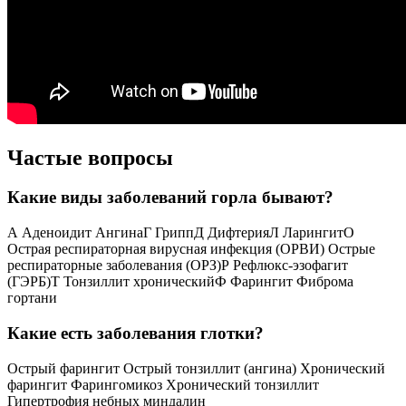
Частые вопросы
Какие виды заболеваний горла бывают?
А Аденоидит АнгинаГ ГриппД ДифтерияЛ ЛарингитО
Острая респираторная вирусная инфекция (ОРВИ) Острые
респираторные заболевания (ОРЗ)Р Рефлюкс-эзофагит
(ГЭРБ)Т Тонзиллит хроническийФ Фарингит Фиброма
гортани
Какие есть заболевания глотки?
Острый фарингит Острый тонзиллит (ангина) Хронический
фарингит Фарингомикоз Хронический тонзиллит
Гипертрофия небных миндалин