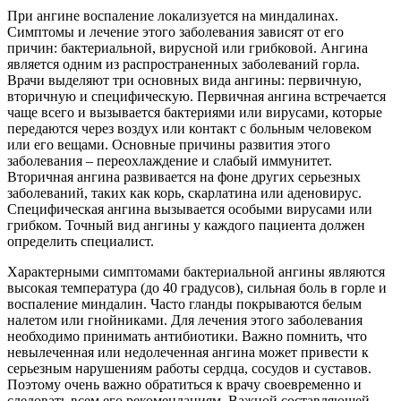
При ангине воспаление локализуется на миндалинах.
Симптомы и лечение этого заболевания зависят от его
причин: бактериальной, вирусной или грибковой. Ангина
является одним из распространенных заболеваний горла.
Врачи выделяют три основных вида ангины: первичную,
вторичную и специфическую. Первичная ангина встречается
чаще всего и вызывается бактериями или вирусами, которые
передаются через воздух или контакт с больным человеком
или его вещами. Основные причины развития этого
заболевания – переохлаждение и слабый иммунитет.
Вторичная ангина развивается на фоне других серьезных
заболеваний, таких как корь, скарлатина или аденовирус.
Специфическая ангина вызывается особыми вирусами или
грибком. Точный вид ангины у каждого пациента должен
определить специалист.
Характерными симптомами бактериальной ангины являются
высокая температура (до 40 градусов), сильная боль в горле и
воспаление миндалин. Часто гланды покрываются белым
налетом или гнойниками. Для лечения этого заболевания
необходимо принимать антибиотики. Важно помнить, что
невылеченная или недолеченная ангина может привести к
серьезным нарушениям работы сердца, сосудов и суставов.
Поэтому очень важно обратиться к врачу своевременно и
следовать всем его рекомендациям. Важной составляющей