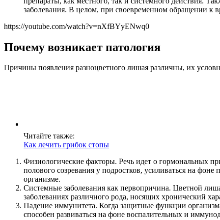
препараты, как местного, так и системного действия. Та
заболевания. В целом, при своевременном обращении к в
https://youtube.com/watch?v=nXfBYyENwq0
Почему возникает патология
Причины появления разноцветного лишая различны, их условно
Читайте также:
Как лечить грибок стопы
Физиологические факторы. Речь идет о гормональных при
полового созревания у подростков, усиливаться на фоне
организме.
Системные заболевания как первопричина. Цветной лишай
заболеваниях различного рода, носящих хронический хар
Падение иммунитета. Когда защитные функции организма
способен развиваться на фоне воспалительных и иммунод