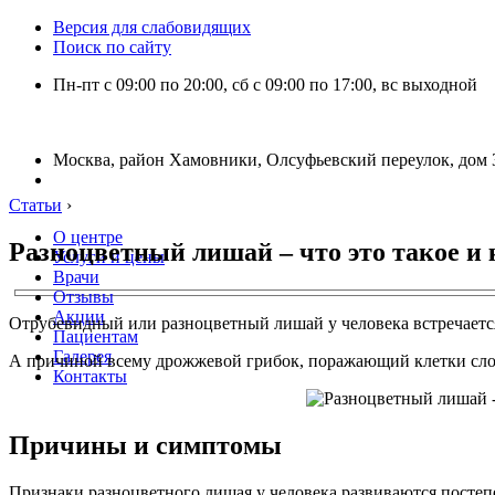
Версия для слабовидящих
Поиск по сайту
Пн-пт с 09:00 по 20:00, сб с 09:00 по 17:00, вс выходной
Москва, район Хамовники, Олсуфьевский переулок, дом 3
Статьи
›
О центре
Разноцветный лишай – что это такое и 
Услуги и цены
Врачи
Отзывы
Акции
Отрубевидный или разноцветный лишай у человека встречается н
Пациентам
Галерея
А причиной всему дрожжевой грибок, поражающий клетки слоя
Контакты
Причины и симптомы
Признаки разноцветного лишая у человека развиваются постеп