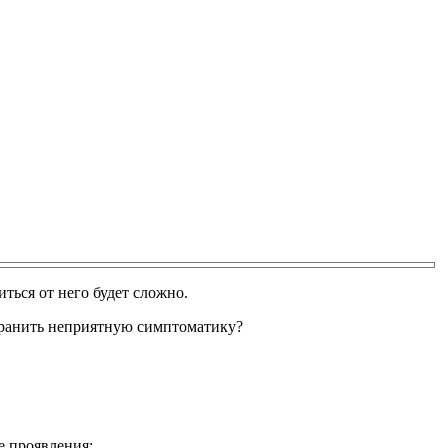
ться от него будет сложно.
транить неприятную симптоматику?
е проявления: