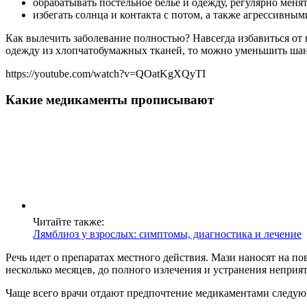
обрабатывать постельное белье и одежду, регулярно менят
избегать солнца и контакта с потом, а также агрессивным
Как вылечить заболевание полностью? Навсегда избавиться от 
одежду из хлопчатобумажных тканей, то можно уменьшить шан
https://youtube.com/watch?v=QOatKgXQyTI
Какие медикаменты прописывают
Читайте также:
Лямблиоз у взрослых: симптомы, диагностика и лечение
Речь идет о препаратах местного действия. Мази наносят на п
несколько месяцев, до полного излечения и устранения непри
Чаще всего врачи отдают предпочтение медикаментами следую