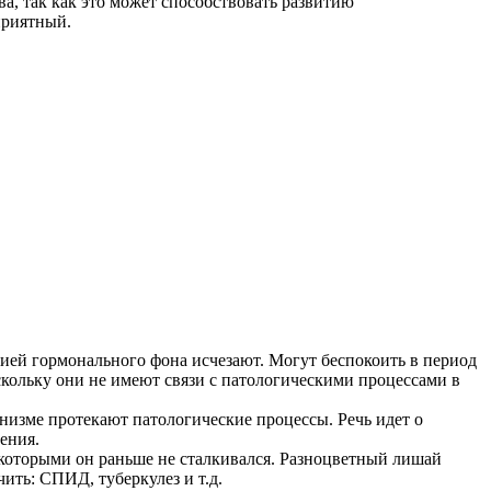
ва, так как это может способствовать развитию
приятный.
ией гормонального фона исчезают. Могут беспокоить в период
кольку они не имеют связи с патологическими процессами в
низме протекают патологические процессы. Речь идет о
ения.
 которыми он раньше не сталкивался. Разноцветный лишай
ить: СПИД, туберкулез и т.д.