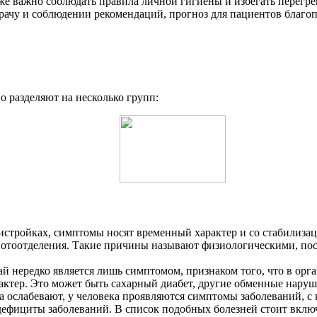
кже важно соблюдать правила личной гигиены и избегать перегре
рачу и соблюдении рекомендаций, прогноз для пациентов благо
 разделяют на несколько групп:
стройках, симптомы носят временный характер и со стабилизац
 потоотделения. Такие причины называют физиологическими, пос
 нередко является лишь симптомом, признаком того, что в орга
актер. Это может быть сахарный диабет, другие обменные наруш
 ослабевают, у человека проявляются симптомы заболеваний, с
ефициты заболеваний. В список подобных болезней стоит включ