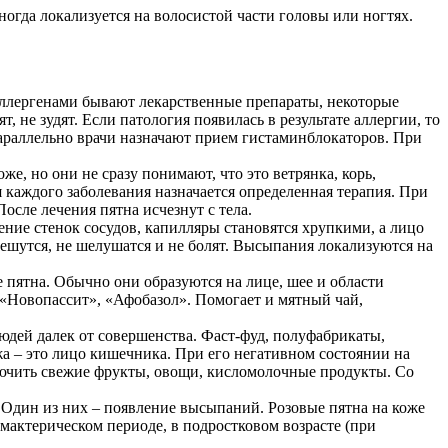
иногда локализуется на волосистой части головы или ногтях.
 Аллергенами бывают лекарственные препараты, некоторые
 не зудят. Если патология появилась в результате аллергии, то
 Параллельно врачи назначают прием гистаминблокаторов. При
, но они не сразу понимают, что это ветрянка, корь,
я каждого заболевания назначается определенная терапия. При
осле лечения пятна исчезнут с тела.
ние стенок сосудов, капилляры становятся хрупкими, а лицо
 чешутся, не шелушатся и не болят. Высыпания локализуются на
пятна. Обычно они образуются на лице, шее и области
«Новопассит», «Афобазол». Помогает и мятный чай,
юдей далек от совершенства. Фаст-фуд, полуфабрикаты,
а – это лицо кишечника. При его негативном состоянии на
лючить свежие фрукты, овощи, кисломолочные продукты. Со
Один из них – появление высыпаний. Розовые пятна на коже
мактерическом периоде, в подростковом возрасте (при