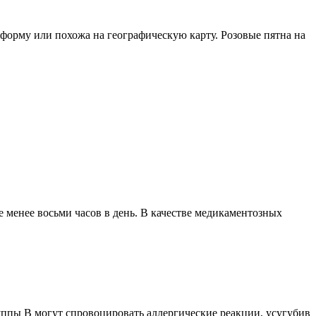
форму или похожа на географическую карту. Розовые пятна на
е менее восьми часов в день. В качестве медикаментозных
уппы В могут спровоцировать аллергические реакции, усугубив