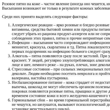
Розовое пятно на коже – частое явление (иногда оно чешется, 
Высыпания возникают не только в результате кожных заболева
Среди них принято выделять следующие факторы:
Аллергические реакции – ярко розовые и бледно розовые
витамины, средства бытовой химии или продукты питания.
следует убрать из рациона продукт-аллерген или не сопр
соблюдении этих правил, пятна и прочие неприятные сим
Инфекции – высыпания часто сопровождают инфекционные 
менингит, краснуха, скарлатина и тд. Пятна локализуютс
первых подозрениях на инфекцию больного следует сразу 
Алкоголь – пятна появляются сразу после застолий. При
краснеет. У людей, регулярно злоупотребляющих алкоголе
лице и шее, немного реже – на руках, плечах, зоне декольт
Стрессовые состояния – при сильных эмоциональных пот
декольте. Людям необходимо посетить невролога и прой
валериана, настойка пустырника.
Несбалансированное питание – кожа страдает от недоста
выпечка, шоколад не могут обеспечить организм полезны
покровах появляются розовые пятна, прыщики и другие 
временем состояние кожи и всего желудочно-кишечного т
Гормональные сбои – во время гормональной перестройк
не чешутся, но шелушатся, вызывают психологический ди
установке менструального цикла).