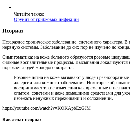
Читайте также:
Орунит от грибковых инфекций
Псориаз
Незаразное хроническое заболевание, системного характера. В
нервную системы. Заболевание до сих пор не изучено до конца
Симптоматика: на коже больного образуются розовые шелушащи
сильные воспалительные процессы. Высыпания локализуются на
поражает людей молодого возраста.
Розовые пятна на коже вызывают у людей разнообразные 
аллергии или кожного заболевания. Некоторые обращаютс
воспринимает такие изменения как временные и незначит
опытом, советами и даже домашними средствами для уход
избежать ненужных переживаний и осложнений.
https://youtube.com/watch?v=KOKApbExGJM
Как лечат псориаз