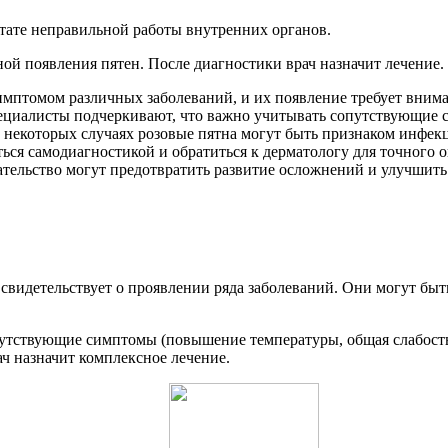
ьтате неправильной работы внутренних органов.
ой появления пятен. После диагностики врач назначит лечение.
имптомом различных заболеваний, и их появление требует внима
ециалисты подчеркивают, что важно учитывать сопутствующие с
В некоторых случаях розовые пятна могут быть признаком инфе
ься самодиагностикой и обратиться к дерматологу для точного 
тельство могут предотвратить развитие осложнений и улучшить
свидетельствует о проявлении ряда заболеваний. Они могут бы
утствующие симптомы (повышение температуры, общая слабость)
ач назначит комплексное лечение.