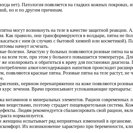
иногда нет). Патология появляется на гладких кожных покровах, 
ний, но и по другим причинам.
 пятна могут возникнуть на теле в качестве защитной реакции.
 Как правило, они трансформируются в волдыри, пятна не болят,
икасаться с ним (в случаях с бытовой химией или косметикой).
птомы начнут исчезать.
болезни. Зачастую у больных появляются розовые пятна на коже
я на всем теле, при этом у больного повышается температура. Дл
же изолировать и обратиться к врачу для постановки диагноза. П
 употреблении алкоголесодержащих напитков происходит расшире
м, появляются красные пятна. Розовые пятна на теле растут, не
е.
рясениях, нервном перенапряжении на коже появляются розовые 
ти курс лечения. Врачи прописывают успокаивающие препараты: 
тка витаминов и минеральных элементов. Рацион современных л
ми веществами, поэтому страдает пищеварительная система. Кож
дефекты. Людям рекомендуется сбалансировать свой рацион, вк
ракта нормализуется.
и женщина испытывает ряд неприятных изменений в организме. 
скомфорт. Их возникновение характерно при беременности, кли