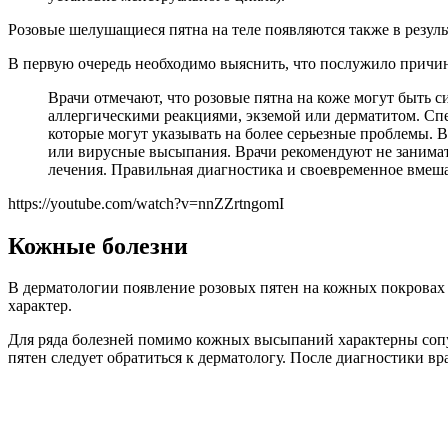
Розовые шелушащиеся пятна на теле появляются также в резул
В первую очередь необходимо выяснить, что послужило причин
Врачи отмечают, что розовые пятна на коже могут быть с
аллергическими реакциями, экземой или дерматитом. Сп
которые могут указывать на более серьезные проблемы. 
или вирусные высыпания. Врачи рекомендуют не занимат
лечения. Правильная диагностика и своевременное вмеша
https://youtube.com/watch?v=nnZZrtngomI
Кожные болезни
В дерматологии появление розовых пятен на кожных покровах 
характер.
Для ряда болезней помимо кожных высыпаний характерны соп
пятен следует обратиться к дерматологу. После диагностики вр