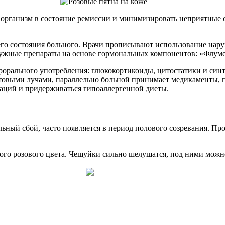
организм в состояние ремиссии и минимизировать неприятные си
его состояния больного. Врачи прописывают использование нар
ужные препараты на основе гормональных компонентов: «Флуме
ерорального употребления: глюкокортикоиды, цитостатики и син
товыми лучами, параллельно больной принимает медикаменты, 
уаций и придерживаться гипоаллергенной диеты.
ьный сбой, часто появляется в период полового созревания. Про
лого розового цвета. Чешуйки сильно шелушатся, под ними мож