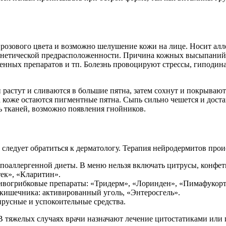
а розового цвета и возможно шелушение кожи на лице. Носит ал
нетической предрасположенности. Причина кожных высыпаний – 
нных препаратов и тп. Болезнь провоцируют стрессы, гиподина
растут и сливаются в большие пятна, затем сохнут и покрываютс
а коже остаются пигментные пятна. Сыпь сильно чешется и дост
ь тканей, возможно появления гнойников.
 следует обратиться к дерматологу. Терапия нейродермитов про
поаллергенной диеты. В меню нельзя включать цитрусы, конфеты
ек», «Кларитин».
вогрибковые препараты: «Тридерм», «Лоринден», «Пимафукорт
кишечника: активированный уголь, «Энтеросгель».
русные и успокоительные средства.
В тяжелых случаях врачи назначают лечение цитостатиками или