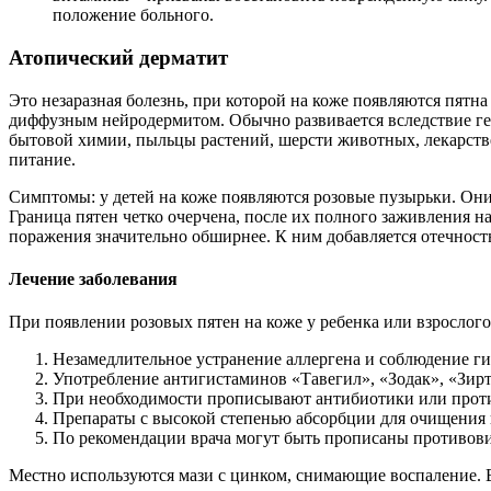
положение больного.
Атопический дерматит
Это незаразная болезнь, при которой на коже появляются пятн
диффузным нейродермитом. Обычно развивается вследствие ге
бытовой химии, пыльцы растений, шерсти животных, лекарстве
питание.
Симптомы: у детей на коже появляются розовые пузырьки. Они 
Граница пятен четко очерчена, после их полного заживления н
поражения значительно обширнее. К ним добавляется отечност
Лечение заболевания
При появлении розовых пятен на коже у ребенка или взрослого
Незамедлительное устранение аллергена и соблюдение ги
Употребление антигистаминов «Тавегил», «Зодак», «Зирт
При необходимости прописывают антибиотики или проти
Препараты с высокой степенью абсорбции для очищения 
По рекомендации врача могут быть прописаны противови
Местно используются мази с цинком, снимающие воспаление. 