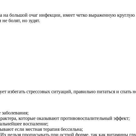
а на большой очаг инфекции, имеет четко выраженную круглую 
не болят, но зудят.
ет избегать стрессовых ситуаций, правильно питаться и спать н
 заболевания;
рактера, которые оказывают противовоспалительный эффект;
альнейшее воспаление;
вают если местная терапия бессильна;
Их нельзя прописывать при острой форме, так как витамины гр