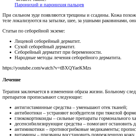
Паронихий и паронихия пальцев
При сильном зуде появляются трещины и ссадины. Кожа похож
теле локализуются на затылке, шее, за ушными раковинами, они 
Статьи по себорейной экземе:
Лицевой себорейный дерматит.
Сухой себорейный дерматит.
Себорейный дерматит при беременности.
Народные методы лечения себорейного дерматита.
https://youtube.com/watch?v=tBXQYaeKMzs
Лечение
Терапия заключается в изменении образа жизни. Больному следу
препаратов прописывают следующие:
антигистаминные средства – уменьшают отек тканей;
антибиотики – устраняют возбудителя при тяжелой форме
глюкокортикоиды – сильные препараты гормонального ха
десенсибилизирующие средства – помогают остановить д
антимикотики – противогрибковые медикаменты; прописы
витамины – призваны восстановить поврежденную кожу. 