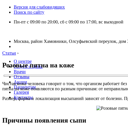
Версия для слабовидящих
Поиск по сайту
Пн-пт с 09:00 по 20:00, сб с 09:00 по 17:00, вс выходной
Москва, район Хамовники, Олсуфьевский переулок, дом 3
Статьи
›
О центре
Розовые пятна на коже
Услуги и цены
Врачи
Отзывы
Акции
Чистая кожа человека говорит о том, что организм работает без
Пациентам
пятна на коже появляются по разным причинам: от неправильно
Галерея
Контакты
Размер, форма и локализация высыпаний зависят от болезни. П
Причины появления сыпи