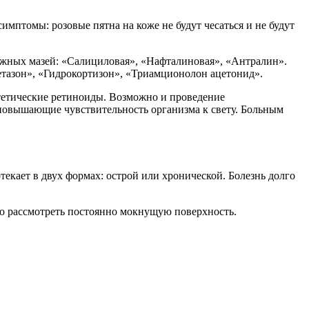
мптомы: розовые пятна на коже не будут чесаться и не будут
ужных мазей: «Салициловая», «Нафталиновая», «Антралин».
тазон», «Гидрокортизон», «Триамционолон ацетонид».
тетические ретиноиды. Возможно и проведение
повышающие чувствительность организма к свету. Больным
текает в двух формах: острой или хронической. Болезнь долго
но рассмотреть постоянно мокнущую поверхность.