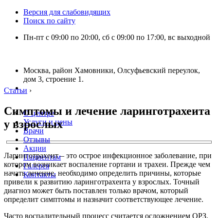
Версия для слабовидящих
Поиск по сайту
Пн-пт с 09:00 по 20:00, сб с 09:00 по 17:00, вс выходной
Москва, район Хамовники, Олсуфьевский переулок,
дом 3, строение 1.
Статьи
›
Симптомы и лечение ларинготрахеита
О центре
у взрослых
Услуги и цены
Врачи
Отзывы
Акции
Ларинготрахеит – это острое инфекционное заболевание, при
Пациентам
котором возникает воспаление гортани и трахеи. Прежде чем
Галерея
начать лечение, необходимо определить причины, которые
Контакты
привели к развитию ларинготрахеита у взрослых. Точный
диагноз может быть поставлен только врачом, который
определит симптомы и назначит соответствующее лечение.
Часто воспалительный процесс считается осложнением ОРЗ.