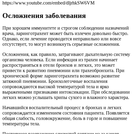
https://www.youtube.com/embed/dljrhkSW6VM
Осложнения заболевания
При хорошем иммунитете и строгом соблюдении назначений
врача, ларинготрахеит может быть излечен довольно быстро.
Однако, если лечение проводится неправильно или вовсе
отсутствует, то могут возникнуть серьезные осложнения.
Осложнения, как правило, затрагивают дыхательную систему
организма человека. Если инфекция из трахеи начинает
распространяться в отели бронхов и легких, это может
привести к развитию пневмонии или трахеобронхита. При
хронической форме ларинготрахеита возможно развитие
затяжной пневмонии. Бронхолегочные воспаления
сопровождаются высокой температурой тела и ярко
выраженными признаками интоксикации. При обследовании
легких можно услышать хрипы сухого и влажного характера.
Начавшийся воспалительный процесс в бронхах и легких
сопровождается изменением состояния пациента. Появляется
общая слабость, головокружение, боль в горле и повышение
температуры тела.
Постоянное раздражение слизистой гортани из-за кашля,