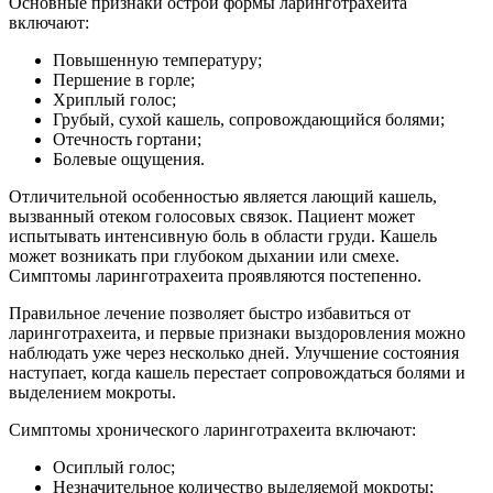
Основные признаки острой формы ларинготрахеита
включают:
Повышенную температуру;
Першение в горле;
Хриплый голос;
Грубый, сухой кашель, сопровождающийся болями;
Отечность гортани;
Болевые ощущения.
Отличительной особенностью является лающий кашель,
вызванный отеком голосовых связок. Пациент может
испытывать интенсивную боль в области груди. Кашель
может возникать при глубоком дыхании или смехе.
Симптомы ларинготрахеита проявляются постепенно.
Правильное лечение позволяет быстро избавиться от
ларинготрахеита, и первые признаки выздоровления можно
наблюдать уже через несколько дней. Улучшение состояния
наступает, когда кашель перестает сопровождаться болями и
выделением мокроты.
Симптомы хронического ларинготрахеита включают:
Осиплый голос;
Незначительное количество выделяемой мокроты;