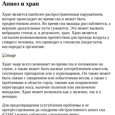
Апноэ и храп
Храп является наиболее распространенным нарушением,
которое происходит во время сна и может быть
предвестником апноэ. Во время сна мышцы расслабляются, а
верхние дыхательные пути сужаются. Это может вызвать
вибрацию стенок и, в результате, храп. Храп является
сигналом возникновения препятствия для прохода воздуха у
спящего человека, что приводит к гипоксии (недостаток
кислорода) в организме.
Храп чаще всего возникает во время сна в положении на
спине, а также может быть вызван употреблением алкоголя,
снотворных препаратов или у курильщиков. Он также может
быть связан с ожирением или избыточным весом, а также с
проблемами в области горла, такими как искривление
перегородки носа, наличие полипов или увеличение
миндалин. Храп может возникать как у мужчин, так и у
женщин.
Для предотвращения усугубления проблемы и ее
прогрессирования до синдрома обструктивного апноэ сна
(СОАС) важно соблюдать следующие меры: