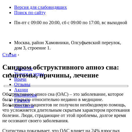
Версия для слабовидящих
Поиск по сайту
Пн-пт с 09:00 по 20:00, сб с 09:00 по 17:00, вс выходной
Москва, район Хамовники, Олсуфьевский переулок,
дом 3, строение 1.
Статьи
›
Синдром обструктивного апноэ сна:
О центре
симптомы, причины, лечение
Услуги и цены
Врачи
Отзывы
Акции
Обструктивное апноэ сна (ОАС) – это заболевание, которое
Пациентам
было открыто относительно недавно в медицине.
Галерея
Большинство пациентов не получили необходимую помощь,
Контакты
что усложняется длительным скрытым характером протекания
болезни. Люди, страдающие от этой проблемы, долгое время
не осознают своего заболевания.
Статистика показывает, что ОАС влияет на 24% взрослых