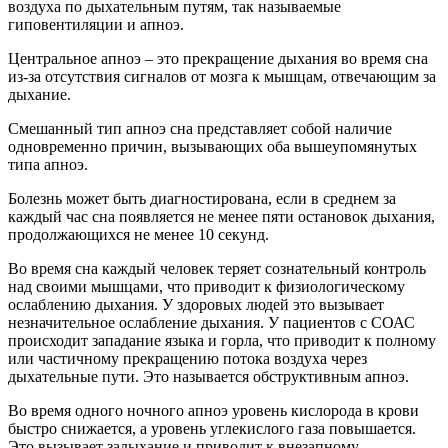
воздуха по дыхательным путям, так называемые
гиповентиляции и апноэ.
Центральное апноэ – это прекращение дыхания во время сна
из-за отсутствия сигналов от мозга к мышцам, отвечающим за
дыхание.
Смешанный тип апноэ сна представляет собой наличие
одновременно причин, вызывающих оба вышеупомянутых
типа апноэ.
Болезнь может быть диагностирована, если в среднем за
каждый час сна появляется не менее пяти остановок дыхания,
продолжающихся не менее 10 секунд.
Во время сна каждый человек теряет сознательный контроль
над своими мышцами, что приводит к физиологическому
ослаблению дыхания. У здоровых людей это вызывает
незначительное ослабление дыхания. У пациентов с СОАС
происходит западание языка и горла, что приводит к полному
или частичному прекращению потока воздуха через
дыхательные пути. Это называется обструктивным апноэ.
Во время одного ночного апноэ уровень кислорода в крови
быстро снижается, а уровень углекислого газа повышается.
Это вызывает задыхание и приводит к внезапному