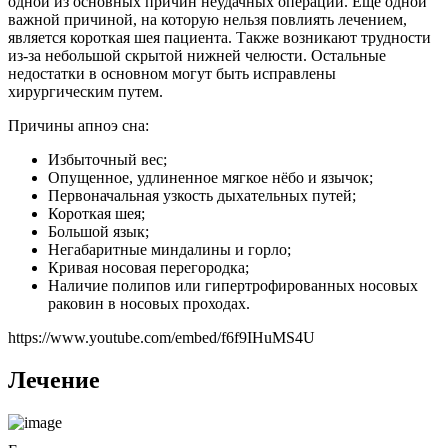
одной из основных причин неудачных операций. Еще одной
важной причиной, на которую нельзя повлиять лечением,
является короткая шея пациента. Также возникают трудности
из-за небольшой скрытой нижней челюсти. Остальные
недостатки в основном могут быть исправлены
хирургическим путем.
Причины апноэ сна:
Избыточный вес;
Опущенное, удлиненное мягкое нёбо и язычок;
Первоначальная узкость дыхательных путей;
Короткая шея;
Большой язык;
Негабаритные миндалины и горло;
Кривая носовая перегородка;
Наличие полипов или гипертрофированных носовых
раковин в носовых проходах.
https://www.youtube.com/embed/f6f9IHuMS4U
Лечение