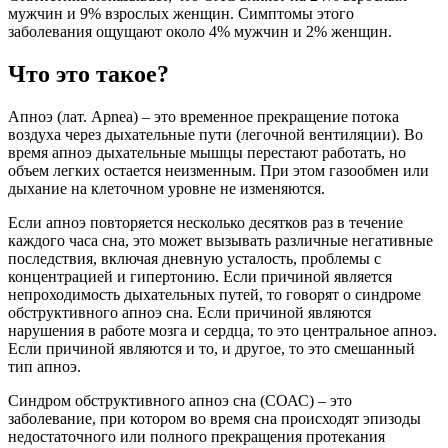
мужчин и 9% взрослых женщин. Симптомы этого
заболевания ощущают около 4% мужчин и 2% женщин.
Что это такое?
Апноэ (лат. Аpnea) – это временное прекращение потока
воздуха через дыхательные пути (легочной вентиляции). Во
время апноэ дыхательные мышцы перестают работать, но
объем легких остается неизменным. При этом газообмен или
дыхание на клеточном уровне не изменяются.
Если апноэ повторяется несколько десятков раз в течение
каждого часа сна, это может вызывать различные негативные
последствия, включая дневную усталость, проблемы с
концентрацией и гипертонию. Если причиной является
непроходимость дыхательных путей, то говорят о синдроме
обструктивного апноэ сна. Если причиной являются
нарушения в работе мозга и сердца, то это центральное апноэ.
Если причиной являются и то, и другое, то это смешанный
тип апноэ.
Синдром обструктивного апноэ сна (СОАС) – это
заболевание, при котором во время сна происходят эпизоды
недостаточного или полного прекращения протекания