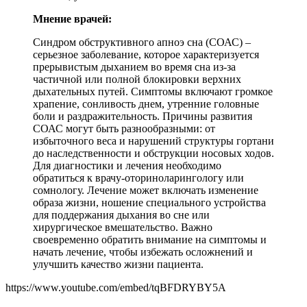
Мнение врачей:
Синдром обструктивного апноэ сна (СОАС) –
серьезное заболевание, которое характеризуется
прерывистым дыханием во время сна из-за
частичной или полной блокировки верхних
дыхательных путей. Симптомы включают громкое
храпение, сонливость днем, утренние головные
боли и раздражительность. Причины развития
СОАС могут быть разнообразными: от
избыточного веса и нарушений структуры гортани
до наследственности и обструкции носовых ходов.
Для диагностики и лечения необходимо
обратиться к врачу-оториноларингологу или
сомнологу. Лечение может включать изменение
образа жизни, ношение специального устройства
для поддержания дыхания во сне или
хирургическое вмешательство. Важно
своевременно обратить внимание на симптомы и
начать лечение, чтобы избежать осложнений и
улучшить качество жизни пациента.
https://www.youtube.com/embed/tqBFDRYBY5A