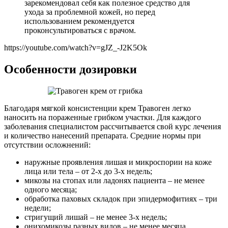
зарекомендовал себя как полезное средство для
ухода за проблемной кожей, но перед
использованием рекомендуется
проконсультироваться с врачом.
https://youtube.com/watch?v=gJZ_-J2K5Ok
Особенности дозировки
Благодаря мягкой консистенции крем Травоген легко
наносить на пораженные грибком участки. Для каждого
заболевания специалистом рассчитывается свой курс лечения
и количество нанесений препарата. Средние нормы при
отсутствии осложнений:
наружные проявления лишая и микроспории на коже
лица или тела – от 2-х до 3-х недель;
микозы на стопах или ладонях пациента – не менее
одного месяца;
обработка паховых складок при эпидермофитиях – три
недели;
стригущий лишай – не менее 3-х недель;
онихомикозы разных видов – не менее месяца.