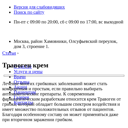
Версия для слабовидящих
Поиск по сайту
Пн-пт с 09:00 по 20:00, сб с 09:00 по 17:00, вс выходной
Москва, район Хамовники, Олсуфьевский переулок,
дом 3, строение 1.
Статьи
›
Травоген крем
О центре
Услуги и цены
Врачи
Отзывы
Лечение многих грибковых заболеваний может стать
Акции
комфортным и простым, если правильно выбирать
Пациентам
антимикотические препараты. К современным
Галерея
фармацевтическим разработкам относится крем Травоген от
Контакты
грибка, который обладает большим спектром воздействия и
имеет множество положительных отзывов от пациентов.
Благодаря особенному составу он может применяться даже
при вторичном заражении грибком.