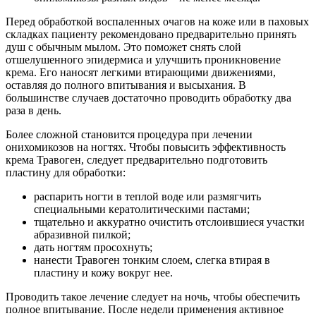
Перед обработкой воспаленных очагов на коже или в паховых
складках пациенту рекомендовано предварительно принять
душ с обычным мылом. Это поможет снять слой
отшелушенного эпидермиса и улучшить проникновение
крема. Его наносят легкими втирающими движениями,
оставляя до полного впитывания и высыхания. В
большинстве случаев достаточно проводить обработку два
раза в день.
Более сложной становится процедура при лечении
онихомикозов на ногтях. Чтобы повысить эффективность
крема Травоген, следует предварительно подготовить
пластину для обработки:
распарить ногти в теплой воде или размягчить
специальными кератолитическими пастами;
тщательно и аккуратно очистить отслоившиеся участки
абразивной пилкой;
дать ногтям просохнуть;
нанести Травоген тонким слоем, слегка втирая в
пластину и кожу вокруг нее.
Проводить такое лечение следует на ночь, чтобы обеспечить
полное впитывание. После недели применения активное