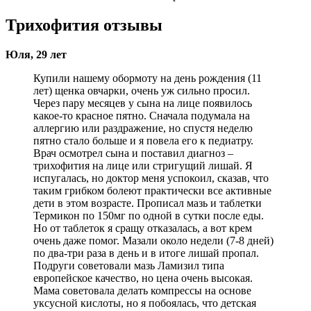
Трихофития отзывы
Юля, 29 лет
Купили нашему обормоту на день рождения (11
лет) щенка овчарки, очень уж сильно просил.
Через пару месяцев у сына на лице появилось
какое-то красное пятно. Сначала подумала на
аллергию или раздражение, но спустя неделю
пятно стало больше и я повела его к педиатру.
Врач осмотрел сына и поставил диагноз –
трихофития на лице или стригущий лишай. Я
испугалась, но доктор меня успокоил, сказав, что
таким грибком болеют практически все активные
дети в этом возрасте. Прописал мазь и таблетки
Термикон по 150мг по одной в сутки после еды.
Но от таблеток я сращу отказалась, а вот крем
очень даже помог. Мазали около недели (7-8 дней)
по два-три раза в день и в итоге лишай пропал.
Подруги советовали мазь Ламизил типа
европейское качество, но цена очень высокая.
Мама советовала делать компрессы на основе
уксусной кислоты, но я побоялась, что детская