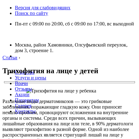
Версия для слабовидящих
Поиск по сайту
Пн-пт с 09:00 по 20:00, сб с 09:00 по 17:00, вс выходной
Москва, район Хамовники, Олсуфьевский переулок,
дом 3, строение 1.
Статьи
›
Трихофития на лице у детей
О центре
Услуги и цены
Врачи
Отзывы
Акции
Пациентам
Различные виды дерматомикозов — это грибковые
Галерея
заболевания, поражающие гладкую кожу. Они приносят
Контакты
немало проблем, провоцируют осложнения на внутренние
органы и системы. Среди всех причин, вызывающих
лишайные образования на лице или теле, в 90% дерматологи
выявляют трихофитию в разной форме. Одной из наиболее
распространенных является стригущий лишай на лице у