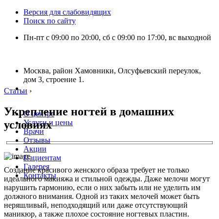
Версия для слабовидящих
Поиск по сайту
Пн-пт с 09:00 по 20:00, сб с 09:00 по 17:00, вс выходной
Москва, район Хамовники, Олсуфьевский переулок,
дом 3, строение 1.
Статьи
›
Укрепление ногтей в домашних
О центре
условиях
Услуги и цены
Врачи
Отзывы
Акции
Пациентам
Галерея
Создание красивого женского образа требует не только
Контакты
идеального макияжа и стильной одежды. Даже мелочи могут
нарушить гармонию, если о них забыть или не уделить им
должного внимания. Одной из таких мелочей может быть
неряшливый, неподходящий или даже отсутствующий
маникюр, а также плохое состояние ногтевых пластин.