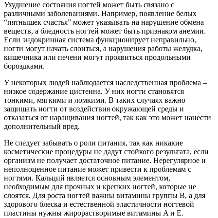
Ухудшение состояния ногтей может быть связано с
различными заболеваниями. Например, появление белых
“пятнышек счастья” может указывать на нарушение обмена
веществ, а бледность ногтей может быть признаком анемии.
Если эндокринная система функционирует неправильно,
ногти могут начать слоиться, а нарушения работы желудка,
кишечника или печени могут проявиться продольными
бороздками.
У некоторых людей наблюдается наследственная проблема –
низкое содержание цистеина. У них ногти становятся
тонкими, мягкими и ломкими. В таких случаях важно
защищать ногти от воздействия окружающей среды и
отказаться от наращивания ногтей, так как это может нанести
дополнительный вред.
Не следует забывать о роли питания, так как никакие
косметические процедуры не дадут стойкого результата, если
организм не получает достаточное питание. Нерегулярное и
неполноценное питание может привести к проблемам с
ногтями. Кальций является основным элементом,
необходимым для прочных и крепких ногтей, которые не
слоятся. Для роста ногтей важны витамины группы B, а для
здорового блеска и естественной эластичности ногтевой
пластины нужны жирорастворимые витамины A и E.