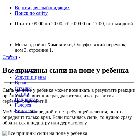
Версия для слабовидящих
Поиск по сайту
Пн-пт с 09:00 по 20:00, сб с 09:00 по 17:00, вс выходной
Москва, район Хамовники, Олсуфьевский переулок,
дом 3, строение 1.
Статьи
›
Все причины сыпи на попе у ребенка
О центре
Услуги и цены
Врачи
Отзывы
Сыпь на попе у ребенка может возникать в результате реакции
Акции
организма на внешние раздражители, из-за развития
Пациентам
серьезных патологий.
Галерея
Контакты
Может быть безвредной и не требующей лечения, но это
определит только врач. Если появилась сыпь, то нужно сразу
обратиться к педиатру или дерматологу.