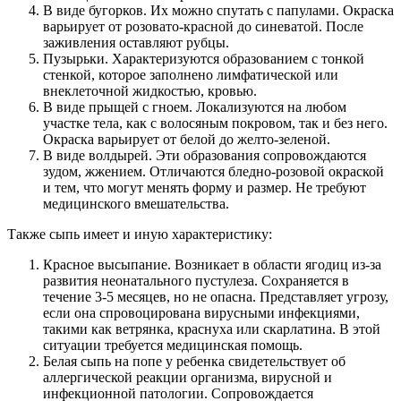
В виде бугорков. Их можно спутать с папулами. Окраска
варьирует от розовато-красной до синеватой. После
заживления оставляют рубцы.
Пузырьки. Характеризуются образованием с тонкой
стенкой, которое заполнено лимфатической или
внеклеточной жидкостью, кровью.
В виде прыщей с гноем. Локализуются на любом
участке тела, как с волосяным покровом, так и без него.
Окраска варьирует от белой до желто-зеленой.
В виде волдырей. Эти образования сопровождаются
зудом, жжением. Отличаются бледно-розовой окраской
и тем, что могут менять форму и размер. Не требуют
медицинского вмешательства.
Также сыпь имеет и иную характеристику:
Красное высыпание. Возникает в области ягодиц из-за
развития неонатального пустулеза. Сохраняется в
течение 3-5 месяцев, но не опасна. Представляет угрозу,
если она спровоцирована вирусными инфекциями,
такими как ветрянка, краснуха или скарлатина. В этой
ситуации требуется медицинская помощь.
Белая сыпь на попе у ребенка свидетельствует об
аллергической реакции организма, вирусной и
инфекционной патологии. Сопровождается