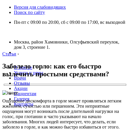
Версия для слабовидящих
Поиск по сайту
Пн-пт с 09:00 по 20:00, сб с 09:00 по 17:00, вс выходной
Москва, район Хамовники, Олсуфьевский переулок,
дом 3, строение 1.
Статьи
›
Заболело горло: как его быстро
О центре
вылечить простыми средствами?
Услуги и цены
Врачи
Отзывы
Акции
Пациентам
Галерея
Ощущение дискомфорта в горле может проявляться легким
Контакты
жжением, сухостью или першением. Эти неприятные
ощущения могут возникать после длительной нагрузки на
голос, при глотании и часто указывают на начало
заболевания. Многих людей интересует, что делать, если
заболело в горле, и как можно быстро избавиться от этого.