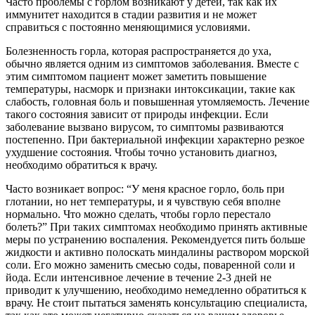
Часто проблемы с горлом возникают у детей, так как их
иммунитет находится в стадии развития и не может
справиться с постоянно меняющимися условиями.
Болезненность горла, которая распространяется до уха,
обычно является одним из симптомов заболевания. Вместе с
этим симптомом пациент может заметить повышение
температуры, насморк и признаки интоксикации, такие как
слабость, головная боль и повышенная утомляемость. Лечение
такого состояния зависит от природы инфекции. Если
заболевание вызвано вирусом, то симптомы развиваются
постепенно. При бактериальной инфекции характерно резкое
ухудшение состояния. Чтобы точно установить диагноз,
необходимо обратиться к врачу.
Часто возникает вопрос: “У меня красное горло, боль при
глотании, но нет температуры, и я чувствую себя вполне
нормально. Что можно сделать, чтобы горло перестало
болеть?” При таких симптомах необходимо принять активные
меры по устранению воспаления. Рекомендуется пить больше
жидкости и активно полоскать миндалины раствором морской
соли. Его можно заменить смесью соды, поваренной соли и
йода. Если интенсивное лечение в течение 2-3 дней не
приводит к улучшению, необходимо немедленно обратиться к
врачу. Не стоит пытаться заменять консультацию специалиста,