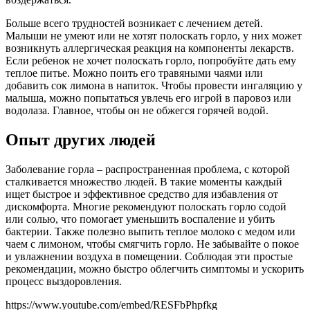
Больше всего трудностей возникает с лечением детей.
Малыши не умеют или не хотят полоскать горло, у них может
возникнуть аллергическая реакция на компоненты лекарств.
Если ребенок не хочет полоскать горло, попробуйте дать ему
теплое питье. Можно поить его травяными чаями или
добавить сок лимона в напиток. Чтобы провести ингаляцию у
малыша, можно попытаться увлечь его игрой в паровоз или
водолаза. Главное, чтобы он не обжегся горячей водой.
Опыт других людей
Заболевание горла – распространенная проблема, с которой
сталкивается множество людей. В такие моменты каждый
ищет быстрое и эффективное средство для избавления от
дискомфорта. Многие рекомендуют полоскать горло содой
или солью, что помогает уменьшить воспаление и убить
бактерии. Также полезно выпить теплое молоко с медом или
чаем с лимоном, чтобы смягчить горло. Не забывайте о покое
и увлажнении воздуха в помещении. Соблюдая эти простые
рекомендации, можно быстро облегчить симптомы и ускорить
процесс выздоровления.
https://www.youtube.com/embed/RESFbPhpfkg