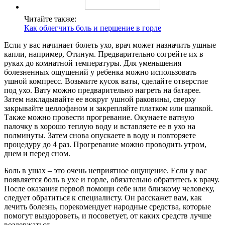
Читайте также:
Как облегчить боль и першение в горле
Если у вас начинает болеть ухо, врач может назначить ушные
капли, например, Отинум. Предварительно согрейте их в
руках до комнатной температуры. Для уменьшения
болезненных ощущений у ребенка можно использовать
ушной компресс. Возьмите кусок ваты, сделайте отверстие
под ухо. Вату можно предварительно нагреть на батарее.
Затем накладывайте ее вокруг ушной раковины, сверху
закрывайте целлофаном и закрепляйте платком или шапкой.
Также можно провести прогревание. Окунаете ватную
палочку в хорошо теплую воду и вставляете ее в ухо на
полминуты. Затем снова опускаете в воду и повторяете
процедуру до 4 раз. Прогревание можно проводить утром,
днем и перед сном.
Боль в ушах – это очень неприятное ощущение. Если у вас
появляется боль в ухе и горле, обязательно обратитесь к врачу.
После оказания первой помощи себе или близкому человеку,
следует обратиться к специалисту. Он расскажет вам, как
лечить болезнь, порекомендует народные средства, которые
помогут выздороветь, и посоветует, от каких средств лучше
воздержаться.