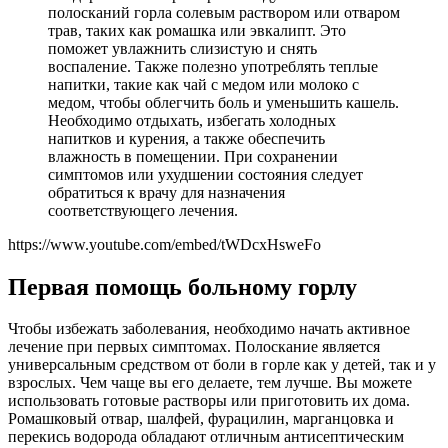
полосканий горла солевым раствором или отваром
трав, таких как ромашка или эвкалипт. Это
поможет увлажнить слизистую и снять
воспаление. Также полезно употреблять теплые
напитки, такие как чай с медом или молоко с
медом, чтобы облегчить боль и уменьшить кашель.
Необходимо отдыхать, избегать холодных
напитков и курения, а также обеспечить
влажность в помещении. При сохранении
симптомов или ухудшении состояния следует
обратиться к врачу для назначения
соответствующего лечения.
https://www.youtube.com/embed/tWDcxHsweFo
Первая помощь больному горлу
Чтобы избежать заболевания, необходимо начать активное
лечение при первых симптомах. Полоскание является
универсальным средством от боли в горле как у детей, так и у
взрослых. Чем чаще вы его делаете, тем лучше. Вы можете
использовать готовые растворы или приготовить их дома.
Ромашковый отвар, шалфей, фурацилин, марганцовка и
перекись водорода обладают отличным антисептическим