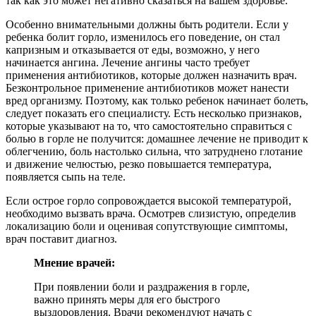
так как это может негативно сказаться на вашем здоровье.
Особенно внимательными должны быть родители. Если у
ребенка болит горло, изменилось его поведение, он стал
капризным и отказывается от еды, возможно, у него
начинается ангина. Лечение ангины часто требует
применения антибиотиков, которые должен назначить врач.
Безконтрольное применение антибиотиков может нанести
вред организму. Поэтому, как только ребенок начинает болеть,
следует показать его специалисту. Есть несколько признаков,
которые указывают на то, что самостоятельно справиться с
болью в горле не получится: домашнее лечение не приводит к
облегчению, боль настолько сильна, что затруднено глотание
и движение челюстью, резко повышается температура,
появляется сыпь на теле.
Если острое горло сопровождается высокой температурой,
необходимо вызвать врача. Осмотрев слизистую, определив
локализацию боли и оценивая сопутствующие симптомы,
врач поставит диагноз.
Мнение врачей:
При появлении боли и раздражения в горле,
важно принять меры для его быстрого
выздоровления. Врачи рекомендуют начать с