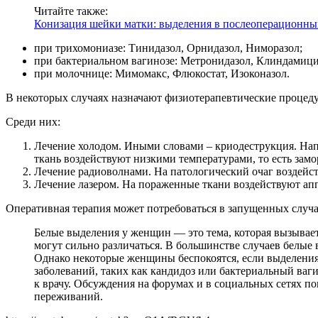
Читайте также:
Конизация шейки матки: выделения в послеоперационны
при трихомониазе: Тинидазол, Орнидазол, Ниморазол;
при бактериальном вагинозе: Метронидазол, Клиндамиц
при молочнице: Мимомакс, Флюкостат, Изоконазол.
В некоторых случаях назначают физиотерапевтические процеду
Среди них:
Лечение холодом. Иными словами – криодеструкция. Нап
ткань воздействуют низкими температурами, то есть зам
Лечение радиоволнами. На патологический очаг воздейст
Лечение лазером. На пораженные ткани воздействуют апп
Оперативная терапия может потребоваться в запущенных случа
Белые выделения у женщин — это тема, которая вызывае
могут сильно различаться. В большинстве случаев белы
Однако некоторые женщины беспокоятся, если выделения
заболеваний, таких как кандидоз или бактериальный ваг
к врачу. Обсуждения на форумах и в социальных сетях 
переживаний.