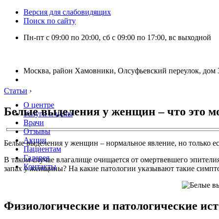
Версия для слабовидящих
Поиск по сайту
Пн-пт с 09:00 по 20:00, сб с 09:00 по 17:00, вс выходной
Москва, район Хамовники, Олсуфьевский переулок, дом 3
Статьи
›
О центре
Белые выделения у женщин – что это м
Услуги и цены
Врачи
Отзывы
Акции
Белые выделения у женщин – нормальное явление, но только е
Пациентам
Галерея
В таком случае влагалище очищается от омертвевшего эпителия 
Контакты
запах у женщины? На какие патологии указывают такие симп
Физиологические и патологические ис