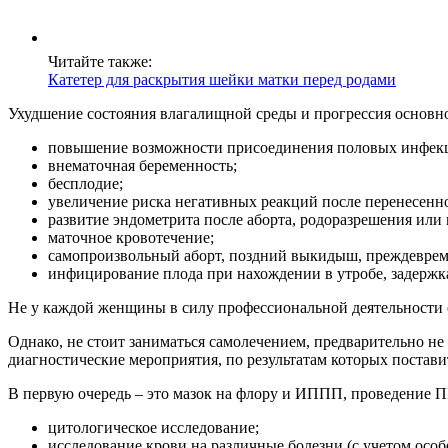
Читайте также:
Катетер для раскрытия шейки матки перед родами
Ухудшение состояния влагалищной среды и прогрессия основно
повышение возможности присоединения половых инфек
внематочная беременность;
бесплодие;
увеличение риска негативных реакций после перенесенн
развитие эндометрита после аборта, родоразрешения или 
маточное кровотечение;
самопроизвольный аборт, поздний выкидыш, преждевреме
инфицирование плода при нахождении в утробе, задержк
Не у каждой женщины в силу профессиональной деятельности ес
Однако, не стоит заниматься самолечением, предварительно не
диагностические мероприятия, по результатам которых постав
В первую очередь – это мазок на флору и ИППП, проведение П
цитологическое исследование;
исследование крови на различные болезни (с учетом осо