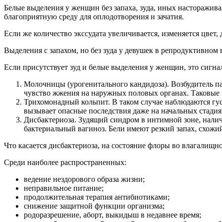
Белые выделения у женщин без запаха, зуда, иных насторажи
благоприятную среду для оплодотворения и зачатия.
Если же количество экссудата увеличивается, изменяется цвет,
Выделения с запахом, но без зуда у девушек в репродуктивном
Если присутствует зуд и белые выделения у женщин, это сигна
Молочницы (урогенитального кандидоза). Возбудитель п
чувство жжения на наружных половых органах. Таковые 
Трихомонадный кольпит. В таком случае наблюдаются гус
вызывает опасные последствия даже на начальных стадия
Дисбактериоза. Зудящий синдром в интимной зоне, нали
бактериальный вагиноз. Бели имеют резкий запах, схожи
Что касается дисбактериоза, на состояние флоры во влагалищн
Среди наиболее распространенных:
ведение нездорового образа жизни;
неправильное питание;
продолжительная терапия антибиотиками;
снижение защитной функции организма;
родоразрешение, аборт, выкидыш в недавнее время;