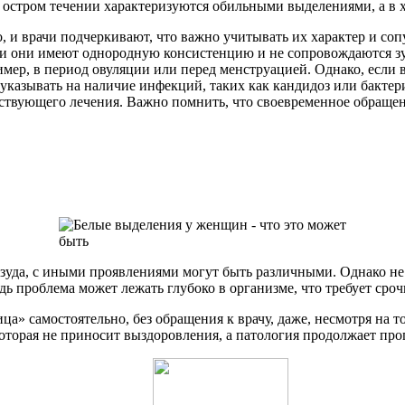
 в остром течении характеризуются обильными выделениями, а в
, и врачи подчеркивают, что важно учитывать их характер и со
и они имеют однородную консистенцию и не сопровождаются зу
мер, в период овуляции или перед менструацией. Однако, если
указывать на наличие инфекций, таких как кандидоз или бактер
етствующего лечения. Важно помнить, что своевременное обращ
без зуда, с иными проявлениями могут быть различными. Однако 
ведь проблема может лежать глубоко в организме, что требует сро
а» самостоятельно, без обращения к врачу, даже, несмотря на 
которая не приносит выздоровления, а патология продолжает про