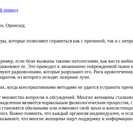
й период
ин, Орнисид;
ры, которые позволяют справиться как с причиной, так и с не
ример, если бели вызваны такими патологиями, как киста шейк
ораживают ее. Это приводит к запаиванию поврежденной ткани и
вуют радиоволнами, которые разрушают его. Риск кровотечения
аратом, из которого исходят лазерные лучи.
ях, когда консервативными методами не удается устранить при
т множество вопросов и обсуждений. Многие женщины сталкиваю
е выделения являются нормальным физиологическим процессом, 
 становятся обильными или изменяют свой запах и консистенц
иноз. Важно помнить, что каждый организм индивидуален, и ес
показывают, что многие женщины ищут поддержку и информацию,