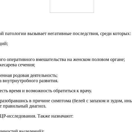
й патологии вызывает негативные последствия, среди которых:
ций;
ого оперативного вмешательства на женском половом органе;
кесарева сечения;
нная родовая деятельность;
а внутриутробного развития.
ть время и возможность обратиться к врачу.
 разобравшись в причине симптома (белей с запахом и зудом, и
ит правильный диагноз.
ЦР-исследования. Также назначают:
бенностей выделений);