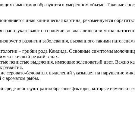
вающих симптомов образуются в умеренном объеме. Таковые спос
 дополняется иная клиническая картина, рекомендуется обратитьс
 возрасте указывают на наличие во влагалище или матке патоген
лизирует о развитии заболевания, вызванного такими патогенами
атологии – грибки рода Кандида. Основные симптомы молочниц
имеют кислый резкий запах.
тые пенистые выделения, имеющие зеленоватый цвет. Важно как 
х развития.
чие серовато-беловатых выделений указывает на нарушение мик
й с ароматом рыбы.
ой среде действуют разнообразные факторы, которые изменяют ее