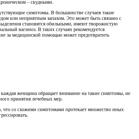
 хроническом – скудными.
путствующие симптомы. В большинстве случаев такие
дом или неприятным запахом. Это может быть связано с
 выделения становятся обильными, имеют творожистую
иальный вагиноз. В таких случаях рекомендуется
ение за медицинской помощью может предотвратить
не каждая женщина обращает внимание на такие симптомы, не
чного принятия лечебных мер.
то, что со схожими симптомами протекает множество иных
грессировать.